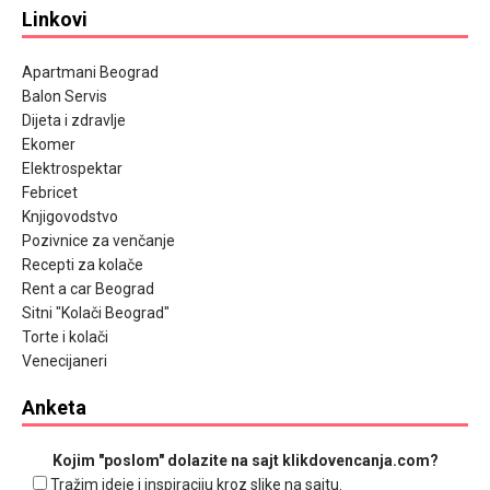
Linkovi
Apartmani Beograd
Balon Servis
Dijeta i zdravlje
Ekomer
Elektrospektar
Febricet
Knjigovodstvo
Pozivnice za venčanje
Recepti za kolače
Rent a car Beograd
Sitni "Kolači Beograd"
Torte i kolači
Venecijaneri
Anketa
Kojim "poslom" dolazite na sajt klikdovencanja.com?
Tražim ideje i inspiraciju kroz slike na sajtu.