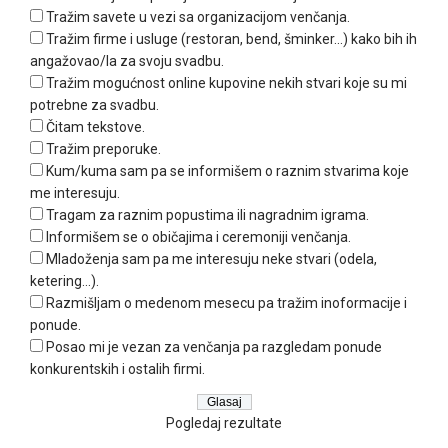
Tražim savete u vezi sa organizacijom venčanja.
Tražim firme i usluge (restoran, bend, šminker...) kako bih ih
angažovao/la za svoju svadbu.
Tražim mogućnost online kupovine nekih stvari koje su mi
potrebne za svadbu.
Čitam tekstove.
Tražim preporuke.
Kum/kuma sam pa se informišem o raznim stvarima koje
me interesuju.
Tragam za raznim popustima ili nagradnim igrama.
Informišem se o običajima i ceremoniji venčanja.
Mladoženja sam pa me interesuju neke stvari (odela,
ketering...).
Razmišljam o medenom mesecu pa tražim inoformacije i
ponude.
Posao mi je vezan za venčanja pa razgledam ponude
konkurentskih i ostalih firmi.
Pogledaj rezultate