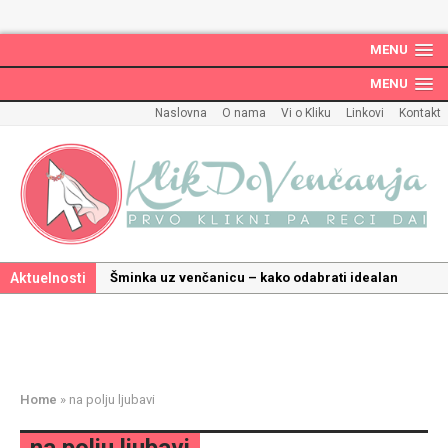
MENU
MENU
Naslovna
O nama
Vi o Kliku
Linkovi
Kontakt
Aktuelnosti
Šminka uz venčanicu – kako odabrati idealan
make up uz haljinu?
Kako odabrati savršenu frizuru za venčanje uz
pravilnu hidrataciju kose
Savršeni venčani pokloni za dom: Kako opremiti
Home
»
na polju ljubavi
gnezdo ljubavi
Kako mala iznenađenja mogu učiniti medeni