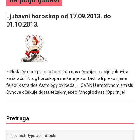
na polju ljubavi
mesec još lepšim
Ljubavni horoskop od 17.09.2013. do
Poklon koji će vaša druga polovina zauvek pamtiti
01.10.2013.
~ Neda će nam pisati o tome šta nas očekuje na polju ljubavi, a
za izradu ličnog horoskopa možete je kontaktirati preko njene
fejsbuk stranice Astrology by Neda. ~ OVAN U emotivnom smislu
Ovnove očekuje dosta težak mjesec. Mnogi od vas
[Opširnije]
Pretraga