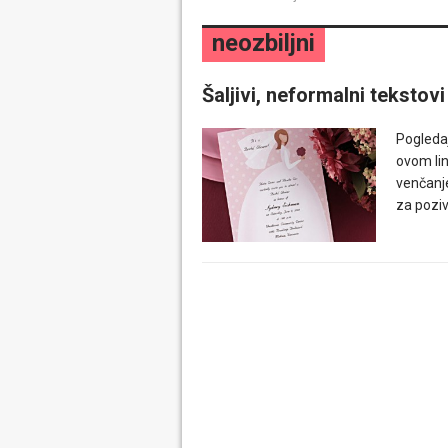
neozbiljni
Šaljivi, neformalni tekstov
Pogleda
ovom lin
venčanje
za poziv