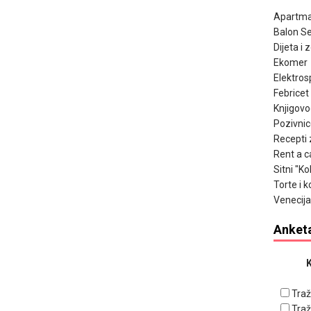
Apartma
Balon Se
Dijeta i 
Ekomer
Elektros
Febricet
Knjigov
Pozivnic
Recepti 
Rent a c
Sitni "K
Torte i k
Venecija
Anket
K
Traž
Traž