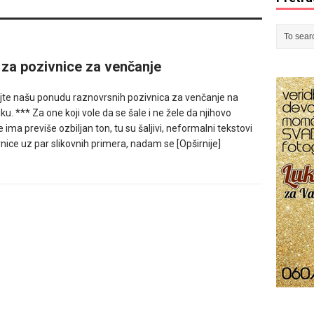
i za pozivnice za venčanje
jte našu ponudu raznovrsnih pozivnica za venčanje na
ku. *** Za one koji vole da se šale i ne žele da njihovo
 ima previše ozbiljan ton, tu su šaljivi, neformalni tekstovi
nice uz par slikovnih primera, nadam se
[Opširnije]