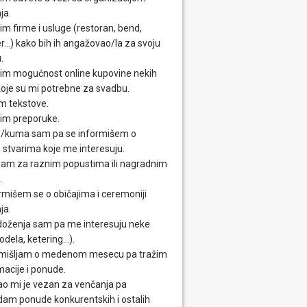
ja.
im firme i usluge (restoran, bend,
...) kako bih ih angažovao/la za svoju
.
im mogućnost online kupovine nekih
 koje su mi potrebne za svadbu.
m tekstove.
im preporuke.
/kuma sam pa se informišem o
 stvarima koje me interesuju.
am za raznim popustima ili nagradnim
.
rmišem se o običajima i ceremoniji
ja.
oženja sam pa me interesuju neke
odela, ketering...).
mišljam o medenom mesecu pa tražim
macije i ponude.
o mi je vezan za venčanja pa
dam ponude konkurentskih i ostalih