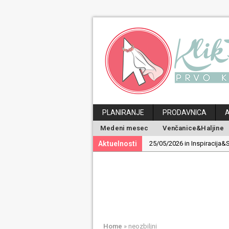
PLANIRANJE
PRODAVNICA
Medeni mesec
Venčanice&Haljine
Aktuelnosti
25/05/2026 in Inspiracija&S
19/05/2026 in Inspiracija&S
30/04/2026 in Ideje&Saveti
24/04/2026 in Medeni mes
29/06/2026 in Magazin:
Po
Home
»
neozbiljni