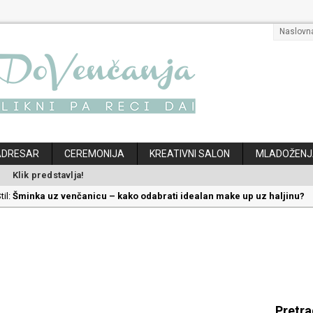
Naslovn
ADRESAR
CEREMONIJA
KREATIVNI SALON
MLADOŽENJ
Klik predstavlja!
til:
Šminka uz venčanicu – kako odabrati idealan make up uz haljinu?
til:
Kako odabrati savršenu frizuru za venčanje uz pravilnu hidrataciju
:
Savršeni venčani pokloni za dom: Kako opremiti gnezdo ljubavi
ec:
Kako mala iznenađenja mogu učiniti medeni mesec još lepšim
klon koji će vaša druga polovina zauvek pamtiti
Pretr