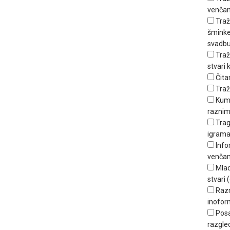
venčan
Traž
šminker
svadbu
Traž
stvari
Čita
Traž
Kum
raznim
Trag
igrama
Info
venčan
Mlad
stvari (
Raz
inofor
Posa
razgle