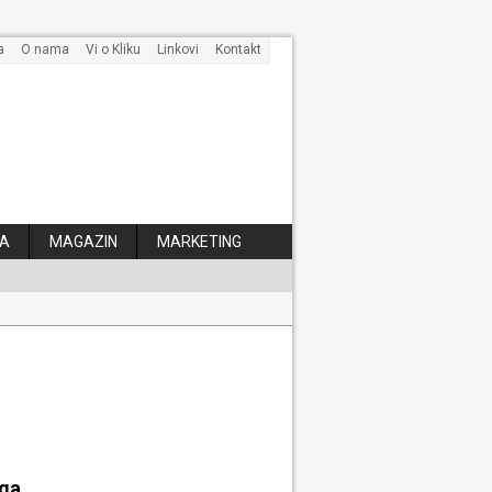
a
O nama
Vi o Kliku
Linkovi
Kontakt
A
MAGAZIN
MARKETING
 kose
aga