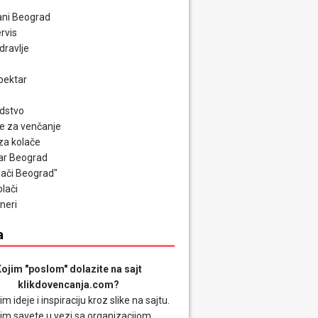
ni Beograd
rvis
zdravlje
pektar
odstvo
e za venčanje
za kolače
ar Beograd
olači Beograd"
olači
neri
a
ojim "poslom" dolazite na sajt
klikdovencanja.com?
im ideje i inspiraciju kroz slike na sajtu.
im savete u vezi sa organizacijom