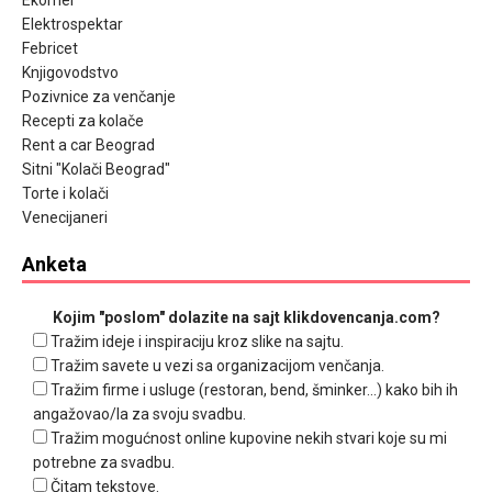
Ekomer
Elektrospektar
Febricet
Knjigovodstvo
Pozivnice za venčanje
Recepti za kolače
Rent a car Beograd
Sitni "Kolači Beograd"
Torte i kolači
Venecijaneri
Anketa
Kojim "poslom" dolazite na sajt klikdovencanja.com?
Tražim ideje i inspiraciju kroz slike na sajtu.
Tražim savete u vezi sa organizacijom venčanja.
Tražim firme i usluge (restoran, bend, šminker...) kako bih ih
angažovao/la za svoju svadbu.
Tražim mogućnost online kupovine nekih stvari koje su mi
potrebne za svadbu.
Čitam tekstove.