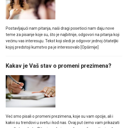
Postavljajući nam pitanja, naši dragi posetioci nam daju nove
teme za pisanje koje su, što je najbitnije, odgovori na pitanja koji
većinu vas interesuju. Tekst koji sledi je odgovor jednoj čitateljki
kojoj predstoji kumstvo pa je interesovalo
[Opširnije]
Kakav je Vaš stav o promeni prezimena?
Već smo pisali o promeni prezimena, koje su vam opcije, ali i
kakvi su trendovi u svetu i kod nas. Ovaj put ćemo vam prikazati