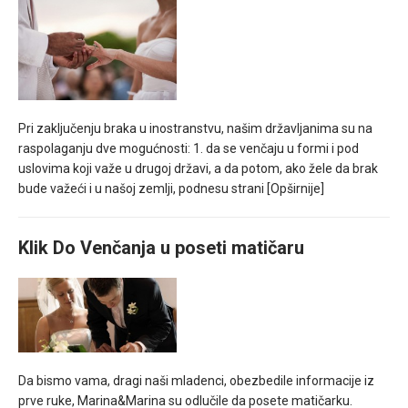
Pri zaključenju braka u inostranstvu, našim državljanima su na
raspolaganju dve mogućnosti: 1. da se venčaju u formi i pod
uslovima koji važe u drugoj državi, a da potom, ako žele da brak
bude važeći i u našoj zemlji, podnesu strani
[Opširnije]
Klik Do Venčanja u poseti matičaru
Da bismo vama, dragi naši mladenci, obezbedile informacije iz
prve ruke, Marina&Marina su odlučile da posete matičarku.