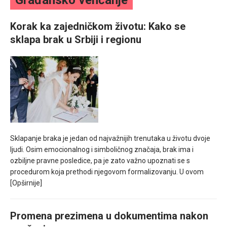
Građansko venčanje
mesec još lepšim
Korak ka zajedničkom životu: Kako se
Poklon koji će vaša druga polovina zauvek pamtiti
sklapa brak u Srbiji i regionu
Sklapanje braka je jedan od najvažnijih trenutaka u životu dvoje
ljudi. Osim emocionalnog i simboličnog značaja, brak ima i
ozbiljne pravne posledice, pa je zato važno upoznati se s
procedurom koja prethodi njegovom formalizovanju. U ovom
[Opširnije]
Promena prezimena u dokumentima nakon