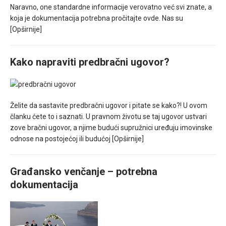
Naravno, one standardne informacije verovatno već svi znate, a
koja je dokumentacija potrebna pročitajte ovde. Nas su
[Opširnije]
Kako napraviti predbračni ugovor?
Želite da sastavite predbračni ugovor i pitate se kako?! U ovom
članku ćete to i saznati. U pravnom životu se taj ugovor ustvari
zove bračni ugovor, a njime budući supružnici uređuju imovinske
odnose na postojećoj ili budućoj
[Opširnije]
Građansko venčanje – potrebna
dokumentacija