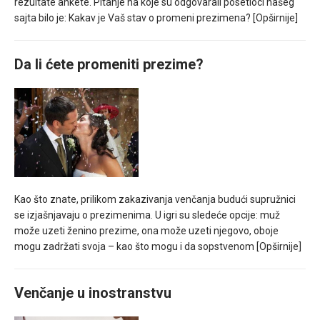
rezultate ankete. Pitanje na koje su odgovarali posetioci našeg
sajta bilo je: Kakav je Vaš stav o promeni prezimena?
[Opširnije]
Da li ćete promeniti prezime?
Kao što znate, prilikom zakazivanja venčanja budući supružnici
se izjašnjavaju o prezimenima. U igri su sledeće opcije: muž
može uzeti ženino prezime, ona može uzeti njegovo, oboje
mogu zadržati svoja – kao što mogu i da sopstvenom
[Opširnije]
Venčanje u inostranstvu