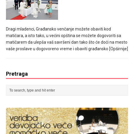
Dragi mladenci, Građansko venčanje možete obaviti kod
matičara, a isto tako, u većini opština se možete dogovoriti sa
matičarem da ulepša vaš savršeni dan tako što će doći na mesto
vaše proslave u dogovoreno vreme i obaviti građansko
[Opširnije]
Pretraga