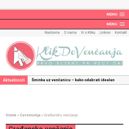
MENU
MENU
Naslovna
O nama
Vi o Kliku
Linkovi
Kontakt
Aktuelnosti
Šminka uz venčanicu – kako odabrati idealan
make up uz haljinu?
Kako odabrati savršenu frizuru za venčanje uz
pravilnu hidrataciju kose
Savršeni venčani pokloni za dom: Kako opremiti
Home
»
Ceremonija
»
Građansko venčanje
gnezdo ljubavi
Kako mala iznenađenja mogu učiniti medeni