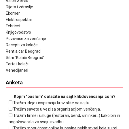
Balon Servis
Dijeta i zdravlje
Ekomer
Elektrospektar
Febricet
Knjigovodstvo
Pozivnice za venčanje
Recepti za kolače
Rent a car Beograd
Sitni "Kolači Beograd"
Torte i kolači
Venecijaneri
Anketa
Kojim "poslom" dolazite na sajt klikdovencanja.com?
Tražim ideje i inspiraciju kroz slike na sajtu.
Tražim savete u vezi sa organizacijom venčanja.
Tražim firme i usluge (restoran, bend, šminker...) kako bih ih
angažovao/la za svoju svadbu.
Tražim mogućnost online kupovine nekih stvari koje su mi