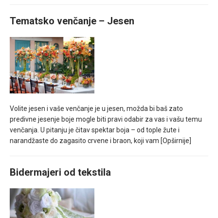
Tematsko venčanje – Jesen
Volite jesen i vaše venčanje je u jesen, možda bi baš zato
predivne jesenje boje mogle biti pravi odabir za vas i vašu temu
venčanja. U pitanju je čitav spektar boja – od tople žute i
narandžaste do zagasito crvene i braon, koji vam
[Opširnije]
Bidermajeri od tekstila