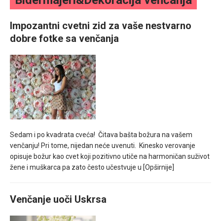
Bidermajeri&Dekoracija venčanja
mesec još lepšim
Impozantni cvetni zid za vaše nestvarno
Poklon koji će vaša druga polovina zauvek pamtiti
dobre fotke sa venčanja
Sedam i po kvadrata cveća! Čitava bašta božura na vašem
venčanju! Pri tome, nijedan neće uvenuti. Kinesko verovanje
opisuje božur kao cvet koji pozitivno utiče na harmoničan suživot
žene i muškarca pa zato često učestvuje u
[Opširnije]
Venčanje uoči Uskrsa