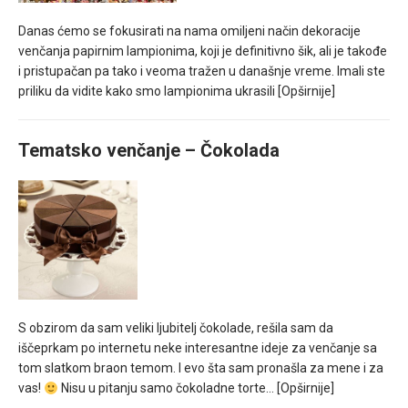
Danas ćemo se fokusirati na nama omiljeni način dekoracije
venčanja papirnim lampionima, koji je definitivno šik, ali je takođe
i pristupačan pa tako i veoma tražen u današnje vreme. Imali ste
priliku da vidite kako smo lampionima ukrasili
[Opširnije]
Tematsko venčanje – Čokolada
S obzirom da sam veliki ljubitelj čokolade, rešila sam da
iščeprkam po internetu neke interesantne ideje za venčanje sa
tom slatkom braon temom. I evo šta sam pronašla za mene i za
vas!
Nisu u pitanju samo čokoladne torte…
[Opširnije]