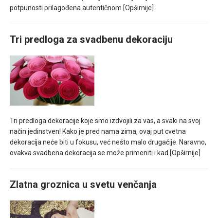
potpunosti prilagođena autentičnom
[Opširnije]
Tri predloga za svadbenu dekoraciju
Tri predloga dekoracije koje smo izdvojili za vas, a svaki na svoj
način jedinstven! Kako je pred nama zima, ovaj put cvetna
dekoracija neće biti u fokusu, već nešto malo drugačije. Naravno,
ovakva svadbena dekoracija se može primeniti i kad
[Opširnije]
Zlatna groznica u svetu venčanja