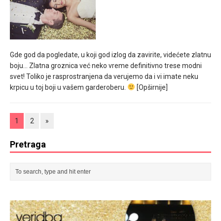
Gde god da pogledate, u koji god izlog da zavirite, videćete zlatnu
boju… Zlatna groznica već neko vreme definitivno trese modni
svet! Toliko je rasprostranjena da verujemo da i vi imate neku
krpicu u toj boji u vašem garderoberu.
[Opširnije]
1
2
»
Pretraga