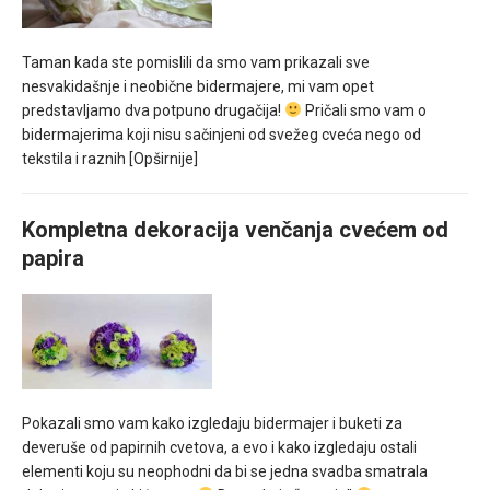
Taman kada ste pomislili da smo vam prikazali sve
nesvakidašnje i neobične bidermajere, mi vam opet
predstavljamo dva potpuno drugačija!
Pričali smo vam o
bidermajerima koji nisu sačinjeni od svežeg cveća nego od
tekstila i raznih
[Opširnije]
Kompletna dekoracija venčanja cvećem od
papira
Pokazali smo vam kako izgledaju bidermajer i buketi za
deveruše od papirnih cvetova, a evo i kako izgledaju ostali
elementi koju su neophodni da bi se jedna svadba smatrala