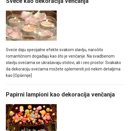
Sveće kao dekoracija venčanja
Sveće daju specijalne efekte svakom slavlju, naročito
romantičnom događaju kao što je venčanje. Na svadbenom
slavlju svećama se ukrašavaju stolovi, ali i ceo prostor. Svakako
da dekoraciju svećama možete oplemeniti još nekim detaljima
kao
[Opširnije]
Papirni lampioni kao dekoracija venčanja