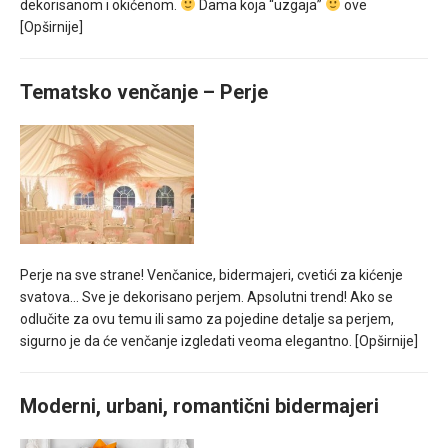
dekorisanom i okićenom.
Dama koja “uzgaja”
ove
[Opširnije]
Tematsko venčanje – Perje
Perje na sve strane! Venčanice, bidermajeri, cvetići za kićenje
svatova… Sve je dekorisano perjem. Apsolutni trend! Ako se
odlučite za ovu temu ili samo za pojedine detalje sa perjem,
sigurno je da će venčanje izgledati veoma elegantno.
[Opširnije]
Moderni, urbani, romantični bidermajeri