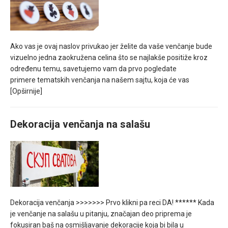
Ako vas je ovaj naslov privukao jer želite da vaše venčanje bude
vizuelno jedna zaokružena celina što se najlakše positiže kroz
određenu temu, savetujemo vam da prvo pogledate
primere tematskih venčanja na našem sajtu, koja će vas
[Opširnije]
Dekoracija venčanja na salašu
Dekoracija venčanja >>>>>>> Prvo klikni pa reci DA! ****** Kada
je venčanje na salašu u pitanju, značajan deo priprema je
fokusiran baš na osmišljavanje dekoracije koja bi bila u