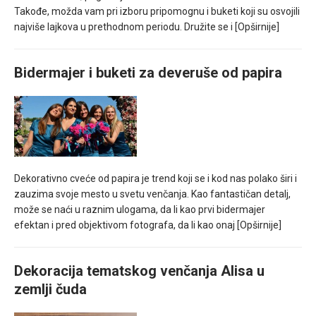
Takođe, možda vam pri izboru pripomognu i buketi koji su osvojili
najviše lajkova u prethodnom periodu. Družite se i
[Opširnije]
Bidermajer i buketi za deveruše od papira
Dekorativno cveće od papira je trend koji se i kod nas polako širi i
zauzima svoje mesto u svetu venčanja. Kao fantastičan detalj,
može se naći u raznim ulogama, da li kao prvi bidermajer
efektan i pred objektivom fotografa, da li kao onaj
[Opširnije]
Dekoracija tematskog venčanja Alisa u
zemlji čuda