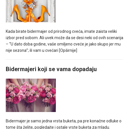
Kada birate bidermajer od prirodnog cveća, imate zaista veliki
izbor pred sobom. Ali uvek može da se desi neki od ovih scenarija
– “U dato doba godine, vaše omiljeno cveće je jako skupo jer mu
nije sezona”; ili vam u cvećari
[Opširnije]
Bidermajeri koji se vama dopadaju
Bidermajer je samo jedna vrsta buketa, pa pre konačne odluke o
tome šta želite, pogledajte i ostale vrste buketa za mladu.