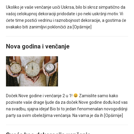
Ukoliko je vaše venčanje uoči Uskrsa, bilo bi skroz simpatično da
vašoj celokupnoj dekoraciji pridodate i po neki uskršnji motiv. Vi
ćete time postići vedrinu i raznobojnost dekoracije, a gostima će
svakako biti zanimljivi poklončići za
[Opširnije]
Nova godina i venčanje
Doček Nove godine i venčanje 2 u 1!
Zamislite samo kako
pozivate vaše drage ljude da za doček Nove godine dođu kod vas
na svadbu, sjajna ideja! Bio bi to jedan fenomenalan novogodišnji
party sa svim obeležjima venčanja. Na vama je da ih
[Opširnije]