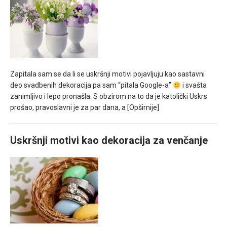
Zapitala sam se da li se uskršnji motivi pojavljuju kao sastavni
deo svadbenih dekoracija pa sam “pitala Google-a”
i svašta
zanimljivo i lepo pronašla. S obzirom na to da je katolički Uskrs
prošao, pravoslavni je za par dana, a
[Opširnije]
Uskršnji motivi kao dekoracija za venčanje