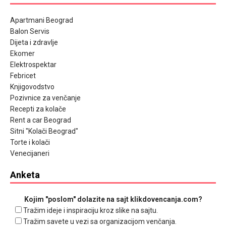
Apartmani Beograd
Balon Servis
Dijeta i zdravlje
Ekomer
Elektrospektar
Febricet
Knjigovodstvo
Pozivnice za venčanje
Recepti za kolače
Rent a car Beograd
Sitni "Kolači Beograd"
Torte i kolači
Venecijaneri
Anketa
Kojim "poslom" dolazite na sajt klikdovencanja.com?
Tražim ideje i inspiraciju kroz slike na sajtu.
Tražim savete u vezi sa organizacijom venčanja.