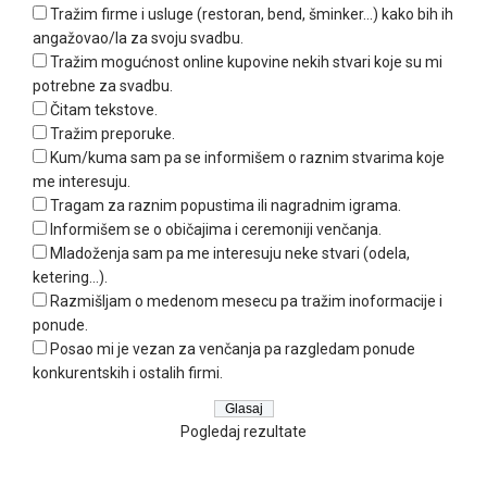
Tražim firme i usluge (restoran, bend, šminker...) kako bih ih
angažovao/la za svoju svadbu.
Tražim mogućnost online kupovine nekih stvari koje su mi
potrebne za svadbu.
Čitam tekstove.
Tražim preporuke.
Kum/kuma sam pa se informišem o raznim stvarima koje
me interesuju.
Tragam za raznim popustima ili nagradnim igrama.
Informišem se o običajima i ceremoniji venčanja.
Mladoženja sam pa me interesuju neke stvari (odela,
ketering...).
Razmišljam o medenom mesecu pa tražim inoformacije i
ponude.
Posao mi je vezan za venčanja pa razgledam ponude
konkurentskih i ostalih firmi.
Pogledaj rezultate