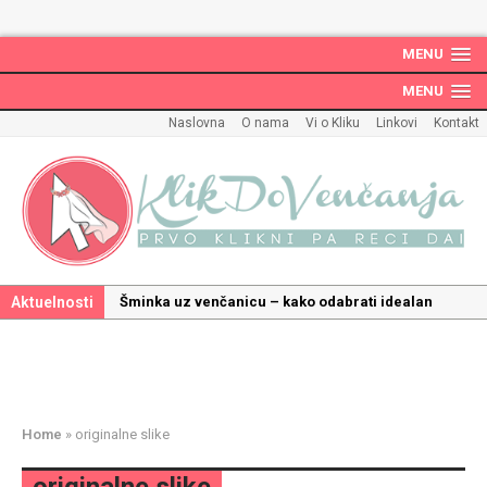
MENU
MENU
Naslovna
O nama
Vi o Kliku
Linkovi
Kontakt
Aktuelnosti
Šminka uz venčanicu – kako odabrati idealan
make up uz haljinu?
Kako odabrati savršenu frizuru za venčanje uz
pravilnu hidrataciju kose
Savršeni venčani pokloni za dom: Kako opremiti
Home
»
originalne slike
gnezdo ljubavi
Kako mala iznenađenja mogu učiniti medeni