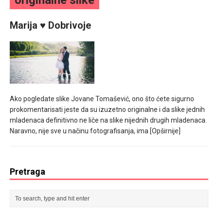
originalne slike
mesec još lepšim
Marija ♥ Dobrivoje
Poklon koji će vaša druga polovina zauvek pamtiti
Ako pogledate slike Jovane Tomašević, ono što ćete sigurno
prokomentarisati jeste da su izuzetno originalne i da slike jednih
mladenaca definitivno ne liče na slike nijednih drugih mladenaca.
Naravno, nije sve u načinu fotografisanja, ima
[Opširnije]
Pretraga