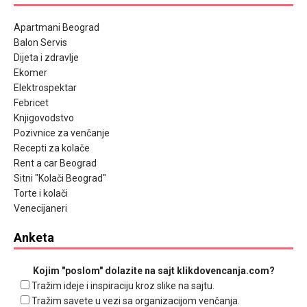
Apartmani Beograd
Balon Servis
Dijeta i zdravlje
Ekomer
Elektrospektar
Febricet
Knjigovodstvo
Pozivnice za venčanje
Recepti za kolače
Rent a car Beograd
Sitni "Kolači Beograd"
Torte i kolači
Venecijaneri
Anketa
Kojim "poslom" dolazite na sajt klikdovencanja.com?
Tražim ideje i inspiraciju kroz slike na sajtu.
Tražim savete u vezi sa organizacijom venčanja.