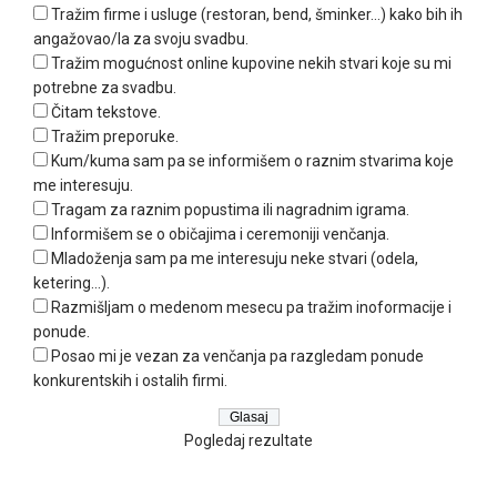
Tražim firme i usluge (restoran, bend, šminker...) kako bih ih
angažovao/la za svoju svadbu.
Tražim mogućnost online kupovine nekih stvari koje su mi
potrebne za svadbu.
Čitam tekstove.
Tražim preporuke.
Kum/kuma sam pa se informišem o raznim stvarima koje
me interesuju.
Tragam za raznim popustima ili nagradnim igrama.
Informišem se o običajima i ceremoniji venčanja.
Mladoženja sam pa me interesuju neke stvari (odela,
ketering...).
Razmišljam o medenom mesecu pa tražim inoformacije i
ponude.
Posao mi je vezan za venčanja pa razgledam ponude
konkurentskih i ostalih firmi.
Pogledaj rezultate