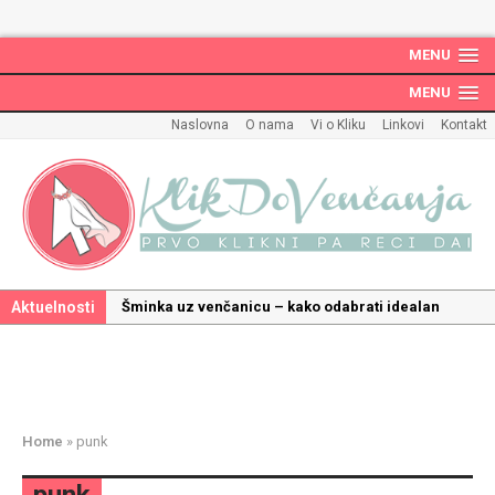
MENU
MENU
Naslovna
O nama
Vi o Kliku
Linkovi
Kontakt
Aktuelnosti
Šminka uz venčanicu – kako odabrati idealan
make up uz haljinu?
Kako odabrati savršenu frizuru za venčanje uz
pravilnu hidrataciju kose
Savršeni venčani pokloni za dom: Kako opremiti
Home
»
punk
gnezdo ljubavi
Kako mala iznenađenja mogu učiniti medeni