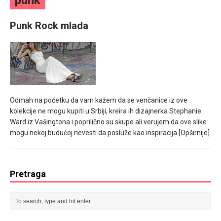
punk
mesec još lepšim
Punk Rock mlada
Poklon koji će vaša druga polovina zauvek pamtiti
Odmah na početku da vam kažem da se venčanice iz ove
kolekcije ne mogu kupiti u Srbiji, kreira ih dizajnerka Stephanie
Ward iz Vašingtona i poprilično su skupe ali verujem da ove slike
mogu nekoj budućoj nevesti da posluže kao inspiracija
[Opširnije]
Pretraga