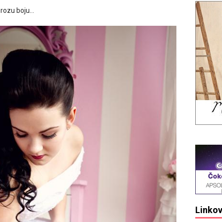
 rozu boju…
Linkov