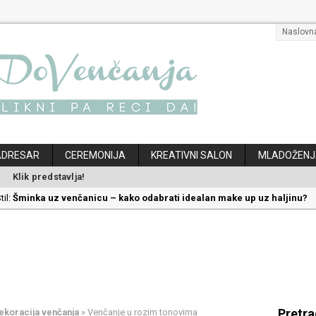
Naslovn
ADRESAR
CEREMONIJA
KREATIVNI SALON
MLADOŽENJ
Klik predstavlja!
til:
Šminka uz venčanicu – kako odabrati idealan make up uz haljinu?
til:
Kako odabrati savršenu frizuru za venčanje uz pravilnu hidrataciju
:
Savršeni venčani pokloni za dom: Kako opremiti gnezdo ljubavi
ec:
Kako mala iznenađenja mogu učiniti medeni mesec još lepšim
klon koji će vaša druga polovina zauvek pamtiti
Pretr
koracija venčanja
»
Venčanje u rozim tonovima