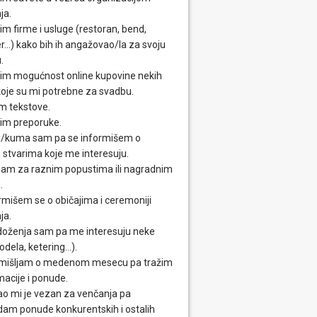
ja.
im firme i usluge (restoran, bend,
...) kako bih ih angažovao/la za svoju
.
im mogućnost online kupovine nekih
 koje su mi potrebne za svadbu.
m tekstove.
im preporuke.
/kuma sam pa se informišem o
 stvarima koje me interesuju.
am za raznim popustima ili nagradnim
.
rmišem se o običajima i ceremoniji
ja.
oženja sam pa me interesuju neke
odela, ketering...).
mišljam o medenom mesecu pa tražim
macije i ponude.
o mi je vezan za venčanja pa
dam ponude konkurentskih i ostalih