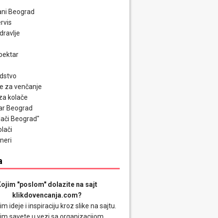
ni Beograd
rvis
zdravlje
pektar
odstvo
e za venčanje
za kolače
ar Beograd
olači Beograd"
olači
neri
a
ojim "poslom" dolazite na sajt
klikdovencanja.com?
im ideje i inspiraciju kroz slike na sajtu.
im savete u vezi sa organizacijom