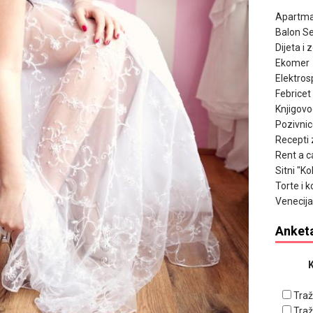
Apartma
Balon Se
Dijeta i 
Ekomer
Elektros
Febricet
Knjigov
Pozivnic
Recepti 
Rent a c
Sitni "K
Torte i k
Venecija
Anket
K
Traž
Traž