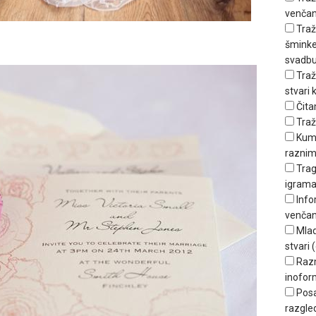
venčan
Traž
šminker
svadbu
Traž
stvari
Čita
Traž
Kum
raznim
Trag
igrama
Info
venčan
Mlad
stvari (
Raz
inofor
Posa
razgle