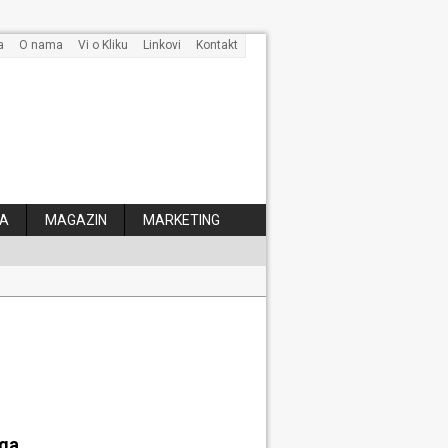
a
O nama
Vi o Kliku
Linkovi
Kontakt
A
MAGAZIN
MARKETING
 kose
aga