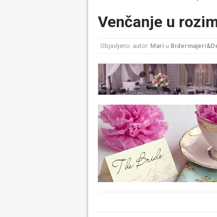
Venčanje u rozi
Objavljeno: autor:
Mari
u
Bidermajeri&De