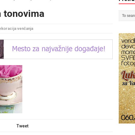
m tonovima
koracija venčanja
Tweet