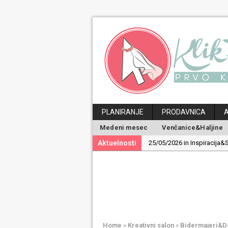
PLANIRANJE
PRODAVNICA
Medeni mesec
Venčanice&Haljine
Aktuelnosti
25/05/2026 in Inspiracija&S
19/05/2026 in Inspiracija&S
30/04/2026 in Ideje&Saveti
24/04/2026 in Medeni mes
29/06/2026 in Magazin:
Po
Home
»
Kreativni salon
»
Bidermajeri&De