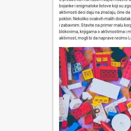
bojanke i enigmatske listove koji su z
aktivnosti deci daju na značaju, čine da 
poklon. Nekoliko ovakvih malih dodatak
i zabavnim. Stavite na primer malu ko
blokovima, knjigama o aktivnostima i m
aktivnost, mogli bi da naprave recimo L