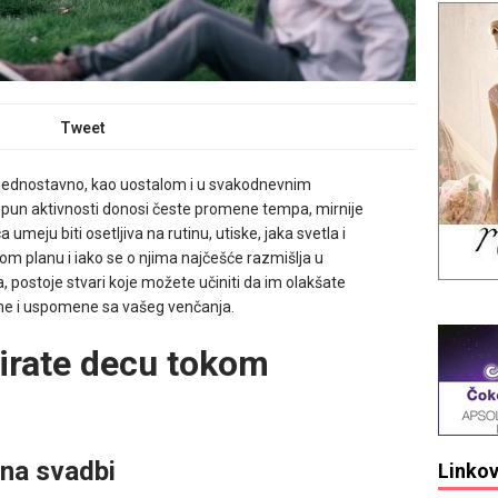
Tweet
e jednostavno, kao uostalom i u svakodnevnim
pun aktivnosti donosi česte promene tempa, mirnije
meju biti osetljiva na rutinu, utiske, jaka svetla i
om planu i iako se o njima najčešće razmišlja u
, postoje stvari koje možete učiniti da im olakšate
eme i uspomene sa vašeg venčanja.
irate decu tokom
 na svadbi
Linkov