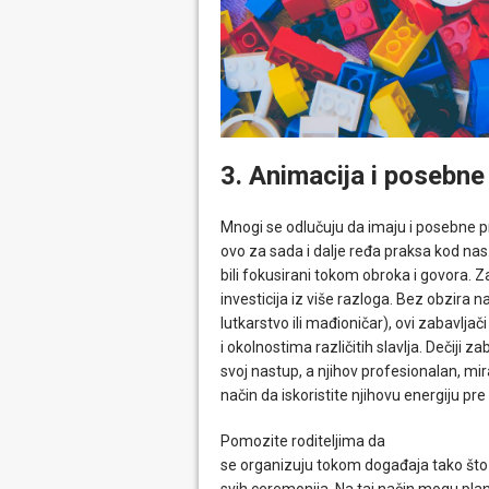
3. Animacija i posebne
Mnogi se odlučuju da imaju i posebne p
ovo za sada i dalje ređa praksa kod na
bili fokusirani tokom obroka i govora.
investicija iz više razloga. Bez obzira n
lutkarstvo ili mađioničar), ovi zabavlj
i okolnostima različitih slavlja. Dečiji 
svoj nastup, a njihov profesionalan, mira
način da iskoristite njihovu energiju pr
Pomozite roditeljima da
se organizuju tokom događaja tako što 
svih ceremonija. Na taj način mogu plan