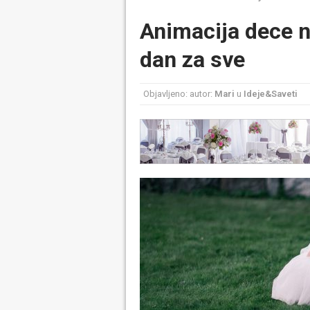
Animacija dece 
dan za sve
Objavljeno: autor:
Mari
u
Ideje&Saveti