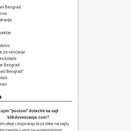
ni Beograd
rvis
zdravlje
pektar
odstvo
e za venčanje
za kolače
ar Beograd
olači Beograd"
olači
neri
a
ojim "poslom" dolazite na sajt
klikdovencanja.com?
im ideje i inspiraciju kroz slike na sajtu.
im savete u vezi sa organizacijom