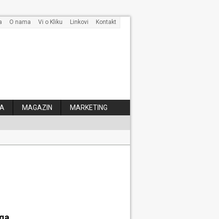
a
O nama
Vi o Kliku
Linkovi
Kontakt
A
MAGAZIN
MARKETING
 kose
aga