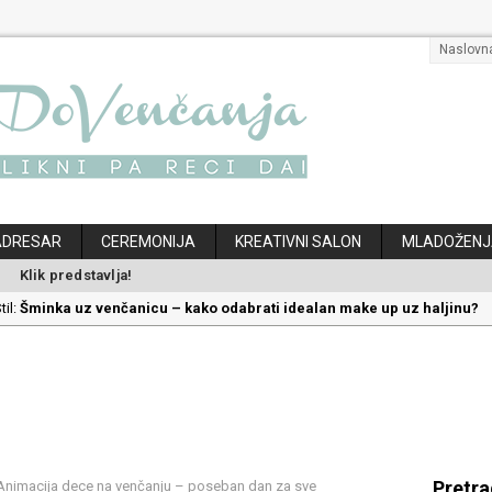
Naslovn
ADRESAR
CEREMONIJA
KREATIVNI SALON
MLADOŽENJ
Klik predstavlja!
til:
Kako odabrati savršenu frizuru za venčanje uz pravilnu hidrataciju
:
Savršeni venčani pokloni za dom: Kako opremiti gnezdo ljubavi
ec:
Kako mala iznenađenja mogu učiniti medeni mesec još lepšim
klon koji će vaša druga polovina zauvek pamtiti
til:
Šminka uz venčanicu – kako odabrati idealan make up uz haljinu?
Pretr
nimacija dece na venčanju – poseban dan za sve