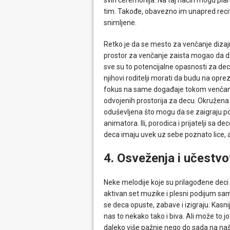
tim. Takođe, obavezno im unapred reci
snimljene.
Retko je da se mesto za venčanje dizajn
prostor za venčanje zaista mogao da do
sve su to potencijalne opasnosti za dec
njihovi roditelji morati da budu na opr
fokus na same događaje tokom venčanja
odvojenih prostorija za decu. Okružena 
oduševljena što mogu da se zaigraju p
animatora. Ili, porodica i prijatelji sa 
deca imaju uvek uz sebe poznato lice, a
4. Osveženja i učestvo
Neke melodije koje su prilagođene deci 
aktivan set muzike i plesni podijum sa
se deca opuste, zabave i izigraju. Kasni
nas to nekako tako i biva. Ali može to 
daleko više pažnje nego do sada na na