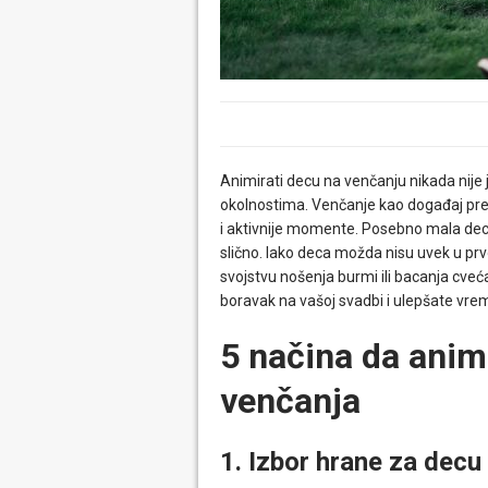
Animirati decu na venčanju nikada nij
okolnostima. Venčanje kao događaj pre
i aktivnije momente. Posebno mala deca u
slično. Iako deca možda nisu uvek u prv
svojstvu nošenja burmi ili bacanja cveća
boravak na vašoj svadbi i ulepšate vr
5 načina da anim
venčanja
1. Izbor hrane za decu