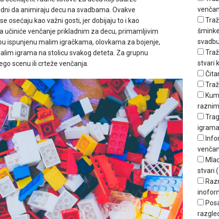
venčan
godni da animiraju decu na svadbama. Ovakve
Traž
se osećaju kao važni gosti, jer dobijaju to i kao
šminker
a učiniće venčanje prikladnim za decu, primamljivim
svadbu
rpu ispunjenu malim igračkama, olovkama za bojenje,
Traž
alim igrama na stolicu svakog deteta. Za grupnu
stvari
ego scenu ili crteže venčanja.
Čita
Traž
Kum
raznim
Trag
igrama
Info
venčan
Mlad
stvari (
Raz
inofor
Posa
razgle