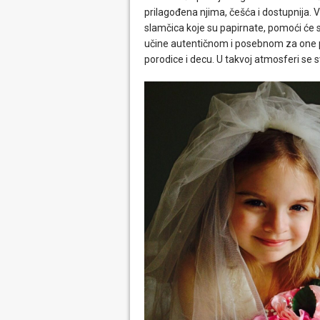
prilagođena njima, češća i dostupnija. Vo
slamčica koje su papirnate, pomoći će s
učine autentičnom i posebnom za one pa
porodice i decu. U takvoj atmosferi se 