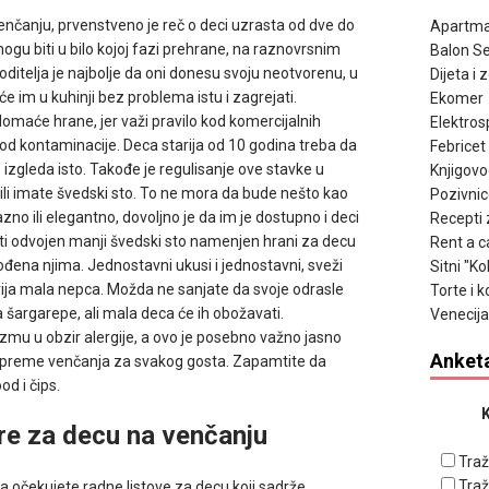
enčanju, prvenstveno je reč o deci uzrasta od dve do
Apartma
gu biti u bilo kojoj fazi prehrane, na raznovrsnim
Balon Se
ditelja je najbolje da oni donesu svoju neotvorenu, u
Dijeta i 
će im u kuhinji bez problema istu i zagrejati.
Ekomer
maće hrane, jer važi pravilo kod komercijalnih
Elektros
a od kontaminacije. Deca starija od 10 godina treba da
Febricet
o izgleda isto. Takođe je regulisanje ove stavke u
Knjigov
ju ili imate švedski sto. To ne mora da bude nešto kao
Pozivnic
no ili elegantno, dovoljno je da im je dostupno i deci
Recepti 
ti odvojen manji švedski sto namenjen hrani za decu
Rent a c
agođena njima. Jednostavni ukusi i jednostavni, sveži
Sitni "K
jivija mala nepca. Možda ne sanjate da svoje odrasle
Torte i k
a šargarepe, ali mala deca će ih obožavati.
Venecija
u u obzir alergije, a ovo je posebno važno jasno
Anket
pripreme venčanja za svakog gosta. Zapamtite da
d i čips.
K
gre za decu na venčanju
Traž
Traž
a očekujete radne listove za decu koji sadrže