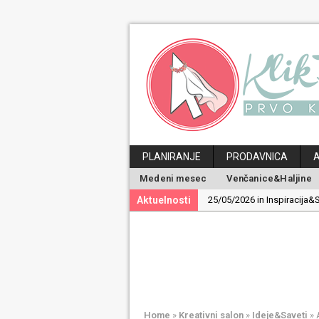
PLANIRANJE
PRODAVNICA
Medeni mesec
Venčanice&Haljine
Aktuelnosti
19/05/2026 in Inspiracija&S
30/04/2026 in Ideje&Saveti
24/04/2026 in Medeni mes
29/06/2026 in Magazin:
Po
25/05/2026 in Inspiracija&S
Home
»
Kreativni salon
»
Ideje&Saveti
»
A