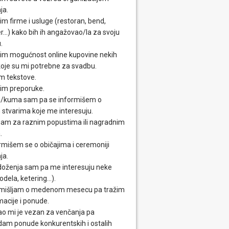
ja.
im firme i usluge (restoran, bend,
...) kako bih ih angažovao/la za svoju
.
im mogućnost online kupovine nekih
 koje su mi potrebne za svadbu.
m tekstove.
im preporuke.
/kuma sam pa se informišem o
 stvarima koje me interesuju.
am za raznim popustima ili nagradnim
.
rmišem se o običajima i ceremoniji
ja.
oženja sam pa me interesuju neke
odela, ketering...).
mišljam o medenom mesecu pa tražim
macije i ponude.
o mi je vezan za venčanja pa
dam ponude konkurentskih i ostalih