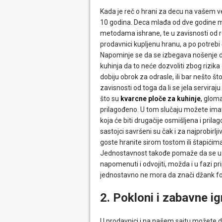
Kada je reč o hrani za decu na vašem v
10 godina. Deca mlađa od dve godine mo
metodama ishrane, te u zavisnosti od ro
prodavnici kupljenu hranu, a po potrebi 
Napominje se da se izbegava nošenje do
kuhinja da to neće dozvoliti zbog rizik
dobiju obrok za odrasle, ili bar nešto št
zavisnosti od toga da li se jela servira
što su
kvarcne ploče za kuhinje
,
glomaz
prilagođeno. U tom slučaju možete ima
koja će biti drugačije osmišljena i pril
sastojci savršeni su čak i za najprobirl
goste hranite sirom tostom ili štapićim
Jednostavnost takođe pomaže da se uzm
napomenuti i odvojiti, možda i u fazi 
jednostavno ne mora da znači džank foo
2. Pokloni i zabavne i
U prodavnici i na našem sajtu možete d