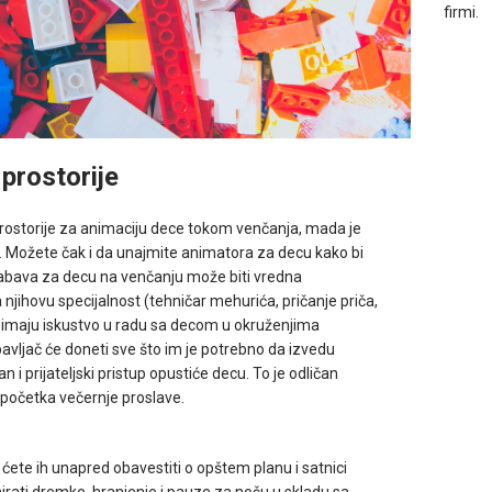
firmi.
 prostorije
rostorije za animaciju dece tokom venčanja, mada je
s. Možete čak i da unajmite animatora za decu kako bi
 Zabava za decu na venčanju može biti vredna
a njihovu specijalnost (tehničar mehurića, pričanje priča,
ači imaju iskustvo u radu sa decom u okruženjima
zabavljač će doneti sve što im je potrebno da izvedu
n i prijateljski pristup opustiće decu. To je odličan
e početka večernje proslave.
ćete ih unapred obavestiti o opštem planu i satnici
irati dremke, hranjenje i pauze za nošu u skladu sa