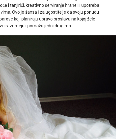
će i tanjirići, kreativno serviranje hrane ili upotreba
vima. Ovo je šansa i za ugostitelje da svoju ponudu
rove koji planiraju upravo proslavu na kojoj žele
svi i razumeju i pomažu jedni drugima.