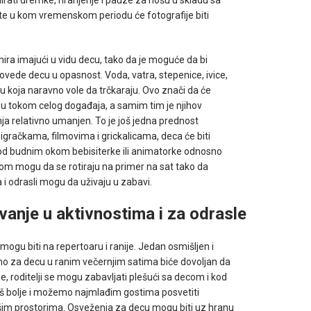
te u kom vremenskom periodu će fotografije biti
ira imajući u vidu decu, tako da je moguće da bi
vede decu u opasnost. Voda, vatra, stepenice, ivice,
u koja naravno vole da trčkaraju. Ovo znači da će
ezu tokom celog događaja, a samim tim je njihov
 relativno umanjen. To je još jedna prednost
igračkama, filmovima i grickalicama, deca će biti
od budnim okom bebisiterke ili animatorke odnosno
decom mogu da se rotiraju na primer na sat tako da
 i odrasli mogu da uživaju u zabavi.
vanje u aktivnostima i za odrasle
mogu biti na repertoaru i ranije. Jedan osmišljen i
mo za decu u ranim večernjim satima biće dovoljan da
je, roditelji se mogu zabavljati plešući sa decom i kod
još bolje i možemo najmlađim gostima posvetiti
šim prostorima. Osveženja za decu mogu biti uz hranu