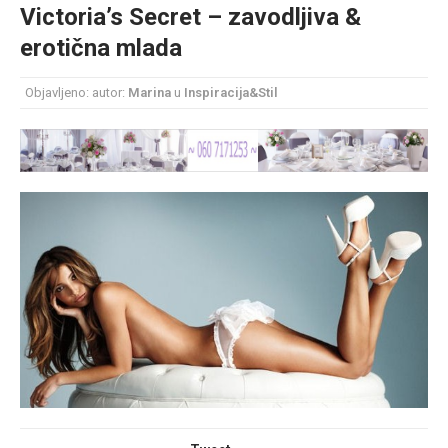
Victoria’s Secret – zavodljiva &
mesec još lepšim
erotična mlada
Poklon koji će vaša druga polovina zauvek pamtiti
Objavljeno: autor:
Marina
u
Inspiracija&Stil