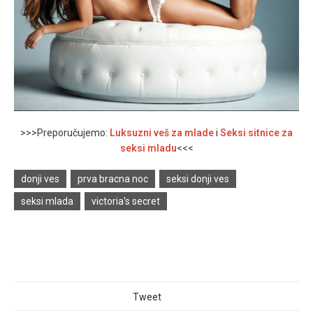
>>>Preporučujemo:
Luksuzni veš za mlade
i
Seksi sitnice za
seksi mladu
<<<
donji ves
prva bracna noc
seksi donji ves
seksi mlada
victoria's secret
Tweet