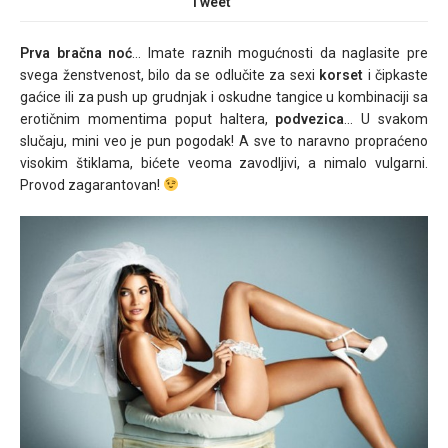
Tweet
Prva bračna noć
… Imate raznih mogućnosti da naglasite pre
svega ženstvenost, bilo da se odlučite za sexi
korset
i čipkaste
gaćice ili za push up grudnjak i oskudne tangice u kombinaciji sa
erotičnim momentima poput haltera,
podvezica
… U svakom
slučaju, mini veo je pun pogodak! A sve to naravno propraćeno
visokim štiklama, bićete veoma zavodljivi, a nimalo vulgarni.
Provod zagarantovan!