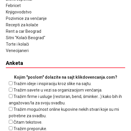
Febricet
Knjigovodstvo
Pozivnice za venčanje
Recepti za kolače
Rent a car Beograd
Sitni "Kolači Beograd"
Torte i kolači
Venecijaneri
Anketa
Kojim "poslom" dolazite na sajt klikdovencanja.com?
Tražim ideje i inspiraciju kroz slike na sajtu.
Tražim savete u vezi sa organizacijom venčanja.
Tražim firme i usluge (restoran, bend, šminker...) kako bih ih
angažovao/la za svoju svadbu.
Tražim mogućnost online kupovine nekih stvari koje su mi
potrebne za svadbu.
Čitam tekstove.
Tražim preporuke.