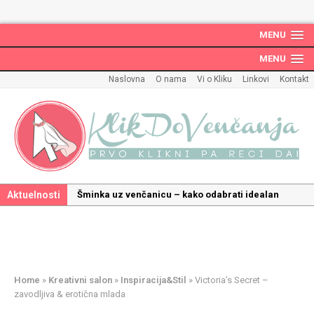
MENU
MENU
Naslovna
O nama
Vi o Kliku
Linkovi
Kontakt
Aktuelnosti
Šminka uz venčanicu – kako odabrati idealan
make up uz haljinu?
Kako odabrati savršenu frizuru za venčanje uz
pravilnu hidrataciju kose
Savršeni venčani pokloni za dom: Kako opremiti
Home
»
Kreativni salon
»
Inspiracija&Stil
»
Victoria’s Secret –
gnezdo ljubavi
zavodljiva & erotična mlada
Kako mala iznenađenja mogu učiniti medeni