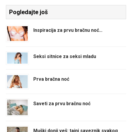
Pogledajte još
Inspiracija za prvu bračnu noć…
Seksi sitnice za seksi mladu
Prva bračna noć
Saveti za prvu bračnu noć
Muški donji veš: tajni saveznik svakog