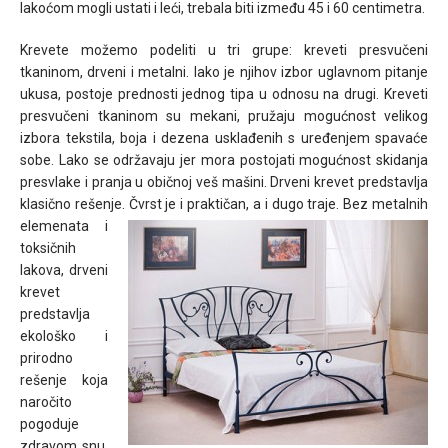
lakoćom mogli ustati i leći, trebala biti između 45 i 60 centimetra.
Krevete možemo podeliti u tri grupe: kreveti presvučeni
tkaninom, drveni i metalni. Iako je njihov izbor uglavnom pitanje
ukusa, postoje prednosti jednog tipa u odnosu na drugi. Kreveti
presvučeni tkaninom su mekani, pružaju mogućnost velikog
izbora tekstila, boja i dezena usklađenih s uređenjem spavaće
sobe. Lako se održavaju jer mora postojati mogućnost skidanja
presvlake i pranja u običnoj veš mašini. Drveni krevet predstavlja
klasično rešenje. Čvrst je i praktičan, a i dugo traje.
Bez metalnih
elemenata i
toksičnih
lakova, drveni
krevet
predstavlja
ekološko i
prirodno
rešenje koja
naročito
pogoduje
zdravom snu.