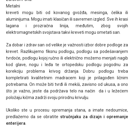
Metalni
kreveti mogu biti od kovanog gvožđa, mesinga, čelika ili
aluminijuma. Mogu imati klasičan ili savremen izgled. Sve ih krasi
lagana i prozračna linija, međutim, zbog svojih
elektromagnetskih svojstava takvi kreveti mogu ometati san.
Za dobar i zdrav san od velike je važnosti izbor dobre podloge za
krevet. Razlikujemo fiksnu podlogu, podlogu sa podešavanjem
tvrdoće, podlogu kojoj ručno ili električno možemo menjati nagib
kod glave, nogu i leđa te ortopedsku podlogu pogodnu za
korekciju problema krivog držanja. Dobru podlogu treba
kompletirati kvalitetnim madracem koji je prilagođen ličnim
potrebama. On može biti tvrđi ili mekši, zavisno od ukusa, a ono
što je važno, jeste da podržava telo na način da i u ležećem
položaju kičma zadrži svoju prirodnu krivulju.
Ukoliko ste u procesu opremanja stana, a imate nedoumice,
predlažemo da se obratite
stručnjaku za dizajn i opremanje
enterijera
.