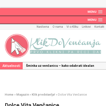
MENU
MENU
Naslovna
O nama
Vi o Kliku
Linkovi
Kontakt
Aktuelnosti
Šminka uz venčanicu – kako odabrati idealan
make up uz haljinu?
Kako odabrati savršenu frizuru za venčanje uz
pravilnu hidrataciju kose
Savršeni venčani pokloni za dom: Kako opremiti
Home
»
Magazin
»
Klik predstavlja!
»
Dolce Vita Venčanice
gnezdo ljubavi
Dolce Vita Venčanice
Kako mala iznenađenja mogu učiniti medeni