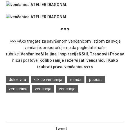
♥ ♥ ♥
>>>>
Ako tragate za savršenom venčanicom i stilom za svoje
venčanje, preporučujemo da pogledate naše
rubrike:
Venčanice&Haljine
,
Inspiracija&Stil
,
Trendovi
i
Prodav
nica
i postove:
Koliko ranije rezervisati venčanicu
i
Kako
izabrati pravu venčanicu
<
<<<
dolce vita
klik do vencanja
mlada
popust
vencanicu
vencanja
vencanje
Tweet