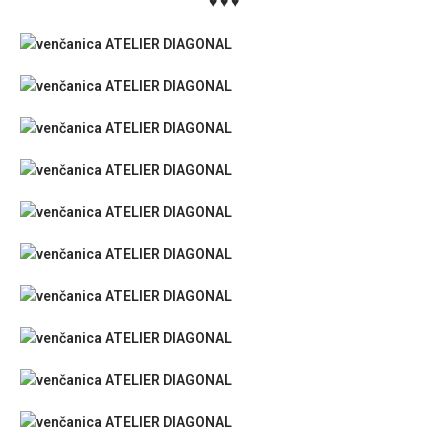
♥ ♥ ♥