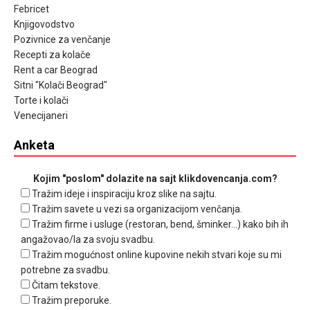
Febricet
Knjigovodstvo
Pozivnice za venčanje
Recepti za kolače
Rent a car Beograd
Sitni "Kolači Beograd"
Torte i kolači
Venecijaneri
Anketa
Kojim "poslom" dolazite na sajt klikdovencanja.com?
Tražim ideje i inspiraciju kroz slike na sajtu.
Tražim savete u vezi sa organizacijom venčanja.
Tražim firme i usluge (restoran, bend, šminker...) kako bih ih
angažovao/la za svoju svadbu.
Tražim mogućnost online kupovine nekih stvari koje su mi
potrebne za svadbu.
Čitam tekstove.
Tražim preporuke.