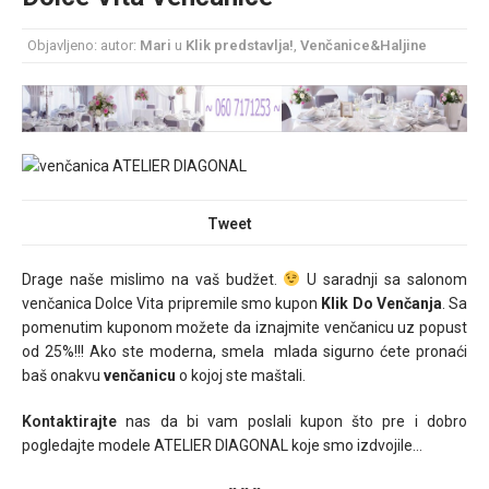
mesec još lepšim
Objavljeno: autor:
Mari
u
Klik predstavlja!
,
Venčanice&Haljine
Poklon koji će vaša druga polovina zauvek pamtiti
Tweet
Drage naše mislimo na vaš budžet.
U saradnji sa salonom
venčanica Dolce Vita pripremile smo kupon
Klik Do Venčanja
. Sa
pomenutim kuponom možete da iznajmite venčanicu uz popust
od 25%!!! Ako ste moderna, smela mlada sigurno ćete pronaći
baš onakvu
venčanicu
o kojoj ste maštali.
Kontaktirajte
nas da bi vam poslali kupon što pre i dobro
pogledajte modele ATELIER DIAGONAL koje smo izdvojile…