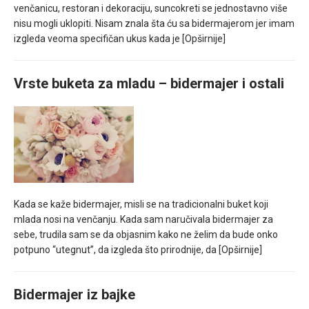
venčanicu, restoran i dekoraciju, suncokreti se jednostavno više
nisu mogli uklopiti. Nisam znala šta ću sa bidermajerom jer imam
izgleda veoma specifičan ukus kada je
[Opširnije]
Vrste buketa za mladu – bidermajer i ostali
Kada se kaže bidermajer, misli se na tradicionalni buket koji
mlada nosi na venčanju. Kada sam naručivala bidermajer za
sebe, trudila sam se da objasnim kako ne želim da bude onko
potpuno “utegnut”, da izgleda što prirodnije, da
[Opširnije]
Bidermajer iz bajke