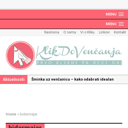
MENU
MENU
Naslovna
O nama
Vi o Kliku
Linkovi
Kontakt
Aktuelnosti
Šminka uz venčanicu – kako odabrati idealan
make up uz haljinu?
Kako odabrati savršenu frizuru za venčanje uz
pravilnu hidrataciju kose
Savršeni venčani pokloni za dom: Kako opremiti
Home
»
bidermajer
gnezdo ljubavi
Kako mala iznenađenja mogu učiniti medeni