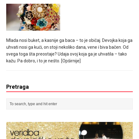
Mlada nosi buket, a kasnije ga baca – to je običaj. Devojka koja ga
uhvati nosi ga kući, on stoji nekoliko dana, vene i biva bačen. Od
svega toga šta preostaje? Udaja ovoj koja ga je uhvatila – tako
kažu. Pa dobro, i to je nešto.
[Opširnije]
Pretraga