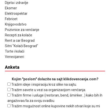
Dijeta i zdravlje
Ekomer
Elektrospektar
Febricet
Knjigovodstvo
Pozivnice za venčanje
Recepti za kolače
Rent a car Beograd
Sitni "Kolači Beograd"
Torte i kolači
Venecijaneri
Anketa
Kojim "poslom" dolazite na sajt klikdovencanja.com?
Tražim ideje i inspiraciju kroz slike na sajtu.
Tražim savete u vezi sa organizacijom venčanja.
Tražim firme i usluge (restoran, bend, šminker...) kako bih ih
angažovao/la za svoju svadbu.
Tražim mogućnost online kupovine nekih stvari koje su mi