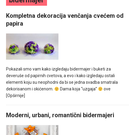
bidermajer
mesec još lepšim
Kompletna dekoracija venčanja cvećem od
Poklon koji će vaša druga polovina zauvek pamtiti
papira
Pokazali smo vam kako izgledaju bidermajer i buketi za
deveruše od papirnih cvetova, a evo i kako izgledaju ostali
elementi koju su neophodni da bi se jedna svadba smatrala
dekorisanom i okićenom.
Dama koja “uzgaja”
ove
[Opširnije]
Moderni, urbani, romantični bidermajeri