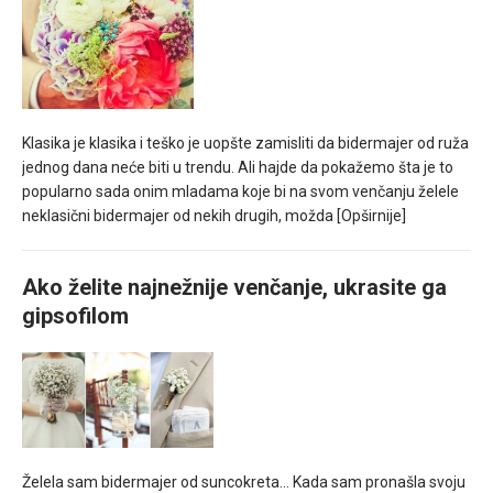
Klasika je klasika i teško je uopšte zamisliti da bidermajer od ruža
jednog dana neće biti u trendu. Ali hajde da pokažemo šta je to
popularno sada onim mladama koje bi na svom venčanju želele
neklasični bidermajer od nekih drugih, možda
[Opširnije]
Ako želite najnežnije venčanje, ukrasite ga
gipsofilom
Želela sam bidermajer od suncokreta… Kada sam pronašla svoju