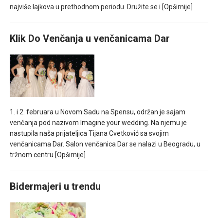
najviše lajkova u prethodnom periodu. Družite se i
[Opširnije]
Klik Do Venčanja u venčanicama Dar
1. i 2. februara u Novom Sadu na Spensu, održan je sajam
venčanja pod nazivom Imagine your wedding. Na njemu je
nastupila naša prijateljica Tijana Cvetković sa svojim
venčanicama Dar. Salon venčanica Dar se nalazi u Beogradu, u
tržnom centru
[Opširnije]
Bidermajeri u trendu