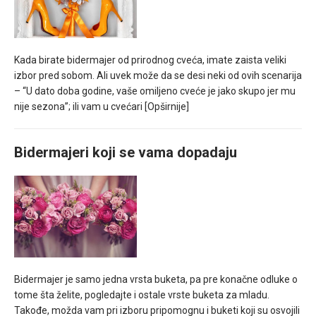
Kada birate bidermajer od prirodnog cveća, imate zaista veliki
izbor pred sobom. Ali uvek može da se desi neki od ovih scenarija
– “U dato doba godine, vaše omiljeno cveće je jako skupo jer mu
nije sezona”; ili vam u cvećari
[Opširnije]
Bidermajeri koji se vama dopadaju
Bidermajer je samo jedna vrsta buketa, pa pre konačne odluke o
tome šta želite, pogledajte i ostale vrste buketa za mladu.
Takođe, možda vam pri izboru pripomognu i buketi koji su osvojili