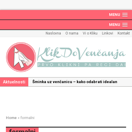
MENU
MENU
Naslovna
O nama
Vi o Kliku
Linkovi
Kontakt
Aktuelnosti
Šminka uz venčanicu – kako odabrati idealan
make up uz haljinu?
Kako odabrati savršenu frizuru za venčanje uz
pravilnu hidrataciju kose
Savršeni venčani pokloni za dom: Kako opremiti
Home
»
formalni
gnezdo ljubavi
Kako mala iznenađenja mogu učiniti medeni