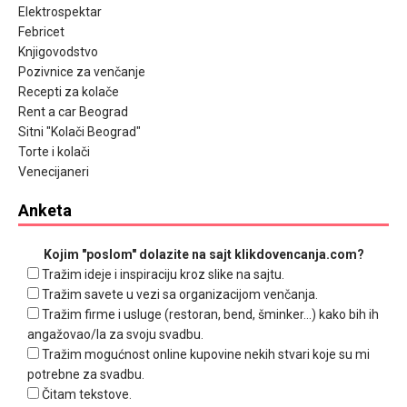
Elektrospektar
Febricet
Knjigovodstvo
Pozivnice za venčanje
Recepti za kolače
Rent a car Beograd
Sitni "Kolači Beograd"
Torte i kolači
Venecijaneri
Anketa
Kojim "poslom" dolazite na sajt klikdovencanja.com?
Tražim ideje i inspiraciju kroz slike na sajtu.
Tražim savete u vezi sa organizacijom venčanja.
Tražim firme i usluge (restoran, bend, šminker...) kako bih ih
angažovao/la za svoju svadbu.
Tražim mogućnost online kupovine nekih stvari koje su mi
potrebne za svadbu.
Čitam tekstove.