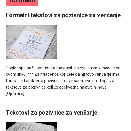
formalni
mesec još lepšim
Formalni tekstovi za pozivnice za venčanje
Poklon koji će vaša druga polovina zauvek pamtiti
Pogledajte našu ponudu raznovrsnih pozivnica za venčanje na
ovom linku. *** Za mladence koji žele da njihovo venčanje ima
formalan karakter, a pozivnice prave sami, evo predloga za
tekstove za pozivnice koji će adekvatno najaviti njihovo
[Opširnije]
Tekstovi za pozivnice za venčanje