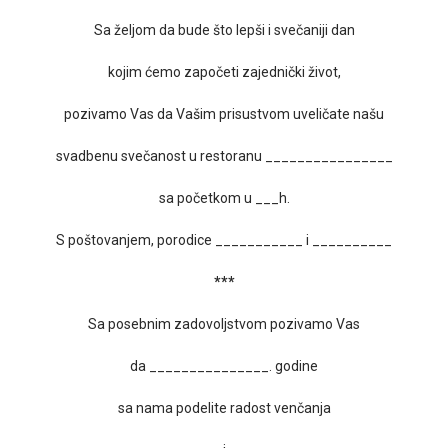
Sa željom da bude što lepši i svečaniji dan
kojim ćemo započeti zajednički život,
pozivamo Vas da Vašim prisustvom uveličate našu
svadbenu svečanost u restoranu ________________
sa početkom u ___h.
S poštovanjem, porodice ___________ i __________
***
Sa posebnim zadovoljstvom pozivamo Vas
da _______________. godine
sa nama podelite radost venčanja