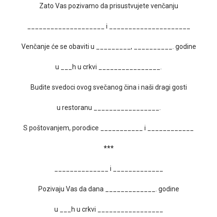
Zato Vas pozivamo da prisustvujete venčanju
____________________ i _____________________
Venčanje će se obaviti u _________, __________. godine
u ___h u crkvi ________________.
Budite svedoci ovog svečanog čina i naši dragi gosti
u restoranu _________________.
S poštovanjem, porodice ___________ i ____________
***
______________ i _____________
Pozivaju Vas da dana _____________. godine
u ___h u crkvi _________________