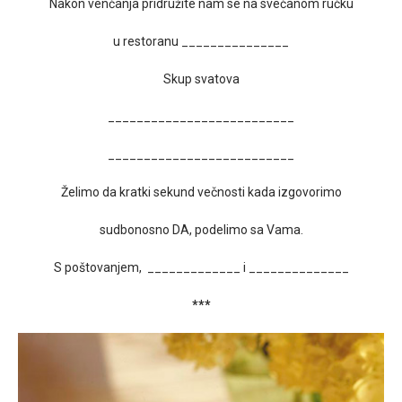
Nakon venčanja pridružite nam se na svečanom ručku
u restoranu _______________
Skup svatova
__________________________
__________________________
Želimo da kratki sekund večnosti kada izgovorimo
sudbonosno DA, podelimo sa Vama.
S poštovanjem, _____________ i ______________
***