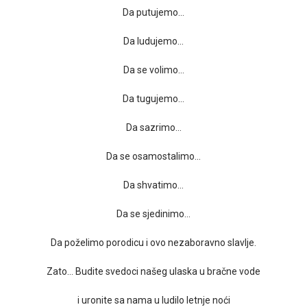
Da putujemo…
Da ludujemo…
Da se volimo…
Da tugujemo…
Da sazrimo…
Da se osamostalimo…
Da shvatimo…
Da se sjedinimo…
Da poželimo porodicu i ovo nezaboravno slavlje.
Zato… Budite svedoci našeg ulaska u bračne vode
i uronite sa nama u ludilo letnje noći