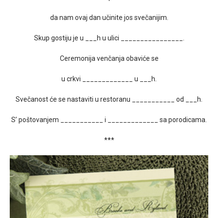
da nam ovaj dan učinite jos svečanijim.
Skup gostiju je u ___h u ulici ________________.
Ceremonija venčanja obaviće se
u crkvi _____________ u ___h.
Svečanost će se nastaviti u restoranu ___________ od ___h.
S’ poštovanjem ___________ i _____________ sa porodicama.
***