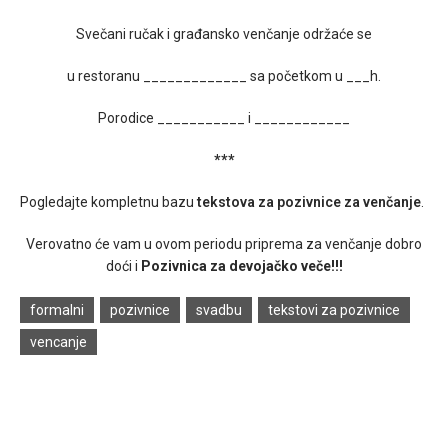
Svečani ručak i građansko venčanje održaće se
u restoranu _____________ sa početkom u ___h.
Porodice ___________ i ____________
***
Pogledajte kompletnu bazu
tekstova za pozivnice za venčanje
.
Verovatno će vam u ovom periodu priprema za venčanje dobro
doći i
Pozivnica za devojačko veče!!!
formalni
pozivnice
svadbu
tekstovi za pozivnice
vencanje