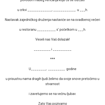
povodom našeg venčanja koje će se održati
u crkvi _____________, ____________. u ___h.
Nastavak zajedničkog druženja nastaviće se na svadbenoj večeri
u restoranu __________ s’ početkom u ___h.
Veseli nas Vaš dolazak!
_________ i __________
***
U________, _________. godine
u prisustvu nama dragih ljudi želimo da svoje snove pretočimo u
stvarnost
i zavetujemo se na večnu ljubav.
Zato Vas pozivamo