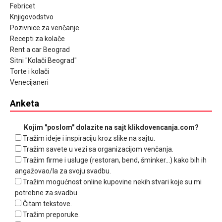
Febricet
Knjigovodstvo
Pozivnice za venčanje
Recepti za kolače
Rent a car Beograd
Sitni "Kolači Beograd"
Torte i kolači
Venecijaneri
Anketa
Kojim "poslom" dolazite na sajt klikdovencanja.com?
Tražim ideje i inspiraciju kroz slike na sajtu.
Tražim savete u vezi sa organizacijom venčanja.
Tražim firme i usluge (restoran, bend, šminker...) kako bih ih
angažovao/la za svoju svadbu.
Tražim mogućnost online kupovine nekih stvari koje su mi
potrebne za svadbu.
Čitam tekstove.
Tražim preporuke.