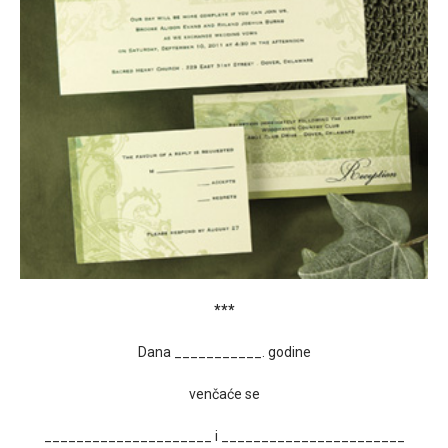
***
Dana ___________. godine
venčaće se
_____________________ i _______________________