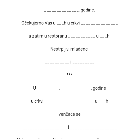
______________. godine.
Očekujemo Vas u ___h u crkvi _______________
a zatim u restoranu ___________ u ___h.
Nestrpljivi mladenci
__________ i _________
***
U _________, ____________. godine
u crkvi ____________________ u ___h
venčaće se
__________________ i ___________________