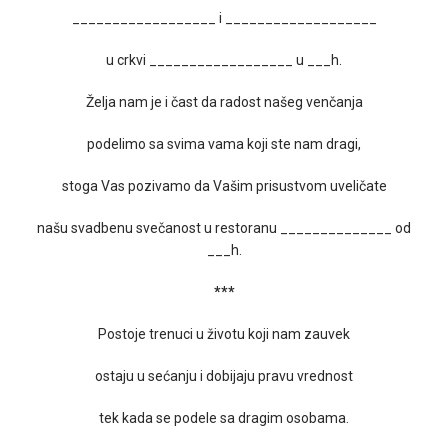
__________________ i ___________________
u crkvi __________________ u ___h.
Želja nam je i čast da radost našeg venčanja
podelimo sa svima vama koji ste nam dragi,
stoga Vas pozivamo da Vašim prisustvom uveličate
našu svadbenu svečanost u restoranu ______________ od
___h.
***
Postoje trenuci u životu koji nam zauvek
ostaju u sećanju i dobijaju pravu vrednost
tek kada se podele sa dragim osobama.