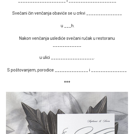
____________________ i ____________________
Svečani čin venčanja obaviće se u crkvi _______________
u ___h.
Nakon venčanja uslediće svečani ručak u restoranu
____________
u ulici __________________.
S poštovanjem, porodice ______________ i _______________
***