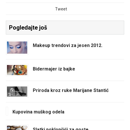
Tweet
Pogledajte još
Makeup trendovi za jesen 2012.
Bidermajer iz bajke
Priroda kroz ruke Marijane Stantić
Kupovina muškog odela
Slatki poklončići za goste