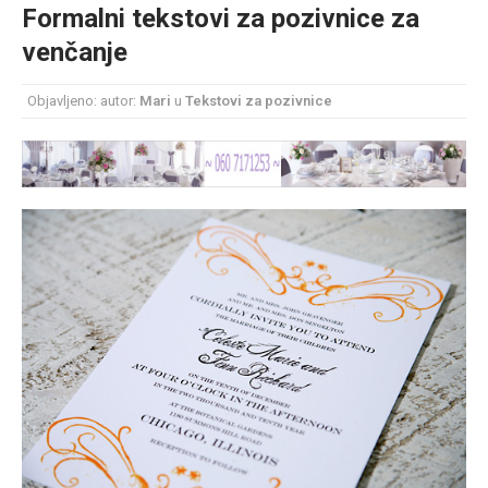
Formalni tekstovi za pozivnice za
mesec još lepšim
venčanje
Poklon koji će vaša druga polovina zauvek pamtiti
Objavljeno: autor:
Mari
u
Tekstovi za pozivnice