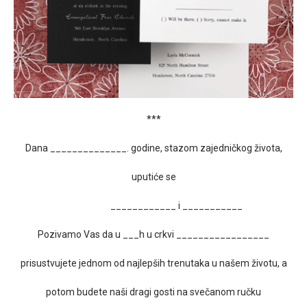
***
Dana ______________. godine, stazom zajedničkog života,
uputiće se
____________ i ___________
Pozivamo Vas da u ___h u crkvi _________________
prisustvujete jednom od najlepših trenutaka u našem životu, a
potom budete naši dragi gosti na svečanom ručku