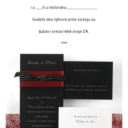
i u ___h u restoranu _____________
budete deo njihove priče za koju su
ljubav i sreća rekle svoje DA.
***