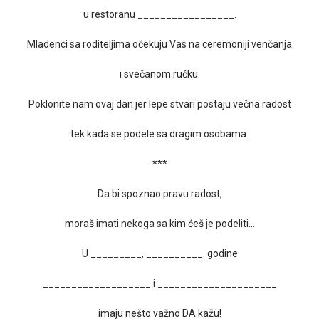
u restoranu _________________.
Mladenci sa roditeljima očekuju Vas na ceremoniji venčanja
i svečanom ručku.
Poklonite nam ovaj dan jer lepe stvari postaju večna radost
tek kada se podele sa dragim osobama.
***
Da bi spoznao pravu radost,
moraš imati nekoga sa kim ćeš je podeliti…
U _________, __________. godine
___________________ i _____________________
imaju nešto važno DA kažu!