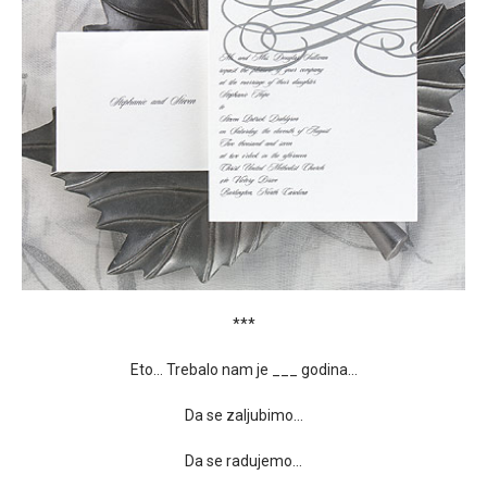
***
Eto… Trebalo nam je ___ godina…
Da se zaljubimo…
Da se radujemo…