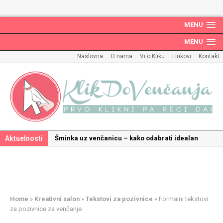
MENU
MENU
Naslovna
O nama
Vi o Kliku
Linkovi
Kontakt
Aktuelnosti
Šminka uz venčanicu – kako odabrati idealan
make up uz haljinu?
Kako odabrati savršenu frizuru za venčanje uz
pravilnu hidrataciju kose
Savršeni venčani pokloni za dom: Kako opremiti
Home
»
Kreativni salon
»
Tekstovi za pozivnice
»
Formalni tekstovi
gnezdo ljubavi
za pozivnice za venčanje
Kako mala iznenađenja mogu učiniti medeni