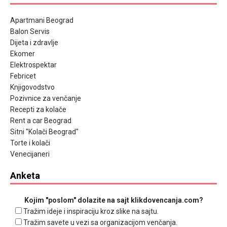
Apartmani Beograd
Balon Servis
Dijeta i zdravlje
Ekomer
Elektrospektar
Febricet
Knjigovodstvo
Pozivnice za venčanje
Recepti za kolače
Rent a car Beograd
Sitni "Kolači Beograd"
Torte i kolači
Venecijaneri
Anketa
Kojim "poslom" dolazite na sajt klikdovencanja.com?
Tražim ideje i inspiraciju kroz slike na sajtu.
Tražim savete u vezi sa organizacijom venčanja.