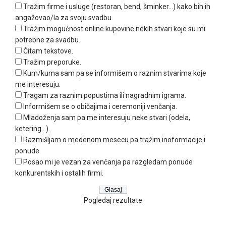
Tražim firme i usluge (restoran, bend, šminker...) kako bih ih
angažovao/la za svoju svadbu.
Tražim mogućnost online kupovine nekih stvari koje su mi
potrebne za svadbu.
Čitam tekstove.
Tražim preporuke.
Kum/kuma sam pa se informišem o raznim stvarima koje
me interesuju.
Tragam za raznim popustima ili nagradnim igrama.
Informišem se o običajima i ceremoniji venčanja.
Mladoženja sam pa me interesuju neke stvari (odela,
ketering...).
Razmišljam o medenom mesecu pa tražim inoformacije i
ponude.
Posao mi je vezan za venčanja pa razgledam ponude
konkurentskih i ostalih firmi.
Pogledaj rezultate