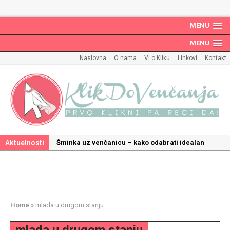
MENU
MENU
Naslovna
O nama
Vi o Kliku
Linkovi
Kontakt
Aktuelnosti
Šminka uz venčanicu – kako odabrati idealan
make up uz haljinu?
Kako odabrati savršenu frizuru za venčanje uz
pravilnu hidrataciju kose
Savršeni venčani pokloni za dom: Kako opremiti
Home
»
mlada u drugom stanju
gnezdo ljubavi
Kako mala iznenađenja mogu učiniti medeni