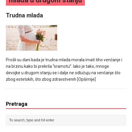
mlada u drugom stanju
mesec još lepšim
Trudna mlada
Poklon koji će vaša druga polovina zauvek pamtiti
Prošli su dani kada je trudna mlada morala imati tiho venčanje i
na brzinu kako bi prekrila “sramotu”. Iako je tako, mnoge
devojke u drugom stanju se i dalje ne odlučuju na venčanje što
zbog estetskih, što zbog zdravstvenih
[Opširnije]
Pretraga