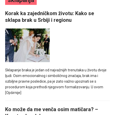
sklapanja
mesec još lepšim
Korak ka zajedničkom životu: Kako se
Poklon koji će vaša druga polovina zauvek pamtiti
sklapa brak u Srbiji i regionu
Sklapanje braka je jedan od najvažnijih trenutaka u životu dvoje
ljudi. Osim emocionalnog i simboličnog značaja, brak ima i
ozbiljne pravne posledice, pa je zato važno upoznati se s
procedurom koja prethodi njegovom formalizovanju. U ovom
[Opširnije]
Ko može da me venča osim matičara? –