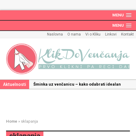
MENU
MENU
Naslovna
O nama
Vi o Kliku
Linkovi
Kontakt
Aktuelnosti
Šminka uz venčanicu – kako odabrati idealan
make up uz haljinu?
Kako odabrati savršenu frizuru za venčanje uz
pravilnu hidrataciju kose
Savršeni venčani pokloni za dom: Kako opremiti
Home
»
sklapanja
gnezdo ljubavi
Kako mala iznenađenja mogu učiniti medeni