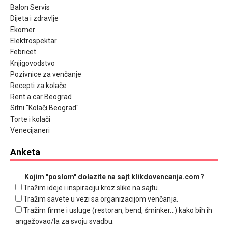
Balon Servis
Dijeta i zdravlje
Ekomer
Elektrospektar
Febricet
Knjigovodstvo
Pozivnice za venčanje
Recepti za kolače
Rent a car Beograd
Sitni "Kolači Beograd"
Torte i kolači
Venecijaneri
Anketa
Kojim "poslom" dolazite na sajt klikdovencanja.com?
Tražim ideje i inspiraciju kroz slike na sajtu.
Tražim savete u vezi sa organizacijom venčanja.
Tražim firme i usluge (restoran, bend, šminker...) kako bih ih
angažovao/la za svoju svadbu.