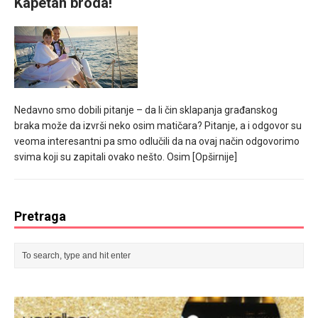
Kapetan broda!
Nedavno smo dobili pitanje – da li čin sklapanja građanskog
braka može da izvrši neko osim matičara? Pitanje, a i odgovor su
veoma interesantni pa smo odlučili da na ovaj način odgovorimo
svima koji su zapitali ovako nešto. Osim
[Opširnije]
Pretraga