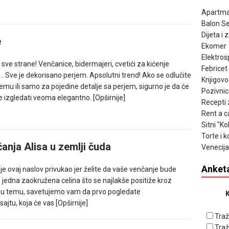
Apartma
Balon Se
Dijeta i 
e
Ekomer
Elektros
 sve strane! Venčanice, bidermajeri, cvetići za kićenje
Febricet
 Sve je dekorisano perjem. Apsolutni trend! Ako se odlučite
Knjigov
emu ili samo za pojedine detalje sa perjem, sigurno je da će
Pozivnic
e izgledati veoma elegantno.
[Opširnije]
Recepti 
Rent a c
Sitni "K
Torte i k
nja Alisa u zemlji čuda
Venecija
Anket
je ovaj naslov privukao jer želite da vaše venčanje bude
 jedna zaokružena celina što se najlakše positiže kroz
u temu, savetujemo vam da prvo pogledate
K
ajtu, koja će vas
[Opširnije]
Traž
Traž