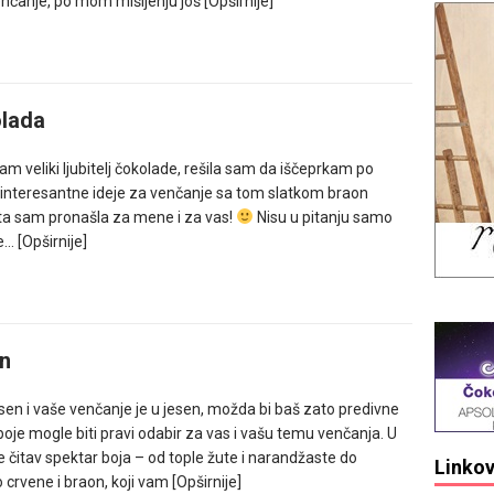
enčanje, po mom mišljenju još
[Opširnije]
lada
m veliki ljubitelj čokolade, rešila sam da iščeprkam po
 interesantne ideje za venčanje sa tom slatkom braon
ta sam pronašla za mene i za vas!
Nisu u pitanju samo
te…
[Opširnije]
n
esen i vaše venčanje je u jesen, možda bi baš zato predivne
boje mogle biti pravi odabir za vas i vašu temu venčanja. U
je čitav spektar boja – od tople žute i narandžaste do
Linkov
 crvene i braon, koji vam
[Opširnije]