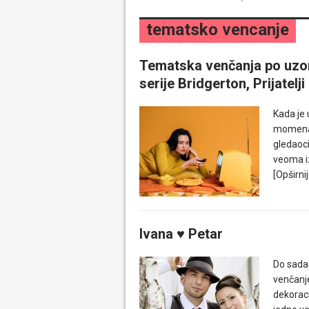
tematsko vencanje
Tematska venčanja po uzor
serije Bridgerton, Prijatel
Kada je 
momenat
gledaoc
veoma i
[Opširnij
Ivana ♥ Petar
Do sada
venčanje
dekoraci