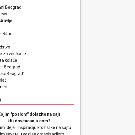
ni Beograd
rvis
zdravlje
pektar
odstvo
e za venčanje
za kolače
ar Beograd
olači Beograd"
olači
neri
a
ojim "poslom" dolazite na sajt
klikdovencanja.com?
im ideje i inspiraciju kroz slike na sajtu.
im savete u vezi sa organizacijom