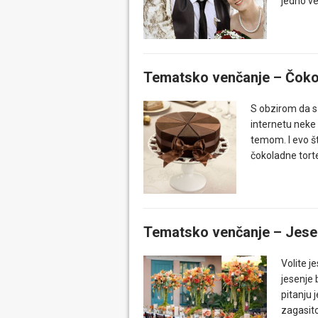
jedno v
Tematsko venčanje – Čoko
S obzirom da sa
internetu neke
temom. I evo š
čokoladne tor
Tematsko venčanje – Jese
Volite j
jesenje 
pitanju 
zagasito