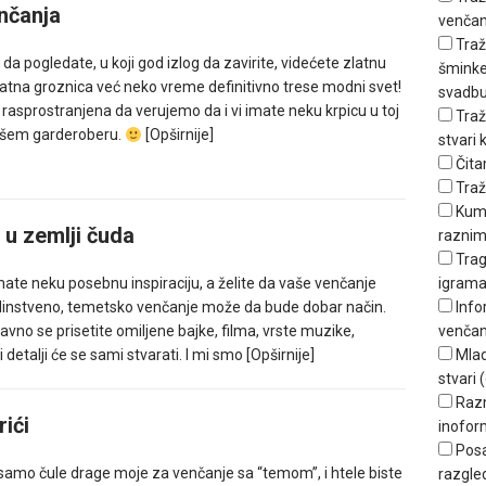
nčanja
venčan
Traž
da pogledate, u koji god izlog da zavirite, videćete zlatnu
šminker
atna groznica već neko vreme definitivno trese modni svet!
svadbu
e rasprostranjena da verujemo da i vi imate neku krpicu u toj
Traž
vašem garderoberu.
[Opširnije]
stvari
Čita
Traž
Kum
 u zemlji čuda
raznim
Trag
igrama
te neku posebnu inspiraciju, a želite da vaše venčanje
Info
dinstveno, temetsko venčanje može da bude dobar način.
venčan
vno se prisetite omiljene bajke, filma, vrste muzike,
Mlad
 detalji će se sami stvarati. I mi smo
[Opširnije]
stvari (
Raz
ići
inofor
Posa
samo čule drage moje za venčanje sa “temom”, i htele biste
razgle