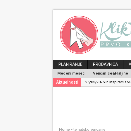
PLANIRANJE
PRODAVNICA
Medeni mesec
Venčanice&Haljine
Aktuelnosti
25/05/2026 in Inspiracija&S
19/05/2026 in Inspiracija&S
30/04/2026 in Ideje&Saveti
24/04/2026 in Medeni mes
29/06/2026 in Magazin:
Po
Home
»
tematsko vencanje