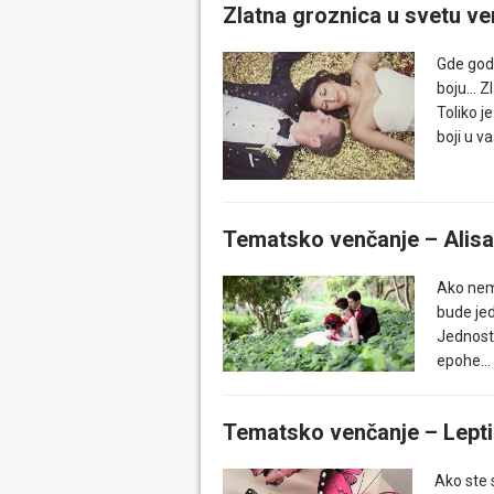
Zlatna groznica u svetu ve
Gde god 
boju… Zl
Toliko j
boji u 
Tematsko venčanje – Alisa
Ako nema
bude je
Jednosta
epohe… i
Tematsko venčanje – Leptir
Ako ste 