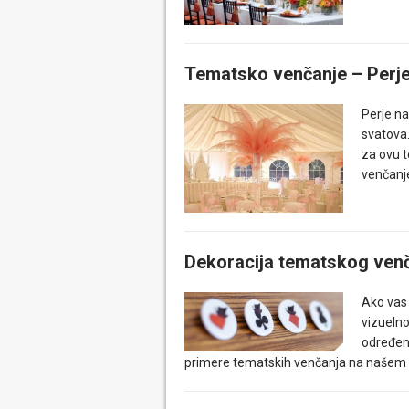
Tematsko venčanje – Perj
Perje na
svatova…
za ovu t
venčanj
Dekoracija tematskog venča
Ako vas 
vizuelno
određen
primere tematskih venčanja na našem s