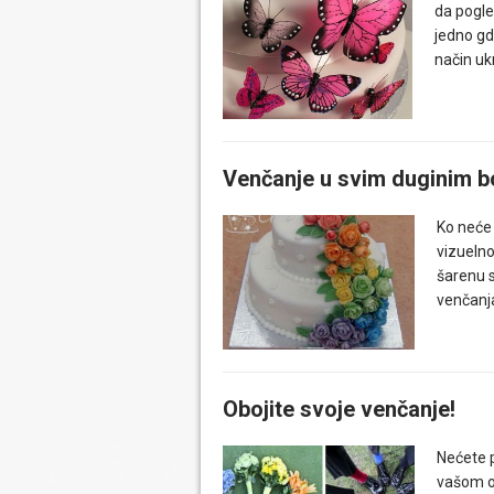
da pogle
jedno gd
način uk
Venčanje u svim duginim 
Ko neće 
vizuelno
šarenu
venčanj
Obojite svoje venčanje!
Nećete p
vašom o