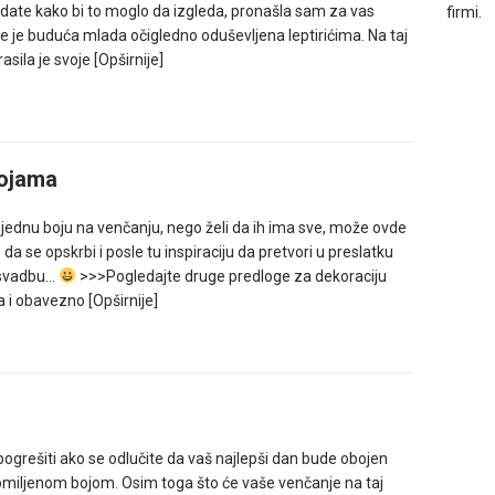
date kako bi to moglo da izgleda, pronašla sam za vas
firmi.
e je buduća mlada očigledno oduševljena leptirićima. Na taj
rasila je svoje
[Opširnije]
bojama
jednu boju na venčanju, nego želi da ih ima sve, može ovde
 da se opskrbi i posle tu inspiraciju da pretvori u preslatku
 svadbu…
>>>Pogledajte druge predloge za dekoraciju
a i obavezno
[Opširnije]
ogrešiti ako se odlučite da vaš najlepši dan bude obojen
miljenom bojom. Osim toga što će vaše venčanje na taj