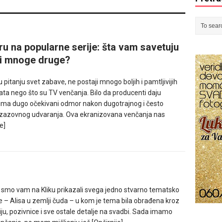
u na popularne serije: šta vam savetuju
ji i mnoge druge?
u pitanju svet zabave, ne postaji mnogo boljih i pamtljivijih
a nego što su TV venčanja. Bilo da producenti daju
ima dugo očekivani odmor nakon dugotrajnog i često
zazovnog udvaranja. Ova ekranizovana venčanja nas
e]
 smo vam na Kliku prikazali svega jedno stvarno tematsko
 – Alisa u zemlji čuda – u kom je tema bila obrađena kroz
ju, pozivnice i sve ostale detalje na svadbi. Sada imamo