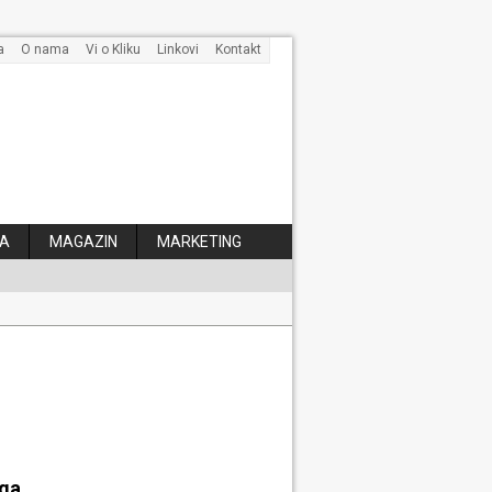
a
O nama
Vi o Kliku
Linkovi
Kontakt
A
MAGAZIN
MARKETING
 kose
aga