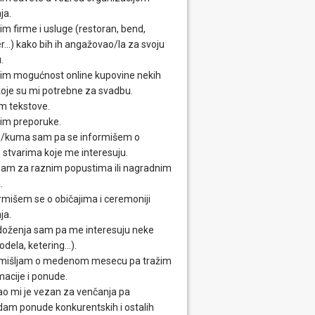
ja.
im firme i usluge (restoran, bend,
...) kako bih ih angažovao/la za svoju
.
im mogućnost online kupovine nekih
 koje su mi potrebne za svadbu.
m tekstove.
im preporuke.
/kuma sam pa se informišem o
 stvarima koje me interesuju.
am za raznim popustima ili nagradnim
.
rmišem se o običajima i ceremoniji
ja.
oženja sam pa me interesuju neke
odela, ketering...).
mišljam o medenom mesecu pa tražim
macije i ponude.
o mi je vezan za venčanja pa
dam ponude konkurentskih i ostalih