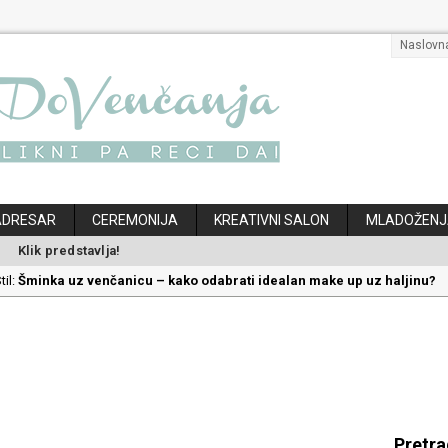
Naslovn
ADRESAR
CEREMONIJA
KREATIVNI SALON
MLADOŽENJ
Klik predstavlja!
til:
Šminka uz venčanicu – kako odabrati idealan make up uz haljinu?
til:
Kako odabrati savršenu frizuru za venčanje uz pravilnu hidrataciju
:
Savršeni venčani pokloni za dom: Kako opremiti gnezdo ljubavi
ec:
Kako mala iznenađenja mogu učiniti medeni mesec još lepšim
klon koji će vaša druga polovina zauvek pamtiti
Pretr