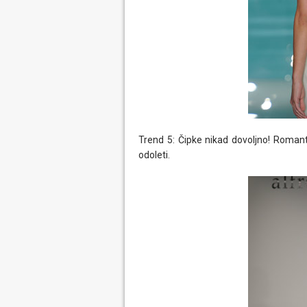
Trend 5: Čipke nikad dovoljno! Romant
odoleti.