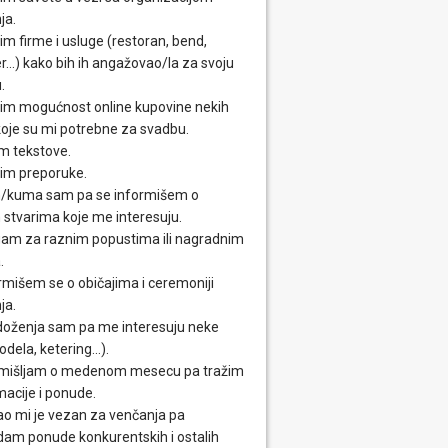
ja.
im firme i usluge (restoran, bend,
...) kako bih ih angažovao/la za svoju
.
im mogućnost online kupovine nekih
 koje su mi potrebne za svadbu.
m tekstove.
im preporuke.
/kuma sam pa se informišem o
 stvarima koje me interesuju.
am za raznim popustima ili nagradnim
.
rmišem se o običajima i ceremoniji
ja.
oženja sam pa me interesuju neke
odela, ketering...).
mišljam o medenom mesecu pa tražim
macije i ponude.
o mi je vezan za venčanja pa
dam ponude konkurentskih i ostalih