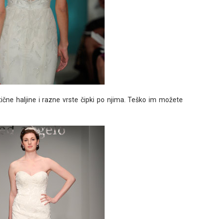
ične haljine i razne vrste čipki po njima. Teško im možete