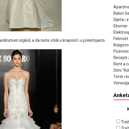
Apartma
Balon Se
Dijeta i 
Ekomer
Elektros
Febricet
dinstven izgled, a da niste otišli u krajnost i u prekitnjasto.
Knjigov
Pozivnic
Recepti 
Rent a c
Sitni "K
Torte i k
Venecija
Anket
K
Traž
Traž