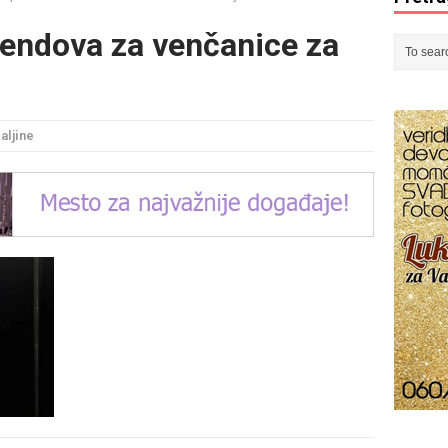
rendova za venčanice za
ljine