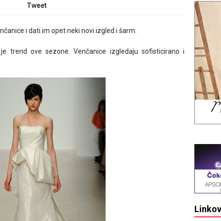
Tweet
enčanice i dati im opet neki novi izgled i šarm.
je trend ove sezone. Venčanice izgledaju sofisticirano i
Linkov