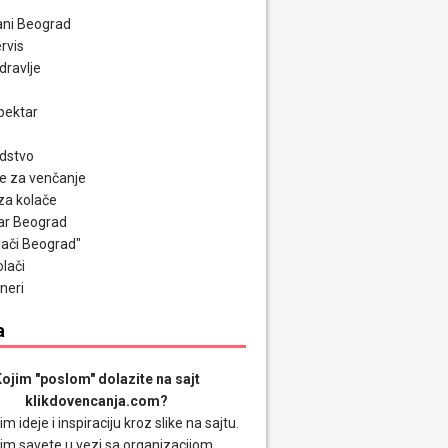
ni Beograd
rvis
zdravlje
pektar
odstvo
e za venčanje
za kolače
ar Beograd
olači Beograd"
olači
neri
a
ojim "poslom" dolazite na sajt
klikdovencanja.com?
im ideje i inspiraciju kroz slike na sajtu.
im savete u vezi sa organizacijom