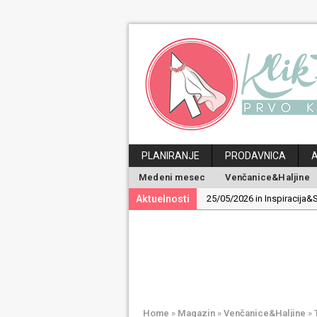
PLANIRANJE
PRODAVNICA
Medeni mesec
Venčanice&Haljine
Aktuelnosti
25/05/2026 in Inspiracija&S
19/05/2026 in Inspiracija&S
30/04/2026 in Ideje&Saveti
24/04/2026 in Medeni mes
29/06/2026 in Magazin:
Po
Home
»
Magazin
»
Venčanice&Haljine
»
T