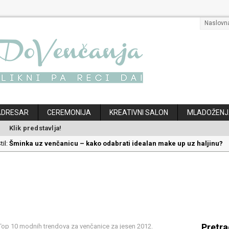
Naslovn
ADRESAR
CEREMONIJA
KREATIVNI SALON
MLADOŽENJ
Klik predstavlja!
til:
Šminka uz venčanicu – kako odabrati idealan make up uz haljinu?
til:
Kako odabrati savršenu frizuru za venčanje uz pravilnu hidrataciju
:
Savršeni venčani pokloni za dom: Kako opremiti gnezdo ljubavi
ec:
Kako mala iznenađenja mogu učiniti medeni mesec još lepšim
klon koji će vaša druga polovina zauvek pamtiti
Pretr
op 10 modnih trendova za venčanice za jesen 2012.