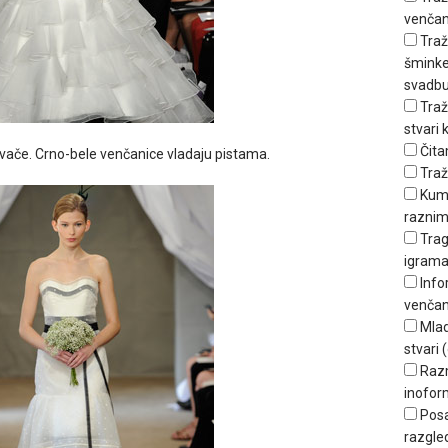
venčan
Traž
šminker
svadbu
Traž
stvari
Čita
ovače. Crno-bele venčanice vladaju pistama.
Traž
Kum
raznim
Trag
igrama
Info
venčan
Mlad
stvari (
Raz
inofor
Posa
razgle