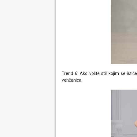
Trend 6: Ako volite stil kojim se istič
venčanica.