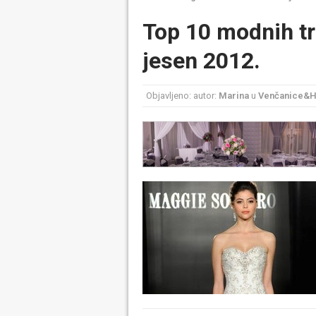
Top 10 modnih t
jesen 2012.
Objavljeno: autor:
Marina
u
Venčanice&Ha