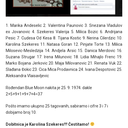
1. Marika Andeselic 2. Valentina Paunovic 3. Snezana Vladulov
ex Jovanovic 4. Szekeres Valerija 5. Milica Bozic 6. Andrijana
Pesic 7. Cudesa Od Kesa 8. Tijana Kostic 9. Nerina Cilerdzic 10.
Karolina Szekeres 11. Natasa Goran 12. Pinjate Torte 13. Milica
Milosevic-Mesledzija 14. Andjela Arsic 15. Danica Merdovic 16.
Suzana Strugar 17. Irena Milunovic 18. Lidia Mihajlo Frenc 19.
Marko Bojana Jerkovic 20. Maja Milovanovic 21. Renata Vuk 22.
Slađana Đokic 23. Cica Mica Prodavnica 24. Ivana Despotovic 25.
Aleksandra Vlaisavljevic
Rođendan Blue Moon nakita je 25. 9. 1974. dakle
2+5+9+1+9+7+4=37
Pošto imamo ukupno 25 tagovanih, sabiramo i cifre 3 i 7 i
dobijamo broj 10.
Dobitnica je Karolina Szekeres!!! Čestitamo!