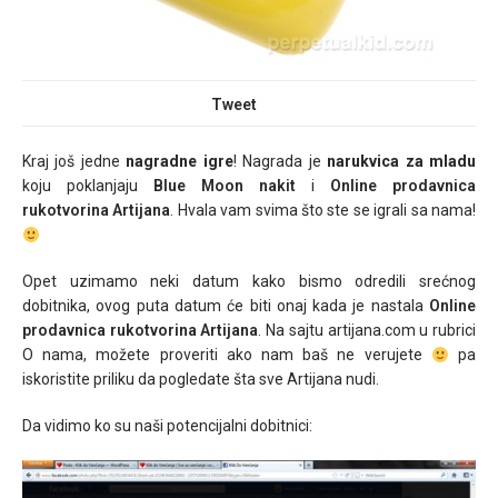
Tweet
Kraj još jedne
nagradne igre
! Nagrada je
narukvica za mladu
koju poklanjaju
Blue Moon nakit
i
Online prodavnica
rukotvorina Artijana
. Hvala vam svima što ste se igrali sa nama!
Opet uzimamo neki datum kako bismo odredili srećnog
dobitnika, ovog puta datum će biti onaj kada je nastala
Online
prodavnica rukotvorina Artijana
. Na sajtu artijana.com u rubrici
O nama, možete proveriti ako nam baš ne verujete
pa
iskoristite priliku da pogledate šta sve Artijana nudi.
Da vidimo ko su naši potencijalni dobitnici: