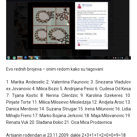
Evo rednih brojeva – onim redom kako su tagovani:
1. Marika Andeselic 2. Valentina Paunovic 3. Snezana Vladulov
ex Jovanovic 4. Milica Bozic 5. Andrijana Pesic 6. Cudesa Od Kesa
7. Tijana Kostic 8. Nerina Cilerdzic 9. Karolina Szekeres 10.
Pinjate Torte 11. Milica Milosevic-Mesledzija 12. Andjela Arsic 13.
Danica Merdovic 14. Suzana Strugar 15. Irena Milunovic 16. Lidia
Mihajlo Frenc 17. Marko Bojana Jerkovic 18. Maja Milovanovic 19.
Renata Vuk 20. Slađana Đokic 21. Cica Mica Prodavnica
Artijanin rođendan je 23.11.2009. dakle 2+3+1+1+2+0+0+9=18