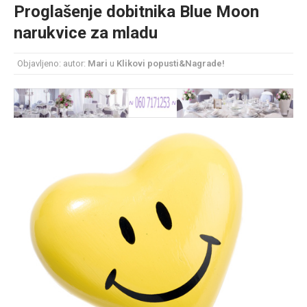
Proglašenje dobitnika Blue Moon
mesec još lepšim
narukvice za mladu
Poklon koji će vaša druga polovina zauvek pamtiti
Objavljeno: autor:
Mari
u
Klikovi popusti&Nagrade!