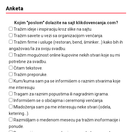
Anketa
Kojim "poslom" dolazite na sajt klikdovencanja.com?
Tražim ideje i inspiraciju kroz slike na sajtu.
Tražim savete u vezi sa organizacijom venčanja.
Tražim firme i usluge (restoran, bend, šminker...) kako bih ih
angažovao/la za svoju svadbu.
Tražim mogućnost online kupovine nekih stvari koje su mi
potrebne za svadbu.
Čitam tekstove.
Tražim preporuke.
Kum/kuma sam pa se informišem o raznim stvarima koje
me interesuju.
Tragam za raznim popustima ili nagradnim igrama.
Informišem se o običajima i ceremoniji venčanja.
Mladoženja sam pa me interesuju neke stvari (odela,
ketering...).
Razmišljam o medenom mesecu pa tražim inoformacije i
ponude.