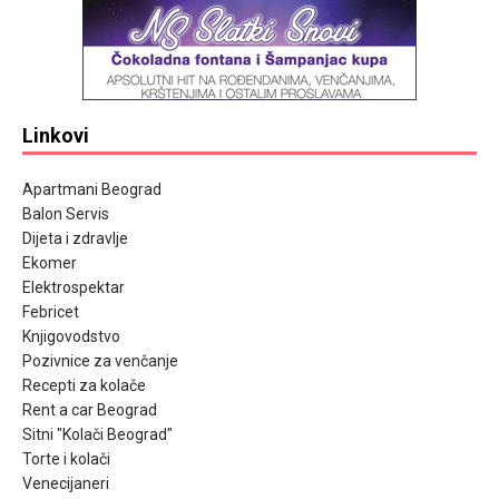
Linkovi
Apartmani Beograd
Balon Servis
Dijeta i zdravlje
Ekomer
Elektrospektar
Febricet
Knjigovodstvo
Pozivnice za venčanje
Recepti za kolače
Rent a car Beograd
Sitni "Kolači Beograd"
Torte i kolači
Venecijaneri