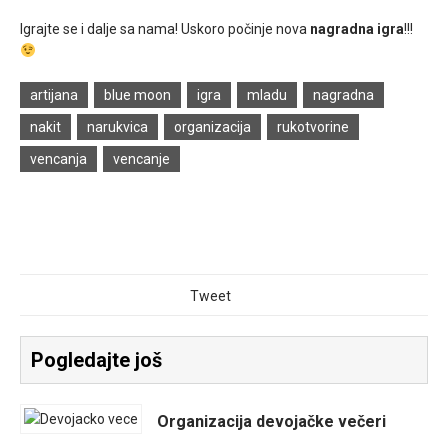
Igrajte se i dalje sa nama! Uskoro počinje nova
nagradna igra
!!!
artijana
blue moon
igra
mladu
nagradna
nakit
narukvica
organizacija
rukotvorine
vencanja
vencanje
Tweet
Pogledajte još
Organizacija devojačke večeri