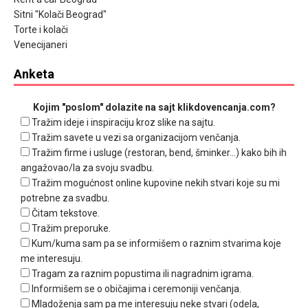
Sitni "Kolači Beograd"
Torte i kolači
Venecijaneri
Anketa
Kojim "poslom" dolazite na sajt klikdovencanja.com?
Tražim ideje i inspiraciju kroz slike na sajtu.
Tražim savete u vezi sa organizacijom venčanja.
Tražim firme i usluge (restoran, bend, šminker...) kako bih ih
angažovao/la za svoju svadbu.
Tražim mogućnost online kupovine nekih stvari koje su mi
potrebne za svadbu.
Čitam tekstove.
Tražim preporuke.
Kum/kuma sam pa se informišem o raznim stvarima koje
me interesuju.
Tragam za raznim popustima ili nagradnim igrama.
Informišem se o običajima i ceremoniji venčanja.
Mladoženja sam pa me interesuju neke stvari (odela,