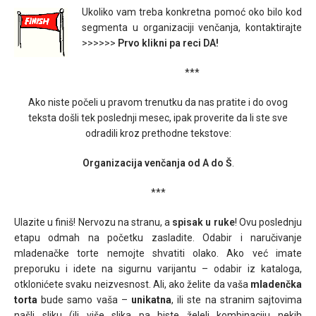
Ukoliko vam treba konkretna pomoć oko bilo kod
segmenta u organizaciji venčanja, kontaktirajte
>>>>>>
Prvo klikni pa reci DA!
***
Ako niste počeli u pravom trenutku da nas pratite i do ovog
teksta došli tek poslednji mesec, ipak proverite da li ste sve
odradili kroz prethodne tekstove:
Organizacija venčanja od A do Š
.
***
Ulazite u finiš! Nervozu na stranu, a
spisak u ruke
! Ovu poslednju
etapu odmah na početku zasladite. Odabir i naručivanje
mladenačke torte nemojte shvatiti olako. Ako već imate
preporuku i idete na sigurnu varijantu – odabir iz kataloga,
otklonićete svaku neizvesnost. Ali, ako želite da vaša
mladenčka
torta
bude samo vaša –
unikatna
, ili ste na stranim sajtovima
našli sliku (ili više slika pa biste želeli kombinaciju nekih