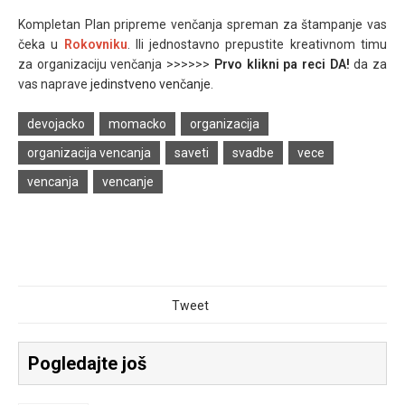
Kompletan
Plan pripreme venčanja
spreman za štampanje vas
čeka u
Rokovniku
. Ili jednostavno
prepustite kreativnom timu
za organizaciju venčanja >>>>>>
Prvo klikni pa reci DA!
da za
vas naprave
jedinstveno venčanje
.
devojacko
momacko
organizacija
organizacija vencanja
saveti
svadbe
vece
vencanja
vencanje
Tweet
Pogledajte još