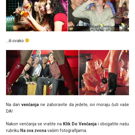
…ili ovako
Na dan
venčanja
ne zaboravite da jedete, svi moraju čuti vaše
DA!
Nakon venčanja se vratite na
Klik Do Venčanja
i obogatite našu
rubriku
Na sva zvona
vašim fotografijama.