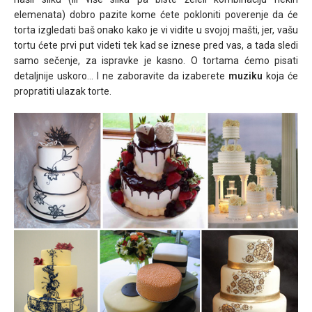
elemenata) dobro pazite kome ćete pokloniti poverenje da će
torta izgledati baš onako kako je vi vidite u svojoj mašti, jer, vašu
tortu ćete prvi put videti tek kad se iznese pred vas, a tada sledi
samo sečenje, za ispravke je kasno. O tortama ćemo pisati
detaljnije uskoro… I ne zaboravite da izaberete
muziku
koja će
propratiti ulazak torte.