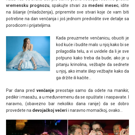
vremensku prognozu
, spakujte stvari za
medeni mesec
, idite
na šišanje (mladoženja), pripremite sve stvari koje će vam biti
potrebne na dan venčanja i još jednom predvidite sve detalje sa
porodicom i prijateljima.
Kada preuzmete venčanicu, obuciti je
kod kuće i budite malo u njoj kako bi se
prilagodila telu, a vi uvidele da li je sve
potpuno kako treba da bude; ako je u
pitanju krinolina, vežbajte da sednete
u njoj, ako imate šlep vežbajte kako da
ga držite ili kačite…
Par dana pred
venčanje
preostaje samo da odete na manikir,
pedikir i masažu, a u međuvremenu da se opuštate i naspavate. I
naravno, (obavezno bar nekoliko dana ranije) da se dobro
provedete na
devojačkoj večeri
i naravno momačkoj, ovako…