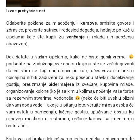
Izvor: prettybride.net
Odaberite poklone za mladoženju i
kumove
, smislite govore i
zdravice, proverite satnicu i redosled događaja, hodajte po kući u
cipelama koje ste kupili za
venčanje
(i mlada i mladoženja
obavezno).
Dok šetate u vašim cipelama, kako ne biste gubili vreme,
podsetite na zaduženja sve one sa kojima ste se već dogovorili
da će vam se tog dana naći pri ruci, učestvovati u nekim
običajima ili biti zaduženi za neku posebnu stavku: dočekivanje
gostiju, preuzmanje
bidermajera
iz cvećare, kupovina mlade,
organizovanje kolone (ko je sa kim u kolima), nošenje vaše torbe
sa rezervnim stvarima, vodonoša
(neko će biti uvek u blizini
da vam doda vode – ako je u pitanju leto, verujte mi ova osoba će
vam ostati u pamćenju), kićenje gostiju, upućivanje gostiju ka
njihovim mestima u restoranu, ređanje kartica sa imenima u
restoranu…
Kada vas od braka deli još samo jedna nedelja, redovno pratite