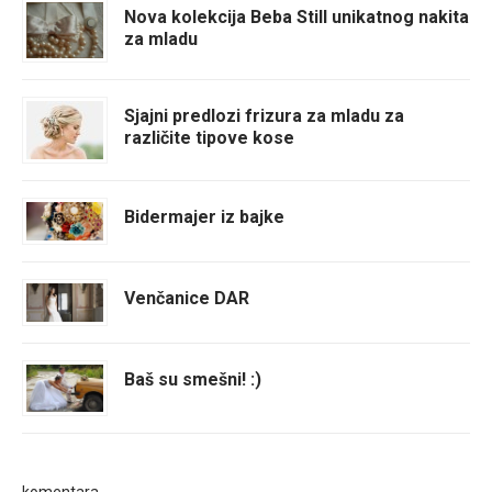
Nova kolekcija Beba Still unikatnog nakita
za mladu
Sjajni predlozi frizura za mladu za
različite tipove kose
Bidermajer iz bajke
Venčanice DAR
Baš su smešni! :)