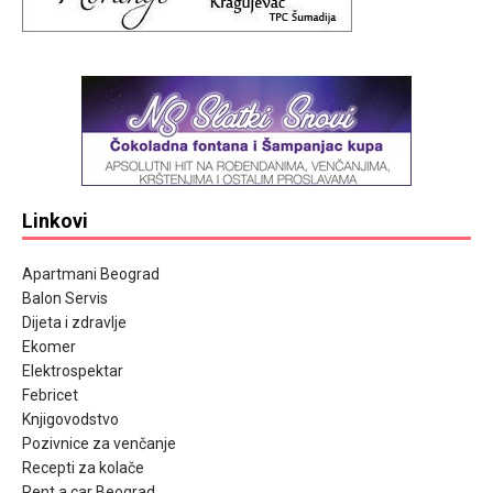
Linkovi
Apartmani Beograd
Balon Servis
Dijeta i zdravlje
Ekomer
Elektrospektar
Febricet
Knjigovodstvo
Pozivnice za venčanje
Recepti za kolače
Rent a car Beograd