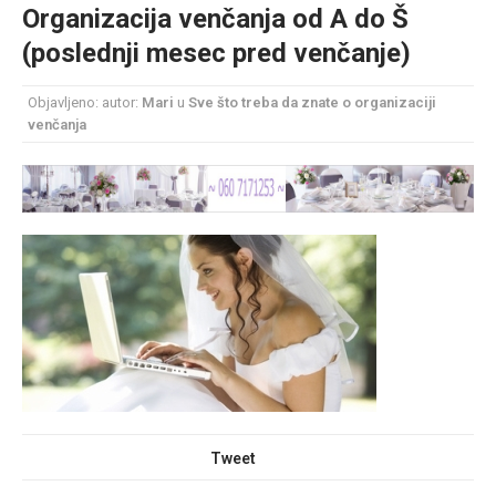
Organizacija venčanja od A do Š
mesec još lepšim
(poslednji mesec pred venčanje)
Poklon koji će vaša druga polovina zauvek pamtiti
Objavljeno: autor:
Mari
u
Sve što treba da znate o organizaciji
venčanja
Tweet