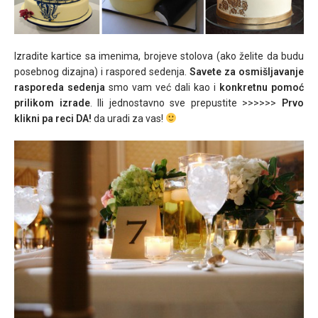
Izradite kartice sa imenima, brojeve stolova (ako želite da budu
posebnog dizajna) i raspored sedenja.
Savete za osmišljavanje
rasporeda sedenja
smo vam već dali kao i
konkretnu pomoć
prilikom izrade
. Ili jednostavno sve prepustite >>>>>>
Prvo
klikni pa reci DA!
da uradi za vas!