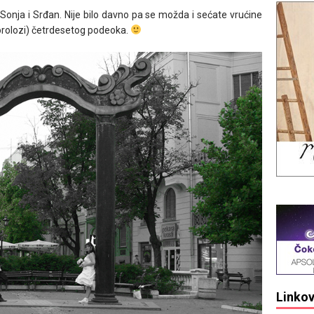
Sonja i Srđan. Nije bilo davno pa se možda i sećate vrućine
eorolozi) četrdesetog podeoka.
Linkov