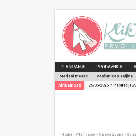
PLANIRANJE
PRODAVNICA
Medeni mesec
Venčanice&Haljine
Aktuelnosti
25/05/2026 in Inspiracija&S
19/05/2026 in Inspiracija&S
30/04/2026 in Ideje&Saveti
24/04/2026 in Medeni mes
29/06/2026 in Magazin:
Po
Home
»
Planiranje
»
Na sva zvona
»
Sonja