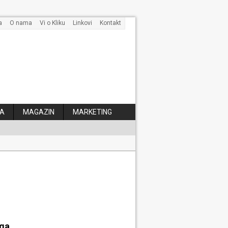
a
O nama
Vi o Kliku
Linkovi
Kontakt
A
MAGAZIN
MARKETING
 kose
aga