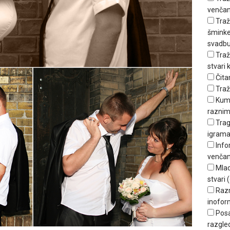
venčan
Traž
šminker
svadbu
Traž
stvari
Čita
Traž
Kum
raznim
Trag
igrama
Info
venčan
Mlad
stvari (
Raz
inofor
Posa
razgle