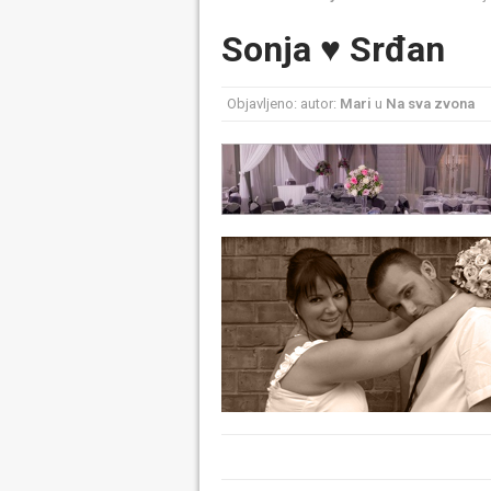
Sonja ♥ Srđan
Objavljeno: autor:
Mari
u
Na sva zvona