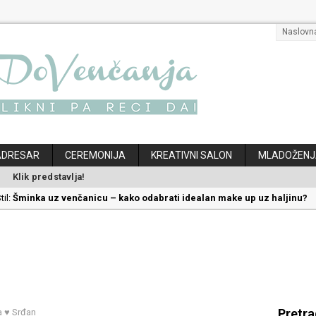
Naslovn
ADRESAR
CEREMONIJA
KREATIVNI SALON
MLADOŽENJ
Klik predstavlja!
til:
Šminka uz venčanicu – kako odabrati idealan make up uz haljinu?
til:
Kako odabrati savršenu frizuru za venčanje uz pravilnu hidrataciju
:
Savršeni venčani pokloni za dom: Kako opremiti gnezdo ljubavi
ec:
Kako mala iznenađenja mogu učiniti medeni mesec još lepšim
klon koji će vaša druga polovina zauvek pamtiti
Pretr
 ♥ Srđan