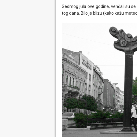
Sedmog jula ove godine, venčali su se 
tog dana. Bilo je blizu (kako kažu met