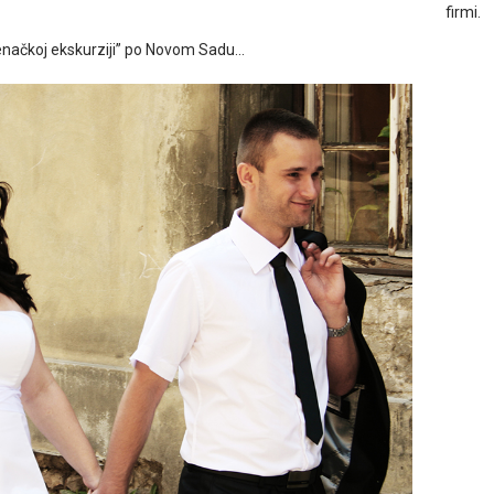
firmi.
denačkoj ekskurziji” po Novom Sadu…