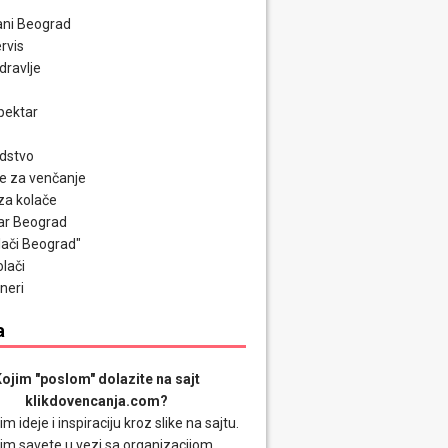
ni Beograd
rvis
zdravlje
pektar
odstvo
e za venčanje
za kolače
ar Beograd
olači Beograd"
olači
neri
a
ojim "poslom" dolazite na sajt
klikdovencanja.com?
im ideje i inspiraciju kroz slike na sajtu.
im savete u vezi sa organizacijom