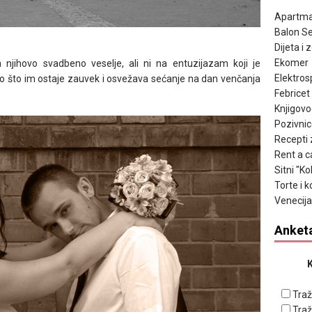
Apartma
Balon Se
Dijeta i 
Ekomer
a njihovo svadbeno veselje, ali ni na entuzijazam koji je
Elektros
o što im ostaje zauvek i osvežava sećanje na dan venčanja
Febricet
Knjigov
Pozivnic
Recepti 
Rent a c
Sitni "K
Torte i k
Venecija
Anket
K
Traž
Traž