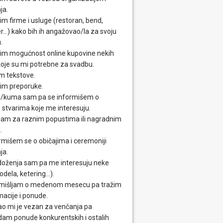
ja.
im firme i usluge (restoran, bend,
...) kako bih ih angažovao/la za svoju
.
im mogućnost online kupovine nekih
 koje su mi potrebne za svadbu.
m tekstove.
im preporuke.
/kuma sam pa se informišem o
 stvarima koje me interesuju.
am za raznim popustima ili nagradnim
.
rmišem se o običajima i ceremoniji
ja.
oženja sam pa me interesuju neke
odela, ketering...).
mišljam o medenom mesecu pa tražim
macije i ponude.
o mi je vezan za venčanja pa
dam ponude konkurentskih i ostalih