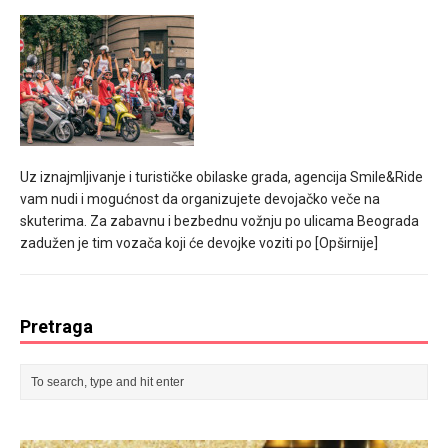
Uz iznajmljivanje i turističke obilaske grada, agencija Smile&Ride
vam nudi i mogućnost da organizujete devojačko veče na
skuterima. Za zabavnu i bezbednu vožnju po ulicama Beograda
zadužen je tim vozača koji će devojke voziti po
[Opširnije]
Pretraga