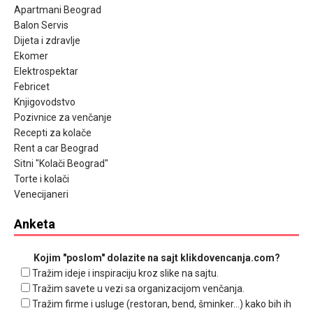
Apartmani Beograd
Balon Servis
Dijeta i zdravlje
Ekomer
Elektrospektar
Febricet
Knjigovodstvo
Pozivnice za venčanje
Recepti za kolače
Rent a car Beograd
Sitni "Kolači Beograd"
Torte i kolači
Venecijaneri
Anketa
Kojim "poslom" dolazite na sajt klikdovencanja.com?
Tražim ideje i inspiraciju kroz slike na sajtu.
Tražim savete u vezi sa organizacijom venčanja.
Tražim firme i usluge (restoran, bend, šminker...) kako bih ih