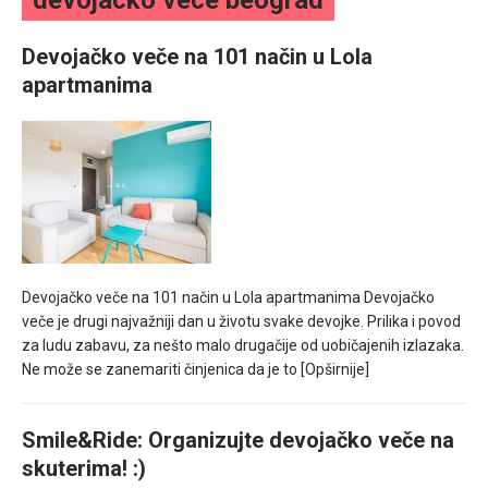
devojacko vece beograd
mesec još lepšim
Devojačko veče na 101 način u Lola
Poklon koji će vaša druga polovina zauvek pamtiti
apartmanima
Devojačko veče na 101 način u Lola apartmanima Devojačko
veče je drugi najvažniji dan u životu svake devojke. Prilika i povod
za ludu zabavu, za nešto malo drugačije od uobičajenih izlazaka.
Ne može se zanemariti činjenica da je to
[Opširnije]
Smile&Ride: Organizujte devojačko veče na
skuterima! :)