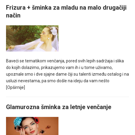
Frizura + šminka za mladu na malo drugačiji
način
Baveći se tematikom venčanja, pored svih lepih sadržaja i slika
do kojih dolazimo, prikazujemo vam ih i u tome uživamo,
upoznale smo i dve sjajne dame čiji su talenti između ostalog i na
usluzi nevestama, pa smo došle na ideju da vam nešto
[Opširnije]
Glamurozna šminka za letnje venčanje