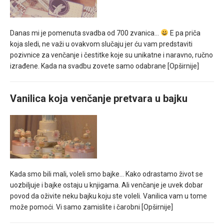
Danas mi je pomenuta svadba od 700 zvanica…
E pa priča
koja sledi, ne važi u ovakvom slučaju jer ću vam predstaviti
pozivnice za venčanje i čestitke koje su unikatne i naravno, ručno
izrađene. Kada na svadbu zovete samo odabrane
[Opširnije]
Vanilica koja venčanje pretvara u bajku
Kada smo bili mali, voleli smo bajke… Kako odrastamo život se
uozbiljuje i bajke ostaju u knjigama. Ali venčanje je uvek dobar
povod da oživite neku bajku koju ste voleli. Vanilica vam u tome
može pomoći. Vi samo zamislite i čarobni
[Opširnije]