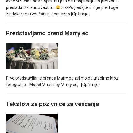
ovde vizuelno da se opskrbi i posle tu inspiraciju da pretvori u
preslatku šarenu svadbu…
>>>Pogledajte druge predloge
za dekoraciju venčanja i obavezno
[Opširnije]
Predstavljamo brend Marry ed
Prvo predstavljanje brenda Marry ed želimo da uradimo kroz
fotografije… Model Masha by Marry ed,
[Opširnije]
Tekstovi za pozivnice za venčanje