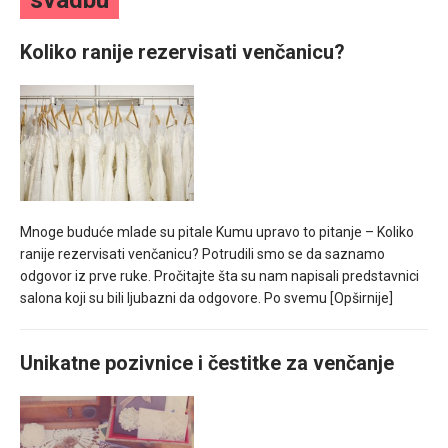
svadbu
mesec još lepšim
Koliko ranije rezervisati venčanicu?
Poklon koji će vaša druga polovina zauvek pamtiti
Mnoge buduće mlade su pitale Kumu upravo to pitanje – Koliko
ranije rezervisati venčanicu? Potrudili smo se da saznamo
odgovor iz prve ruke. Pročitajte šta su nam napisali predstavnici
salona koji su bili ljubazni da odgovore. Po svemu
[Opširnije]
Unikatne pozivnice i čestitke za venčanje