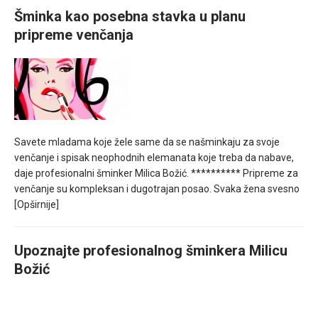
Šminka kao posebna stavka u planu
pripreme venčanja
Savete mladama koje žele same da se našminkaju za svoje
venčanje i spisak neophodnih elemanata koje treba da nabave,
daje profesionalni šminker Milica Božić. ********** Pripreme za
venčanje su kompleksan i dugotrajan posao. Svaka žena svesno
[Opširnije]
Upoznajte profesionalnog šminkera Milicu
Božić