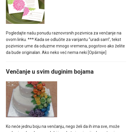
Pogledajte našu ponudu raznovrsnih pozivnica za venčanje na
ovom linku. *** Kada se odlučite za varijantu “uradi sam”, tekst
pozivnice ume da oduzme mnogo vremena, pogotovo ako želite
da bude originalan. Ako neko već nema neki
[Opširnije]
Venčanje u svim duginim bojama
Ko neće jednu boju na venčanju, nego želi da ih ima sve, može