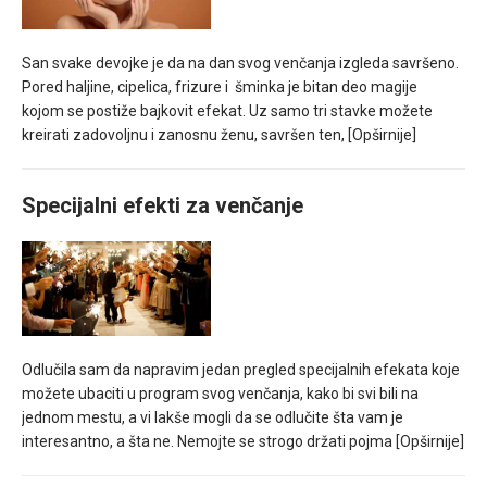
San svake devojke je da na dan svog venčanja izgleda savršeno.
Pored haljine, cipelica, frizure i šminka je bitan deo magije
kojom se postiže bajkovit efekat. Uz samo tri stavke možete
kreirati zadovoljnu i zanosnu ženu, savršen ten,
[Opširnije]
Specijalni efekti za venčanje
Odlučila sam da napravim jedan pregled specijalnih efekata koje
možete ubaciti u program svog venčanja, kako bi svi bili na
jednom mestu, a vi lakše mogli da se odlučite šta vam je
interesantno, a šta ne. Nemojte se strogo držati pojma
[Opširnije]