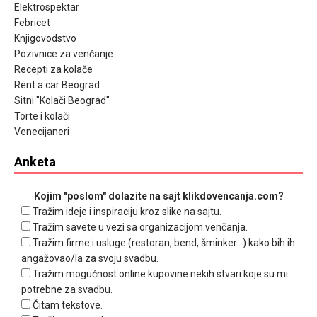
Elektrospektar
Febricet
Knjigovodstvo
Pozivnice za venčanje
Recepti za kolače
Rent a car Beograd
Sitni "Kolači Beograd"
Torte i kolači
Venecijaneri
Anketa
Kojim "poslom" dolazite na sajt klikdovencanja.com?
Tražim ideje i inspiraciju kroz slike na sajtu.
Tražim savete u vezi sa organizacijom venčanja.
Tražim firme i usluge (restoran, bend, šminker...) kako bih ih
angažovao/la za svoju svadbu.
Tražim mogućnost online kupovine nekih stvari koje su mi
potrebne za svadbu.
Čitam tekstove.