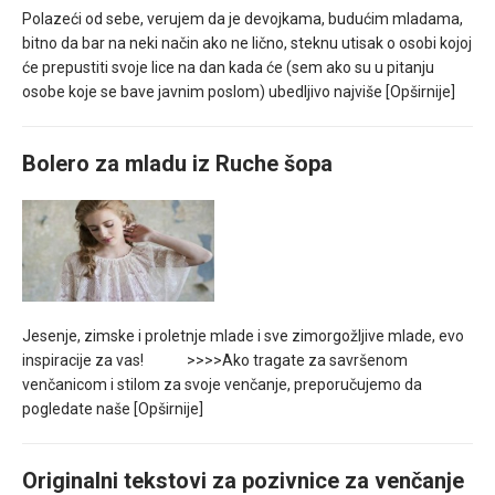
Polazeći od sebe, verujem da je devojkama, budućim mladama,
bitno da bar na neki način ako ne lično, steknu utisak o osobi kojoj
će prepustiti svoje lice na dan kada će (sem ako su u pitanju
osobe koje se bave javnim poslom) ubedljivo najviše
[Opširnije]
Bolero za mladu iz Ruche šopa
Jesenje, zimske i proletnje mlade i sve zimorgožljive mlade, evo
inspiracije za vas! >>>>Ako tragate za savršenom
venčanicom i stilom za svoje venčanje, preporučujemo da
pogledate naše
[Opširnije]
Originalni tekstovi za pozivnice za venčanje