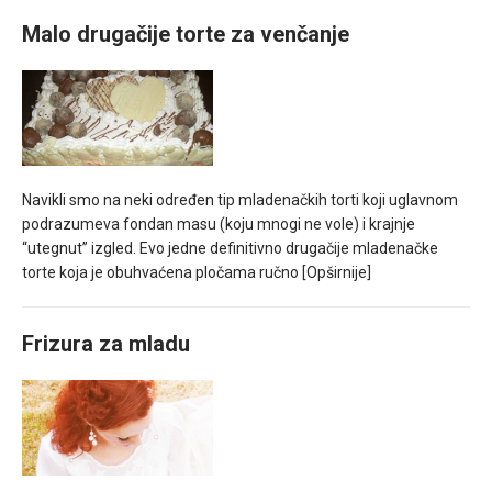
Malo drugačije torte za venčanje
Navikli smo na neki određen tip mladenačkih torti koji uglavnom
podrazumeva fondan masu (koju mnogi ne vole) i krajnje
“utegnut” izgled. Evo jedne definitivno drugačije mladenačke
torte koja je obuhvaćena pločama ručno
[Opširnije]
Frizura za mladu