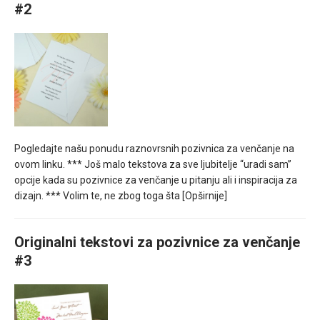
#2
Pogledajte našu ponudu raznovrsnih pozivnica za venčanje na
ovom linku. *** Još malo tekstova za sve ljubitelje “uradi sam”
opcije kada su pozivnice za venčanje u pitanju ali i inspiracija za
dizajn. *** Volim te, ne zbog toga šta
[Opširnije]
Originalni tekstovi za pozivnice za venčanje
#3