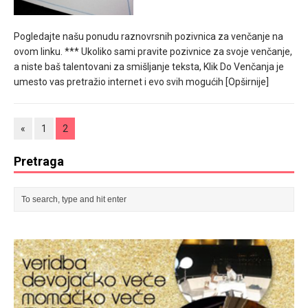
Pogledajte našu ponudu raznovrsnih pozivnica za venčanje na
ovom linku. *** Ukoliko sami pravite pozivnice za svoje venčanje,
a niste baš talentovani za smišljanje teksta, Klik Do Venčanja je
umesto vas pretražio internet i evo svih mogućih
[Opširnije]
«
1
2
Pretraga