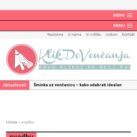
MENU
MENU
Naslovna
O nama
Vi o Kliku
Linkovi
Kontakt
Aktuelnosti
Šminka uz venčanicu – kako odabrati idealan
make up uz haljinu?
Kako odabrati savršenu frizuru za venčanje uz
pravilnu hidrataciju kose
Savršeni venčani pokloni za dom: Kako opremiti
Home
»
svadbu
gnezdo ljubavi
Kako mala iznenađenja mogu učiniti medeni