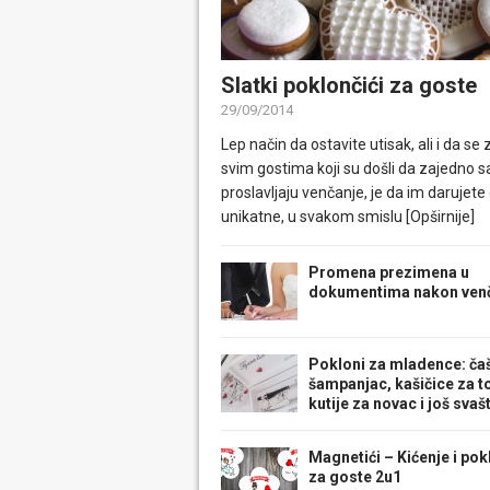
Slatki poklončići za goste
29/09/2014
Lep način da ostavite utisak, ali i da se 
svim gostima koji su došli da zajedno 
proslavljaju venčanje, je da im darujete
unikatne, u svakom smislu
[Opširnije]
Promena prezimena u
dokumentima nakon ven
Pokloni za mladence: ča
šampanjac, kašičice za to
kutije za novac i još svaš
Magnetići – Kićenje i pok
za goste 2u1