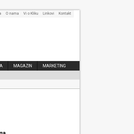
a
O nama
Vi o Kliku
Linkovi
Kontakt
A
MAGAZIN
MARKETING
 kose
aga