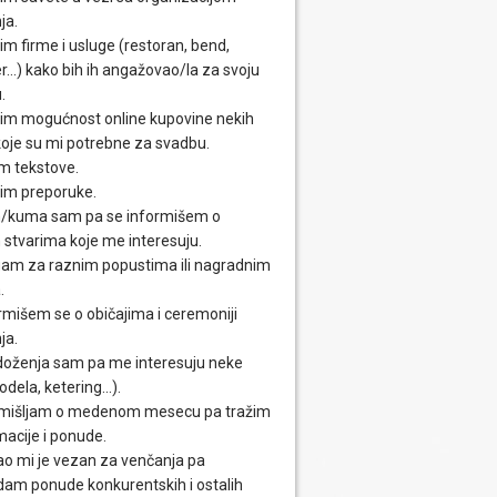
ja.
im firme i usluge (restoran, bend,
...) kako bih ih angažovao/la za svoju
.
im mogućnost online kupovine nekih
 koje su mi potrebne za svadbu.
m tekstove.
im preporuke.
/kuma sam pa se informišem o
 stvarima koje me interesuju.
am za raznim popustima ili nagradnim
.
rmišem se o običajima i ceremoniji
ja.
oženja sam pa me interesuju neke
odela, ketering...).
mišljam o medenom mesecu pa tražim
macije i ponude.
o mi je vezan za venčanja pa
dam ponude konkurentskih i ostalih