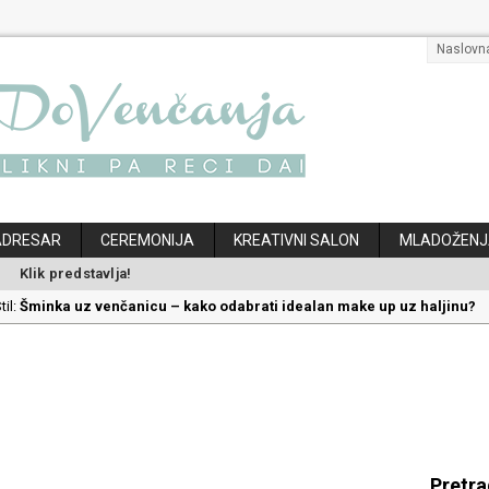
Naslovn
ADRESAR
CEREMONIJA
KREATIVNI SALON
MLADOŽENJ
Klik predstavlja!
til:
Šminka uz venčanicu – kako odabrati idealan make up uz haljinu?
til:
Kako odabrati savršenu frizuru za venčanje uz pravilnu hidrataciju
:
Savršeni venčani pokloni za dom: Kako opremiti gnezdo ljubavi
ec:
Kako mala iznenađenja mogu učiniti medeni mesec još lepšim
klon koji će vaša druga polovina zauvek pamtiti
Pretr