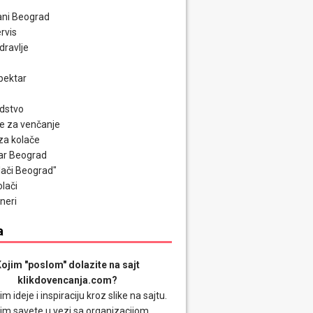
ni Beograd
rvis
zdravlje
pektar
odstvo
e za venčanje
za kolače
ar Beograd
olači Beograd"
olači
neri
a
ojim "poslom" dolazite na sajt
klikdovencanja.com?
im ideje i inspiraciju kroz slike na sajtu.
im savete u vezi sa organizacijom