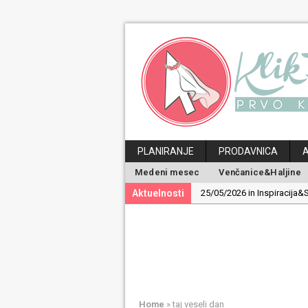
PLANIRANJE
PRODAVNICA
Medeni mesec
Venčanice&Haljine
Aktuelnosti
25/05/2026 in Inspiracija&S
19/05/2026 in Inspiracija&S
30/04/2026 in Ideje&Saveti
24/04/2026 in Medeni mes
29/06/2026 in Magazin:
Po
Home
»
taj veseli dan