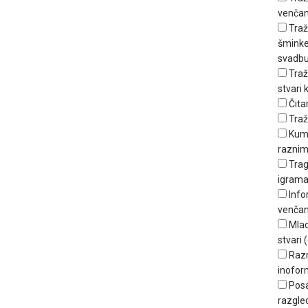
venčan
Traž
šminker
svadbu
Traž
stvari
Čita
Traž
Kum
raznim
Trag
igrama
Info
venčan
Mlad
stvari (
Raz
inofor
Posa
razgle