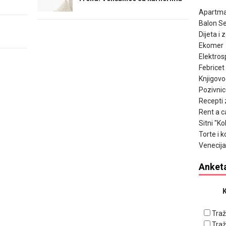
Apartma
Balon Se
Dijeta i 
Ekomer
Elektros
Febricet
Knjigov
Pozivnic
Recepti 
Rent a c
Sitni "K
Torte i k
Venecija
Anket
K
Traž
Traž