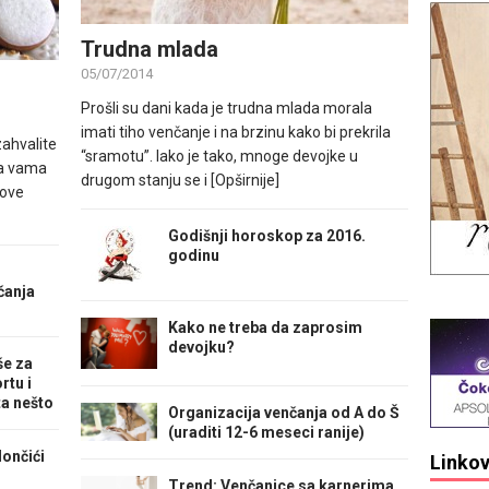
Trudna mlada
05/07/2014
Prošli su dani kada je trudna mlada morala
imati tiho venčanje i na brzinu kako bi prekrila
zahvalite
“sramotu”. Iako je tako, mnoge devojke u
sa vama
drugom stanju se i
[Opširnije]
 ove
Godišnji horoskop za 2016.
godinu
čanja
Kako ne treba da zaprosim
devojku?
še za
rtu i
ta nešto
Organizacija venčanja od A do Š
(uraditi 12-6 meseci ranije)
lončići
Linkov
Trend: Venčanice sa karnerima