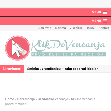
MENU
MENU
Naslovna
O nama
Vi o Kliku
Linkovi
Kontakt
Aktuelnosti
Šminka uz venčanicu – kako odabrati idealan
make up uz haljinu?
Kako odabrati savršenu frizuru za venčanje uz
pravilnu hidrataciju kose
Savršeni venčani pokloni za dom: Kako opremiti
Home
»
Ceremonija
»
Građansko venčanje
»
Klik Do Venčanja u
gnezdo ljubavi
poseti matičaru
Kako mala iznenađenja mogu učiniti medeni