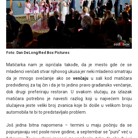
Foto: Dan DeLong/Red Box Pictures
Matičarka nam je ispričala takođe, da je mesto gde će se
mladenci venčati stvar njihovog ukusa jer neki mladenci smatraju
da je mnogo svečanije ako se
venčaju
u sali kod matičara
predviđenoj za taj čin i da je to jedino pravo građansko venčanje,
dok drugi preferiraju restoran. U svakom slučaju, za izlazak
matičara potrebno je navesti razlog koji u najvećem broju
slučajeva jeste veliki broj zvanica koje bi došle u velikom broju
automobila te bi to predstavljalo problem.
Još jedna bitna napomena – termini u maju počinju da se
popunjavaju već posle nove godine, a septembar se “puni” već u