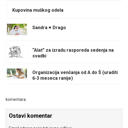
Kupovina muškog odela
Sandra ♥ Drago
“Alat” za izradu rasporeda sedenja na
svadbi
Organizacija venčanja od A do Š (uraditi
6-3 meseca ranije)
komentara
Ostavi komentar