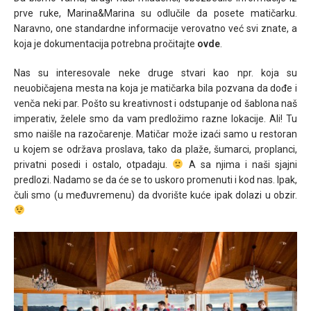
prve ruke, Marina&Marina su odlučile da posete matičarku.
Naravno, one standardne informacije verovatno već svi znate, a
koja je dokumentacija potrebna pročitajte
ovde
.
Nas su interesovale neke druge stvari kao npr. koja su
neuobičajena mesta na koja je matičarka bila pozvana da dođe i
venča neki par. Pošto su kreativnost i odstupanje od šablona naš
imperativ, želele smo da vam predložimo razne lokacije. Ali! Tu
smo naišle na razočarenje. Matičar može izaći samo u restoran
u kojem se održava proslava, tako da plaže, šumarci, proplanci,
privatni posedi i ostalo, otpadaju.
A sa njima i naši sjajni
predlozi. Nadamo se da će se to uskoro promenuti i kod nas. Ipak,
čuli smo (u međuvremenu) da dvorište kuće ipak dolazi u obzir.