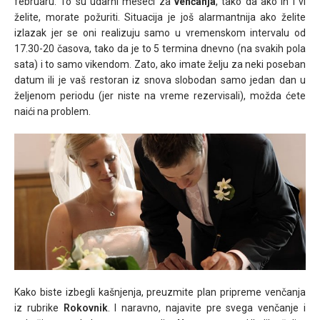
februaru. To su udarni meseci za
venčanja
, tako da ako ih i vi
želite, morate požuriti. Situacija je još alarmantnija ako želite
izlazak jer se oni realizuju samo u vremenskom intervalu od
17.30-20 časova, tako da je to 5 termina dnevno (na svakih pola
sata) i to samo vikendom. Zato, ako imate želju za neki poseban
datum ili je vaš restoran iz snova slobodan samo jedan dan u
željenom periodu (jer niste na vreme rezervisali), možda ćete
naići na problem.
Kako biste izbegli kašnjenja, preuzmite plan pripreme venčanja
iz rubrike
Rokovnik
. I naravno, najavite pre svega venčanje i