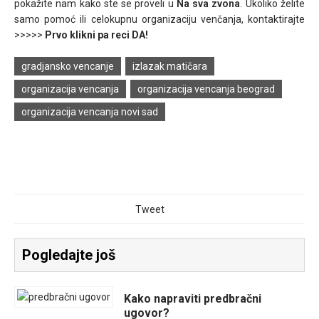
pokažite nam kako ste se proveli u
Na sva zvona
. Ukoliko želite
samo pomoć ili celokupnu organizaciju venčanja, kontaktirajte
>>>>>
Prvo klikni pa reci DA!
gradjansko vencanje
izlazak matičara
organizacija vencanja
organizacija vencanja beograd
organizacija vencanja novi sad
Tweet
Pogledajte još
Kako napraviti predbračni
ugovor?