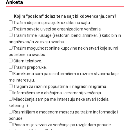
Anketa
Kojim "poslom" dolazite na sajt klikdovencanja.com?
Tražim ideje i inspiraciju kroz slike na sajtu.
Tražim savete u vezi sa organizacijom venčanja.
Tražim firme i usluge (restoran, bend, šminker...) kako bih ih
angažovao/la za svoju svadbu.
Tražim mogućnost online kupovine nekih stvari koje su mi
potrebne za svadbu.
Čitam tekstove.
Tražim preporuke.
Kum/kuma sam pa se informišem o raznim stvarima koje
me interesuju.
Tragam za raznim popustima ili nagradnim igrama.
Informišem se o običajima i ceremoniji venčanja.
Mladoženja sam pa me interesuju neke stvari (odela,
ketering...).
Razmišljam o medenom mesecu pa tražim inoformacije i
ponude.
Posao mi je vezan za venčanja pa razgledam ponude