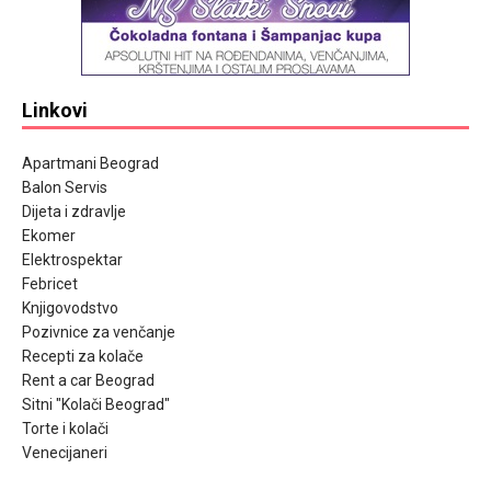
Linkovi
Apartmani Beograd
Balon Servis
Dijeta i zdravlje
Ekomer
Elektrospektar
Febricet
Knjigovodstvo
Pozivnice za venčanje
Recepti za kolače
Rent a car Beograd
Sitni "Kolači Beograd"
Torte i kolači
Venecijaneri