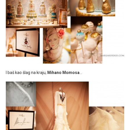
I baš kao šlag na kraju,
Mihano Momosa
…