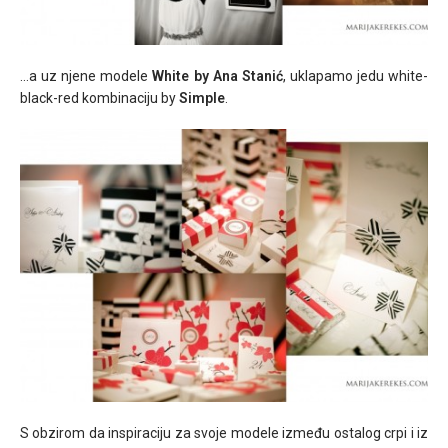
…a uz njene modele
White by Ana Stanić
, uklapamo jedu white-
black-red kombinaciju by
Simple
.
S obzirom da inspiraciju za svoje modele između ostalog crpi i iz