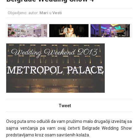
Šminka uz venčanicu – kako odabrati idealan
Objavljeno: autor:
Mari
u
Vesti
make up uz haljinu?
Tweet
Ovog puta smo odlučili da vam pružimo malo drugačiji izveštaj sa
sajma venčanja pa vam ovaj četvrti Belgrade Wedding Show
predstavljamo kroz osam savršenih kolaža.