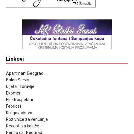
Linkovi
Apartmani Beograd
Balon Servis
Dijeta i zdravlje
Ekomer
Elektrospektar
Febricet
Knjigovodstvo
Pozivnice za venčanje
Recepti za kolače
Rent a car Beograd