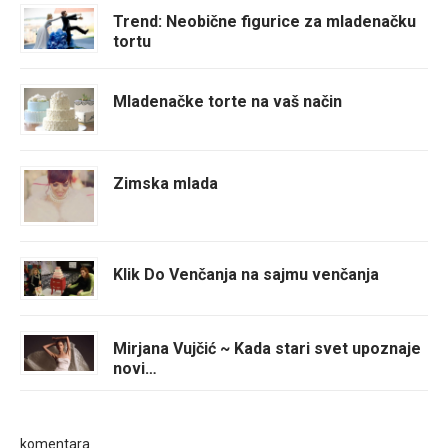
Trend: Neobične figurice za mladenačku
tortu
Mladenačke torte na vaš način
Zimska mlada
Klik Do Venčanja na sajmu venčanja
Mirjana Vujčić ~ Kada stari svet upoznaje
novi…
komentara