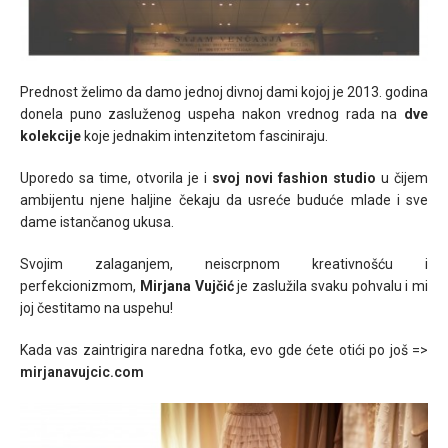
Prednost želimo da damo jednoj divnoj dami kojoj je 2013. godina
donela puno zasluženog uspeha nakon vrednog rada na
dve
kolekcije
koje jednakim intenzitetom fasciniraju.
Uporedo sa time, otvorila je i
svoj novi fashion studio
u čijem
ambijentu njene haljine čekaju da usreće buduće mlade i sve
dame istančanog ukusa.
Svojim zalaganjem, neiscrpnom kreativnošću i
perfekcionizmom,
Mirjana Vujčić
je zaslužila svaku pohvalu i mi
joj čestitamo na uspehu!
Kada vas zaintrigira naredna fotka, evo gde ćete otići po još =>
mirjanavujcic.com