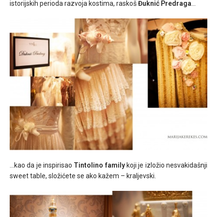
istorijskih perioda razvoja kostima, raskoš
Đuknić Predraga
…
…kao da je inspirisao
Tintolino family
koji je izložio nesvakidašnji
sweet table, složićete se ako kažem – kraljevski.