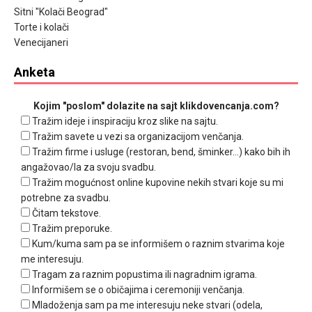
Sitni "Kolači Beograd"
Torte i kolači
Venecijaneri
Anketa
Kojim "poslom" dolazite na sajt klikdovencanja.com?
Tražim ideje i inspiraciju kroz slike na sajtu.
Tražim savete u vezi sa organizacijom venčanja.
Tražim firme i usluge (restoran, bend, šminker...) kako bih ih
angažovao/la za svoju svadbu.
Tražim mogućnost online kupovine nekih stvari koje su mi
potrebne za svadbu.
Čitam tekstove.
Tražim preporuke.
Kum/kuma sam pa se informišem o raznim stvarima koje
me interesuju.
Tragam za raznim popustima ili nagradnim igrama.
Informišem se o običajima i ceremoniji venčanja.
Mladoženja sam pa me interesuju neke stvari (odela,