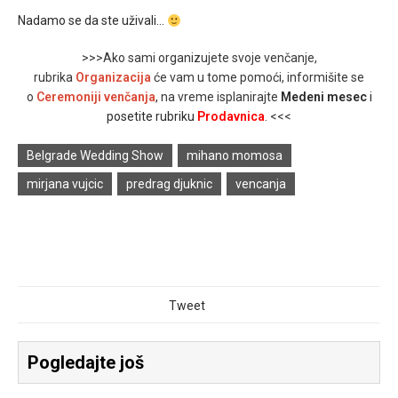
Nadamo se da ste uživali…
>>>Ako sami organizujete svoje venčanje,
rubrika
Organizacija
će vam u tome pomoći, informišite se
o
Ceremoniji venčanja
,
na vreme isplanirajte
Medeni mesec
i
posetite rubriku
Prodavnica
. <<<
Belgrade Wedding Show
mihano momosa
mirjana vujcic
predrag djuknic
vencanja
Tweet
Pogledajte još