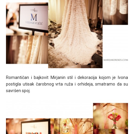
Romantičan i bajkovit Mirjanin stil i dekoracija kojom je Ivona
postigla utisak čarobnog vrta ruža i orhideja, smatramo da su
savršen spoj.