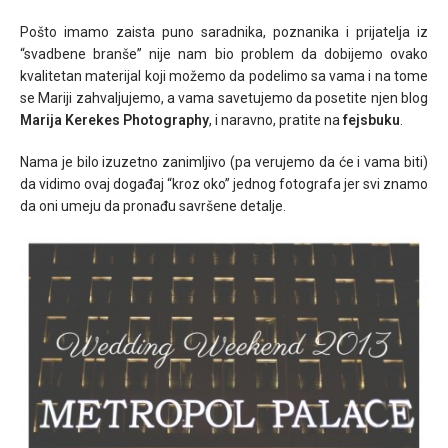
Pošto imamo zaista puno saradnika, poznanika i prijatelja iz
“svadbene branše” nije nam bio problem da dobijemo ovako
kvalitetan materijal koji možemo da podelimo sa vama i na tome
se Mariji zahvaljujemo, a vama savetujemo da posetite njen blog
Marija Kerekes Photography
, i naravno, pratite na
fejsbuku
.
Nama je bilo izuzetno zanimljivo (pa verujemo da će i vama biti)
da vidimo ovaj događaj “kroz oko” jednog fotografa jer svi znamo
da oni umeju da pronađu savršene detalje.