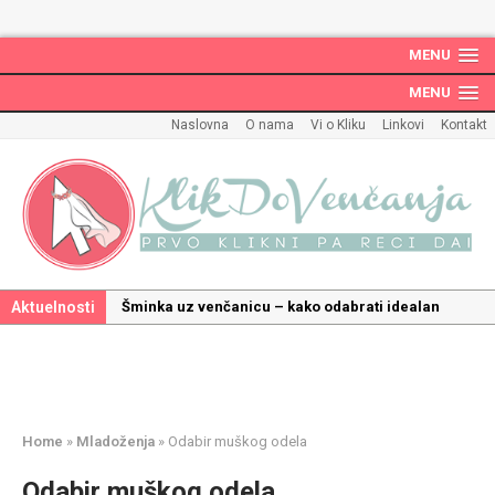
MENU
MENU
Naslovna
O nama
Vi o Kliku
Linkovi
Kontakt
Aktuelnosti
Kako odabrati savršenu frizuru za venčanje uz
pravilnu hidrataciju kose
Savršeni venčani pokloni za dom: Kako opremiti
gnezdo ljubavi
Kako mala iznenađenja mogu učiniti medeni
Home
»
Mladoženja
»
Odabir muškog odela
mesec još lepšim
Odabir muškog odela
Poklon koji će vaša druga polovina zauvek pamtiti