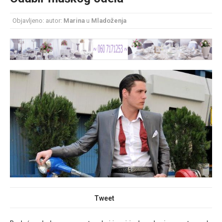
Šminka uz venčanicu – kako odabrati idealan
Objavljeno: autor:
Marina
u
Mladoženja
make up uz haljinu?
Tweet