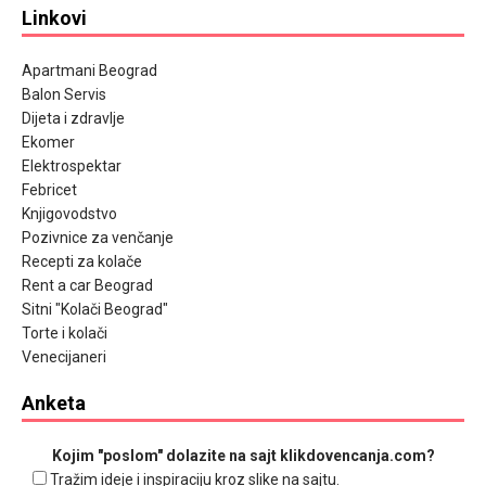
Linkovi
Apartmani Beograd
Balon Servis
Dijeta i zdravlje
Ekomer
Elektrospektar
Febricet
Knjigovodstvo
Pozivnice za venčanje
Recepti za kolače
Rent a car Beograd
Sitni "Kolači Beograd"
Torte i kolači
Venecijaneri
Anketa
Kojim "poslom" dolazite na sajt klikdovencanja.com?
Tražim ideje i inspiraciju kroz slike na sajtu.