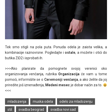
Tek smo stigli na pola puta. Ponuda odela je zaista velika, a
kombinacije raznovrsne. Pogledajte i
ostale
, a možete i otići do
butika ZiD2 i isprobati ih.
>>>Ako planirate da pomognete svojoj verenici oko
organizovanja venčanja, rubrika
Organizacija
će vam u tome
pomoći, informišite se o
Ceremoniji venčanja
, a ako želite da joj
priredite još iznenađenja,
Medeni mesec
je dobar način za to.
<<<
mladozenja
muska odela
odelo za mladozenju
stil
svadba beograd
svadba novi sad