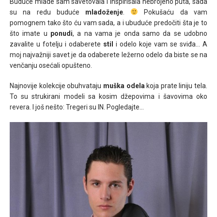
Buduće mlade sam savetovala i inspirisala nebrojeno puta, sada
su na redu buduće
mladoženje
.
Pokušaću da vam
pomognem tako što ću vam sada, a i ubuduće predočiti šta je to
što imate u
ponudi
, a na vama je onda samo da se udobno
zavalite u fotelju i odaberete
stil
i odelo koje vam se sviđa… A
moj najvažniji savet je da odaberete ležerno odelo da biste se na
venčanju osećali opušteno.
Najnovije kolekcije obuhvataju
muška odela
koja prate liniju tela.
To su strukirani modeli sa kosim džepovima i šavovima oko
revera. I još nešto: Tregeri su IN. Pogledajte…