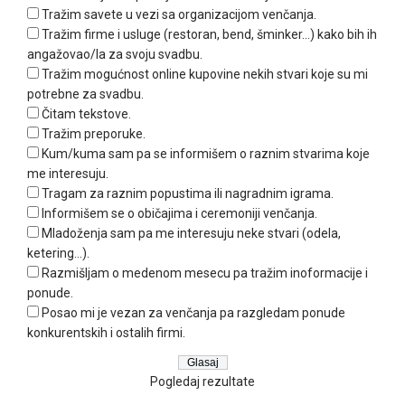
Tražim savete u vezi sa organizacijom venčanja.
Tražim firme i usluge (restoran, bend, šminker...) kako bih ih
angažovao/la za svoju svadbu.
Tražim mogućnost online kupovine nekih stvari koje su mi
potrebne za svadbu.
Čitam tekstove.
Tražim preporuke.
Kum/kuma sam pa se informišem o raznim stvarima koje
me interesuju.
Tragam za raznim popustima ili nagradnim igrama.
Informišem se o običajima i ceremoniji venčanja.
Mladoženja sam pa me interesuju neke stvari (odela,
ketering...).
Razmišljam o medenom mesecu pa tražim inoformacije i
ponude.
Posao mi je vezan za venčanja pa razgledam ponude
konkurentskih i ostalih firmi.
Pogledaj rezultate