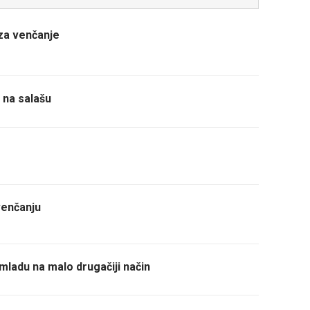
za venčanje
 na salašu
venčanju
mladu na malo drugačiji način