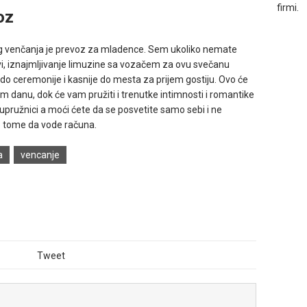
firmi.
oz
g venčanja je prevoz za mladence. Sem ukoliko nemate
i,
iznajmljivanje limuzine sa vozačem
za ovu svečanu
ti do ceremonije i kasnije do mesta za prijem gostiju. Ovo će
m danu, dok će vam pružiti i trenutke intimnosti i romantike
pružnici a moći ćete da se posvetite samo sebi i ne
i o tome da vode računa.
a
vencanje
Tweet