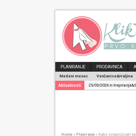
PLANIRANJE
PRODAVNICA
Medeni mesec
Venčanice&Haljine
Aktuelnosti
25/05/2026 in Inspiracija&S
19/05/2026 in Inspiracija&S
30/04/2026 in Ideje&Saveti
24/04/2026 in Medeni mes
29/06/2026 in Magazin:
Po
Home
»
Planiranje
»
Kako organizovati sav