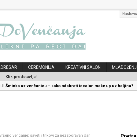
Naslovn
ADRESAR
CEREMONIJA
KREATIVNI SALON
MLADOŽENJ
Klik predstavlja!
til:
Šminka uz venčanicu – kako odabrati idealan make up uz haljinu?
til:
Kako odabrati savršenu frizuru za venčanje uz pravilnu hidrataciju
:
Savršeni venčani pokloni za dom: Kako opremiti gnezdo ljubavi
ec:
Kako mala iznenađenja mogu učiniti medeni mesec još lepšim
klon koji će vaša druga polovina zauvek pamtiti
Pretr
ršeno venčanje: saveti i trikovi za nezaboravan dan