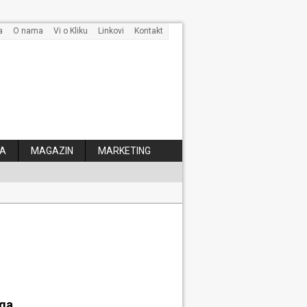
a
O nama
Vi o Kliku
Linkovi
Kontakt
A
MAGAZIN
MARKETING
 kose
aga