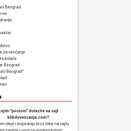
ni Beograd
rvis
zdravlje
pektar
odstvo
e za venčanje
za kolače
ar Beograd
olači Beograd"
olači
neri
a
ojim "poslom" dolazite na sajt
klikdovencanja.com?
im ideje i inspiraciju kroz slike na sajtu.
im savete u vezi sa organizacijom