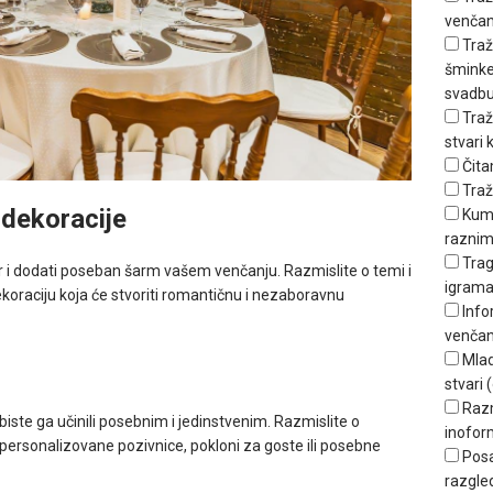
venčan
Traž
šminker
svadbu
Traž
stvari
Čita
Traž
 dekoracije
Kum
raznim
Trag
 i dodati poseban šarm vašem venčanju. Razmislite o temi i
igrama
 dekoraciju koja će stvoriti romantičnu i nezaboravnu
Info
venčan
Mlad
n
stvari (
Raz
biste ga učinili posebnim i jedinstvenim. Razmislite o
inofor
personalizovane pozivnice, pokloni za goste ili posebne
Posa
razgle