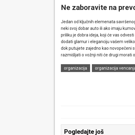
Ne zaboravite na prev
Jedan od ključnih elemenata savršeno
neki svoj dobar auto ili ako imaju kumov
priliku je dobra ideja, koji će vas odves
dodati glamur i eleganciju vašem veliko
dok putujete zajedno kao novopečeni su
razmišljati o vožnji niti će drugi morat
organizacija
organizacija vencanj
Pogledajte još