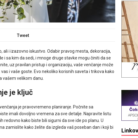
Tweet
, ali i izazovno iskustvo. Odabir pravog mesta, dekoracija,
gde i sa kim da sedi, i mnoge druge stavke mogu činiti da se
rinite, uz pravilan pristup i organizaciju, vaše venčanje može
vas i vaše goste. Evo nekoliko korisnih saveta i trikova kako
 na vašem velikom danu.
e je ključ
 venčanja je pravovremeno planiranje. Počnite sa
iste imali dovoljno vremena za sve detalje. Napravite listu
 ih redovno kako biste bili sigurni da sve ide po planu. U
 zamislite kako želite da izgleda vaš poseban dan i koji bi
Linkov