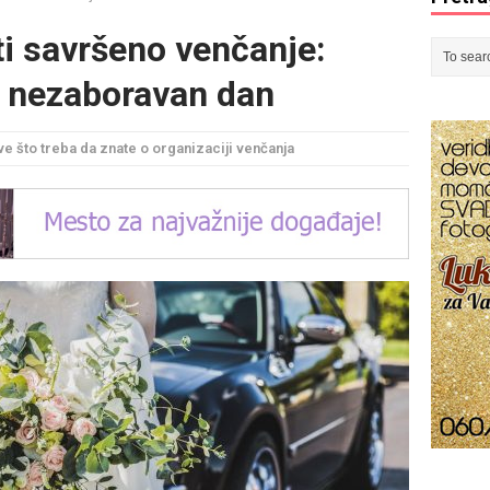
i savršeno venčanje:
za nezaboravan dan
ve što treba da znate o organizaciji venčanja