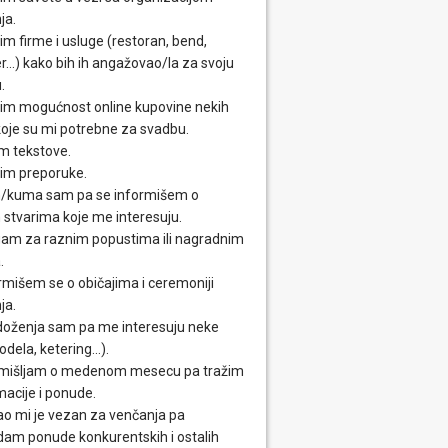
ja.
im firme i usluge (restoran, bend,
...) kako bih ih angažovao/la za svoju
.
im mogućnost online kupovine nekih
 koje su mi potrebne za svadbu.
m tekstove.
im preporuke.
/kuma sam pa se informišem o
 stvarima koje me interesuju.
am za raznim popustima ili nagradnim
.
rmišem se o običajima i ceremoniji
ja.
oženja sam pa me interesuju neke
odela, ketering...).
mišljam o medenom mesecu pa tražim
macije i ponude.
o mi je vezan za venčanja pa
dam ponude konkurentskih i ostalih