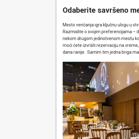
Odaberite savršeno m
Mesto venčanja igra ključnu ulogu u st
Razmislite o svojim preferencijama – da 
nekom drugom jedinstvenom mestu koje o
moći ćete izvršiti rezervaciju na vrem
dana ranije. Samim tim jedna briga ma