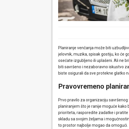
Planiranje venčanja može biti uzbudljivo
jelovnik, muzika, spisak gostiju, ko će 
osećate izgubljeno ili uplašeni. Ali ne b
biti savršeno i nezaboravno iskustvo za 
biste osigurali da sve protekne glatko
Pravovremeno planiranj
Prvo pravilo za organizaciju savršenog
planiranjem što je ranije moguće kako b
prioriteta, rasporedite zadatke i pratite
skladu sa svojim željama i mogućnostima
to prostor najbolje mogao da omogući.