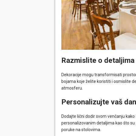
Razmislite o detaljima
Dekoracije mogu transformisati prostor
bojama koje želite koristiti i osmislite
atmosferu.
Personalizujte vaš da
Dodajte lični dodir svom venčanju kako 
personalizovanim detaljima kao što su 
poruke na stolovima.