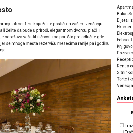
Apartma
esto
Balon Se
Dijeta i 
varanju atmosfere koju želite postići na vašem venčanju.
Ekomer
li želite da bude u prirodi, elegantnom dvorcu, plaži ili
Elektros
dražava vaš stil i ličnost kao par. Što pre odlučite gde
Febricet
e, jer se mnoga mesta rezervišu mesecima ranije pa i godinu
Knjigov
nje.
Pozivnic
Recepti 
Rent a c
Sitni "K
Torte i k
Venecija
Anket
K
Traž
Traž