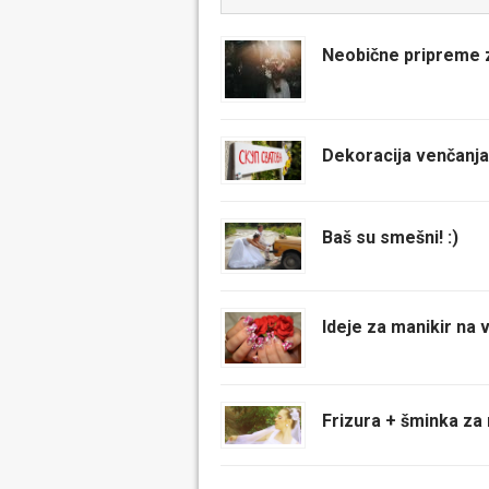
Neobične pripreme 
Dekoracija venčanja
Baš su smešni! :)
Ideje za manikir na 
Frizura + šminka za 