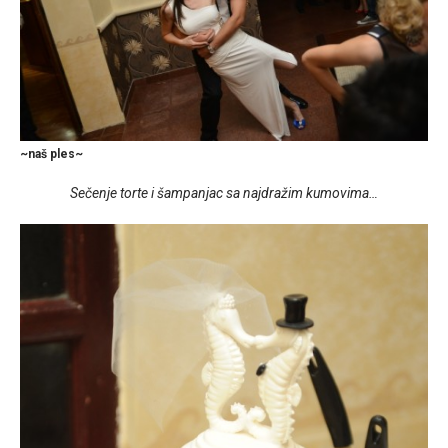
~naš ples~
Sečenje torte i
šampanjac sa najdražim kumovima…