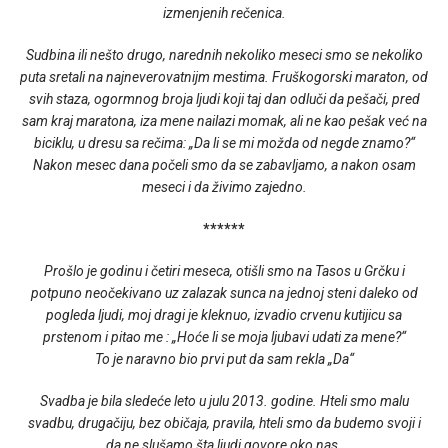
izmenjenih rečenica.
Sudbina ili nešto drugo, narednih nekoliko meseci smo se nekoliko
puta sretali na najneverovatnijm mestima. Fruškogorski maraton, od
svih staza, ogormnog broja ljudi koji taj dan odluči da pešači, pred
sam kraj maratona, iza mene nailazi momak, ali ne kao pešak već na
biciklu, u dresu sa rečima: „Da li se mi možda od negde znamo?“
Nakon mesec dana počeli smo da se zabavljamo, a nakon osam
meseci i da živimo zajedno.
******
Prošlo je godinu i četiri meseca, otišli smo na Tasos u Grčku i
potpuno neočekivano uz zalazak sunca na jednoj steni daleko od
pogleda ljudi, moj dragi je kleknuo, izvadio crvenu kutijicu sa
prstenom i pitao me : „Hoće li se moja ljubavi udati za mene?“
To je naravno bio prvi put da sam rekla „Da“
Svadba je bila sledeće leto u julu 2013. godine. Hteli smo malu
svadbu, drugačiju, bez običaja, pravila, hteli smo da budemo svoji i
da ne slušamo šta ljudi govore oko nas.