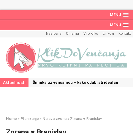
MENU
MENU
Naslovna
O nama
Vi o Kliku
Linkovi
Kontakt
Aktuelnosti
Kako odabrati savršenu frizuru za venčanje uz
pravilnu hidrataciju kose
Savršeni venčani pokloni za dom: Kako opremiti
gnezdo ljubavi
Kako mala iznenađenja mogu učiniti medeni
Home
»
Planiranje
»
Na sva zvona
»
Zorana ♥ Branislav
mesec još lepšim
Zorana ♥ Branislav
Poklon koji će vaša druga polovina zauvek pamtiti