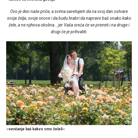
Ovo je deo naše priče, a svima savetujem da na svoj dan ostvare
svoje želje, svoje snove i da budu hrabri da naprave baš onako kako
žele, a ne njihova okolina….jer Vaša sreća će se preneti i na druge i
drugi će je prihvatiti.
~venčanje baš kakvo smo želeli~