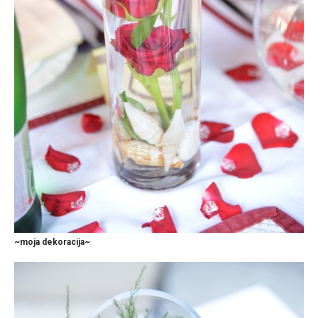
~moja dekoracija~