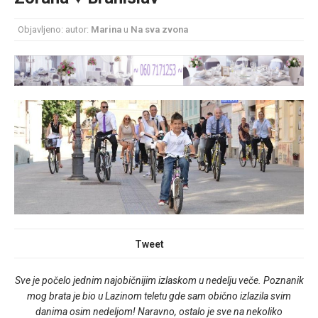
Šminka uz venčanicu – kako odabrati idealan
Objavljeno: autor:
Marina
u
Na sva zvona
make up uz haljinu?
Tweet
Sve je počelo jednim najobičnijim izlaskom u nedelju veče. Poznanik
mog brata je bio u Lazinom teletu gde sam obično izlazila svim
danima osim nedeljom! Naravno, ostalo je sve na nekoliko