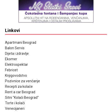
Linkovi
Apartmani Beograd
Balon Servis
Dijeta i zdravlje
Ekomer
Elektrospektar
Febricet
Knjigovodstvo
Pozivnice za venčanje
Recepti za kolače
Rent a car Beograd
Sitni "Kolači Beograd"
Torte i kolači
Venecijaneri