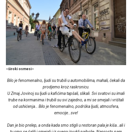
~široki osmesi~
Bilo je fenomenalno, ljudi su trubili u automobilima, mahali, čekali da
prodjemo kroz raskrsnicu.
U Zmaj Jovinoj su ljudi u kafićima tapšali, slikali. Svi svatovi su imali
trube na kormanima i trubili su svi zajedno, a mi se smejali i vrištali
od ushićenja… Bilo je fenomenalno, podrška ljudi, atmosfera,
emocije…sve!
Dan je bio prelep, a onda kada smo stigli u restoran pala je kiša…ali i
tu smo se šalili i smejali i iz svega izvukli najbolje. Naprosto nam