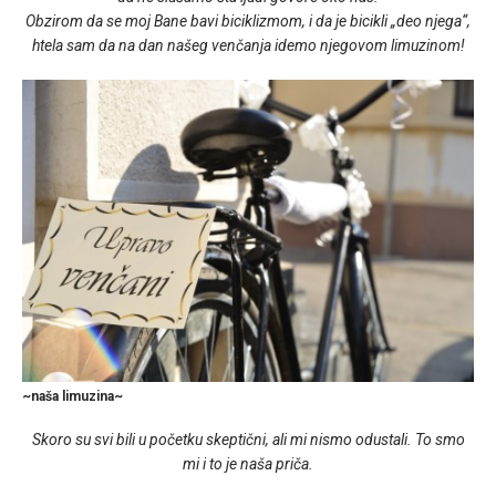
Obzirom da se moj Bane bavi biciklizmom, i da je bicikli „deo njega“,
htela sam da na dan našeg venčanja idemo njegovom limuzinom!
~naša limuzina~
Skoro su svi bili u početku skeptični, ali mi nismo odustali. To smo
mi i to je naša priča.