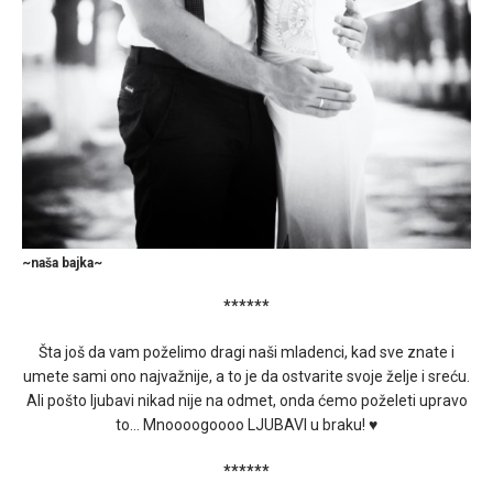
~naša bajka~
******
Šta još da vam poželimo dragi naši mladenci, kad sve znate i
umete sami ono najvažnije, a to je da ostvarite svoje želje i sreću.
Ali pošto ljubavi nikad nije na odmet, onda ćemo poželeti upravo
to… Mnoooogoooo LJUBAVI u braku! ♥
******