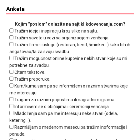
Anketa
Kojim "poslom" dolazite na sajt klikdovencanja.com?
Tražim ideje i inspiraciju kroz slike na sajtu.
Tražim savete u vezi sa organizacijom venčanja.
Tražim firme i usluge (restoran, bend, šminker...) kako bih ih
angažovao/la za svoju svadbu.
Tražim mogućnost online kupovine nekih stvari koje su mi
potrebne za svadbu.
Čitam tekstove.
Tražim preporuke.
Kum/kuma sam pa se informišem o raznim stvarima koje
me interesuju.
Tragam za raznim popustima ili nagradnim igrama.
Informišem se o običajima i ceremoniji venčanja.
Mladoženja sam pa me interesuju neke stvari (odela,
ketering...).
Razmišljam o medenom mesecu pa tražim inoformacije i
ponude.