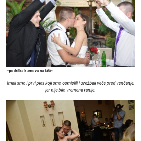
~podrška kumova na kiši~
Imali smo i prvi ples koji smo osmislili i uvežbali veče pred venčanje,
jer nije bilo vremena ranije.