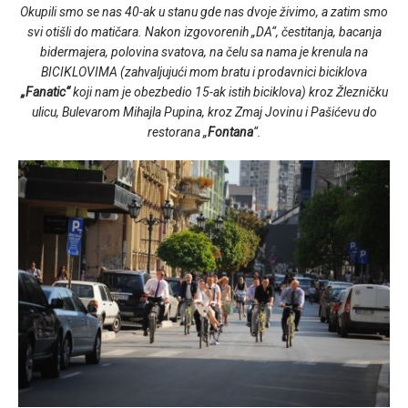
Okupili smo se nas 40-ak u stanu gde nas dvoje živimo, a zatim smo
svi otišli do matičara. Nakon izgovorenih „DA“, čestitanja, bacanja
bidermajera, polovina svatova, na čelu sa nama je krenula na
BICIKLOVIMA (zahvaljujući mom bratu i prodavnici biciklova
„Fanatic“
koji nam je obezbedio 15-ak istih biciklova) kroz Žlezničku
ulicu, Bulevarom Mihajla Pupina, kroz Zmaj Jovinu i Pašićevu do
restorana „
Fontana
“.