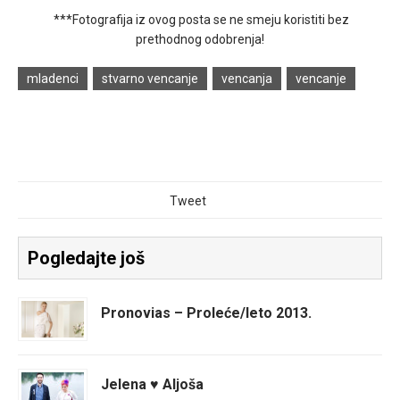
***Fotografija iz ovog posta se ne smeju koristiti bez
prethodnog odobrenja!
mladenci
stvarno vencanje
vencanja
vencanje
Tweet
Pogledajte još
Pronovias – Proleće/leto 2013.
Jelena ♥ Aljoša