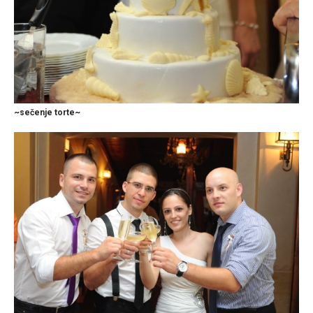
~sečenje torte~