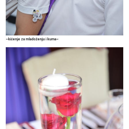
~kićenje za mladoženju i kuma~