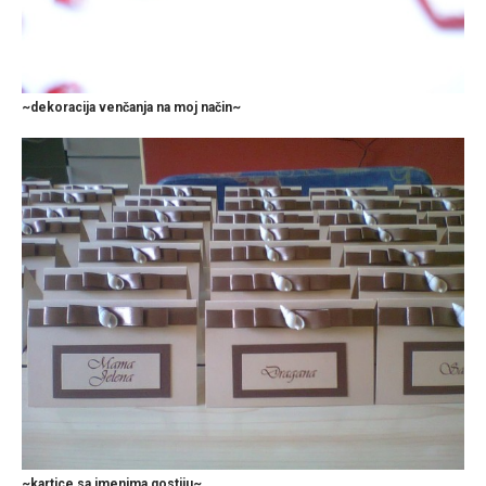
~dekoracija venčanja na moj način~
~kartice sa imenima gostiju~