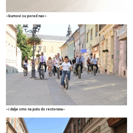
~kumovi su pored nas~
~i dalje smo na putu do restorana~