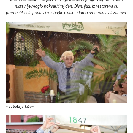
ništa nije moglo pokvariti taj dan. Divni ljudi iz restorana su
premestili celu postavku iz bašte u salu…i tamo smo nastavili zabavu.
~počela je kiša~