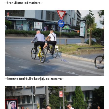
~krenuli smo od matičara~
~limenke Red-bull-a kotrljaju se za nama~