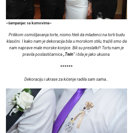
~šampanjac sa kumovima~
Prilikom osmišljavanja torte, nismo hteli da mladenci na torti budu
klasični. I kako nam je dekoracija bila u morskom stilu, tražili smo da
nam naprave male morske konjice. Bili su preslatki!! Tortu nam je
pravila poslastičarnica „
Twin
“ i bila je jako ukusna.
******
Dekoraciju i ukrase za kićenje radila sam sama…