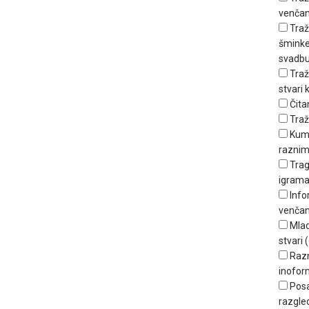
venčan
Traž
šminker
svadbu
Traž
stvari
Čita
Traž
Kum
raznim
Trag
igrama
Info
venčan
Mlad
stvari (
Raz
inofor
Posa
razgle