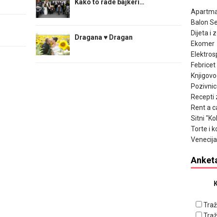
Kako to rade bajkeri…
Apartma
Balon Se
Dijeta i 
Dragana ♥ Dragan
Ekomer
Elektros
Febricet
Knjigov
Pozivnic
Recepti 
Rent a c
Sitni "K
Torte i k
Venecija
Anket
K
Traž
Traž