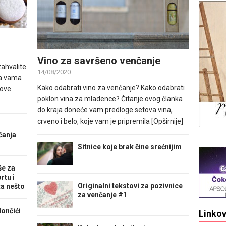
Vino za savršeno venčanje
zahvalite
14/08/2020
sa vama
Kako odabrati vino za venčanje? Kako odabrati
 ove
poklon vina za mladence? Čitanje ovog članka
do kraja doneće vam predloge setova vina,
crveno i belo, koje vam je pripremila
[Opširnije]
čanja
Sitnice koje brak čine srećnijim
še za
rtu i
Originalni tekstovi za pozivnice
ta nešto
za venčanje #1
lončići
Linkov