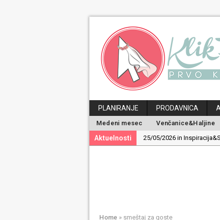
PLANIRANJE
PRODAVNICA
Medeni mesec
Venčanice&Haljine
Aktuelnosti
25/05/2026 in Inspiracija&S
19/05/2026 in Inspiracija&S
30/04/2026 in Ideje&Saveti
24/04/2026 in Medeni mes
29/06/2026 in Magazin:
Po
Home
»
smeštaj za goste