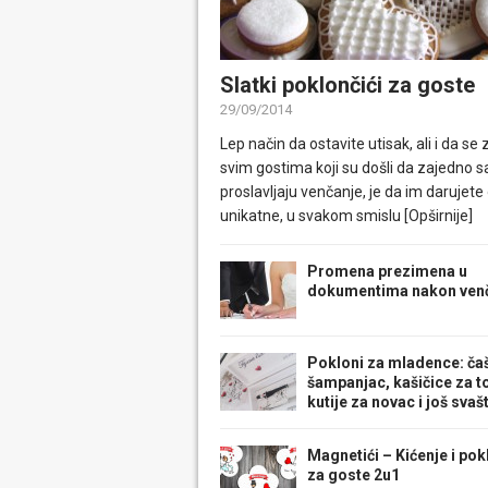
Slatki poklončići za goste
29/09/2014
Lep način da ostavite utisak, ali i da se 
svim gostima koji su došli da zajedno 
proslavljaju venčanje, je da im darujete
unikatne, u svakom smislu
[Opširnije]
Promena prezimena u
dokumentima nakon ven
Pokloni za mladence: ča
šampanjac, kašičice za to
kutije za novac i još svaš
Magnetići – Kićenje i pok
za goste 2u1