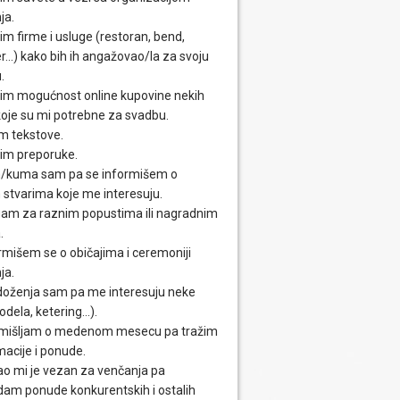
ja.
im firme i usluge (restoran, bend,
...) kako bih ih angažovao/la za svoju
.
im mogućnost online kupovine nekih
 koje su mi potrebne za svadbu.
m tekstove.
im preporuke.
/kuma sam pa se informišem o
 stvarima koje me interesuju.
am za raznim popustima ili nagradnim
.
rmišem se o običajima i ceremoniji
ja.
oženja sam pa me interesuju neke
odela, ketering...).
mišljam o medenom mesecu pa tražim
macije i ponude.
o mi je vezan za venčanja pa
dam ponude konkurentskih i ostalih