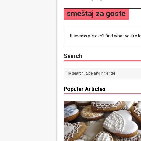
smeštaj za goste
It seems we can’t find what you’re l
Search
Popular Articles