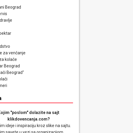
ni Beograd
rvis
zdravlje
pektar
odstvo
e za venčanje
za kolače
ar Beograd
olači Beograd"
olači
neri
a
ojim "poslom" dolazite na sajt
klikdovencanja.com?
im ideje i inspiraciju kroz slike na sajtu.
im savete u vezi sa organizacijom