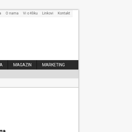
a
O nama
Vi o Kliku
Linkovi
Kontakt
A
MAGAZIN
MARKETING
 kose
aga