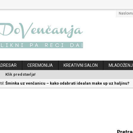
Naslovn
ADRESAR
CEREMONIJA
KREATIVNI SALON
MLADOŽENJ
Klik predstavlja!
til:
Šminka uz venčanicu – kako odabrati idealan make up uz haljinu?
til:
Kako odabrati savršenu frizuru za venčanje uz pravilnu hidrataciju
:
Savršeni venčani pokloni za dom: Kako opremiti gnezdo ljubavi
ec:
Kako mala iznenađenja mogu učiniti medeni mesec još lepšim
klon koji će vaša druga polovina zauvek pamtiti
Pretr