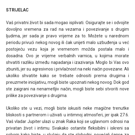
STRIJELAC
Vaš privatni život bi sada mogao isplivati. Osigurajte se i odvojite
dovoljno vremena za rad na vezama i povezivanje s drugim
ljudima, jer sada je pravo vrijeme za to. Možete u narednom
periodu privući nekog novog ili čak unijeti malo uzbuđenja u već
postojeću vezu koja je vremenom možda postala malo i
dosadna. Ovo je vrijeme verbalnih varnica, u kojima morate
shvatiti razliku između napadanja i izazivanja. Moglo bi Vas ovo
zbuniti, jer su agresivnos i privlačnost na neki način povezane. Ali
ukoliko shvatite kako se trebate odnositi prema drugima i
preuzmete inicijativu, mogli biste upoznati nekog novog. Dok god
ste zaigrani na nenametljiv način, mogli biste sebi stvoriti nove
prilike za povezivanje s drugima.
Ukoliko ste u vezi, mogli biste iskusiti neke magične trenutke
bliskosti s partnerom i uživati u intimnoj atmosferi, jer ipak 27.6.
Vaš vladar Jupiter ulazi u znak Raka koji se uglavnom odnosi na
privatan život i intimu. Svakako ostanite fleksibilni i iskreni sa
sobom kako biste, u slučaju da ste slobodni, povećali šanse za