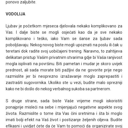
ponovo zaljubite.
VODOLIJA
Ljubav je početkom mjeseca djelovala nekako komplikovano za
Vas. I dalje biste se mogli osjećati kao da je sve nekako
komplikovano i teško, iako Vam se šanse za ljubav sada
poboljšavaju. Nekog novog biste mogli upoznati na poslu ili čak u
teretani dok radite svoj uobičajeni trening. Naravno, to zahtijeva
delikatan pristup Vašim privatnim stvarima gdje bi Vaša ranjivost
mogla isplivati na površinu. Biti pametan i mudar je skoro uvijek
prednost, ali sada morate biti pažljivi da ne govorite prije nego
razmislite jer bi neoprezno izražavanje moglo zaprepastiti i
zastrašiti sugovornika. Ukoliko ste u vezi, budite malo oprezniji
kako ne bi došlo do nekog verbalnog sukoba sa partnerom.
S druge strane, sada biste Vaše vrijeme mogli iskoristiti
ponajprije misleći na sebe i mijenjajući negativne aspekte svog
života. Razmislite o tome šta Vas čini sretnima i šta bi moglo
imati bolji efekt na Vaš život i postizanje željenih ciljeva. Budite
efikasni i uvidjet ćete da će Vam to pomoći da organizirate svoj