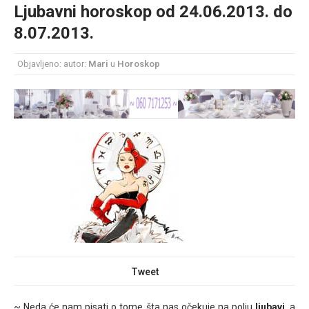
Ljubavni horoskop od 24.06.2013. do
mesec još lepšim
8.07.2013.
Poklon koji će vaša druga polovina zauvek pamtiti
Objavljeno: autor:
Mari
u
Horoskop
Tweet
~ Neda će nam pisati o tome šta nas očekuje na polju
ljubavi
, a