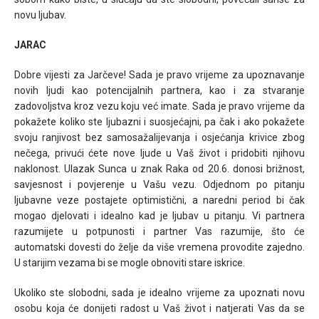
novu ljubav.
JARAC
Dobre vijesti za Jarčeve! Sada je pravo vrijeme za upoznavanje
novih ljudi kao potencijalnih partnera, kao i za stvaranje
zadovoljstva kroz vezu koju već imate. Sada je pravo vrijeme da
pokažete koliko ste ljubazni i suosjećajni, pa čak i ako pokažete
svoju ranjivost bez samosažalijevanja i osjećanja krivice zbog
nečega, privući ćete nove ljude u Vaš život i pridobiti njihovu
naklonost. Ulazak Sunca u znak Raka od 20.6. donosi brižnost,
savjesnost i povjerenje u Vašu vezu. Odjednom po pitanju
ljubavne veze postajete optimistični, a naredni period bi čak
mogao djelovati i idealno kad je ljubav u pitanju. Vi partnera
razumijete u potpunosti i partner Vas razumije, što će
automatski dovesti do želje da više vremena provodite zajedno.
U starijim vezama bi se mogle obnoviti stare iskrice.
Ukoliko ste slobodni, sada je idealno vrijeme za upoznati novu
osobu koja će donijeti radost u Vaš život i natjerati Vas da se