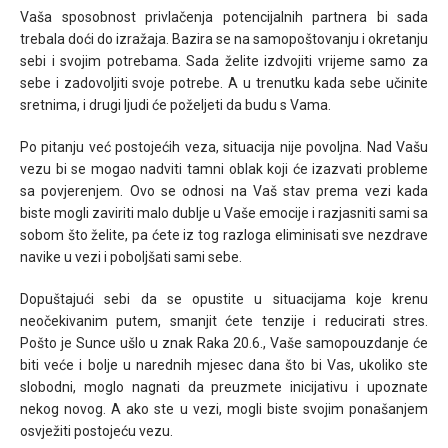
Vaša sposobnost privlačenja potencijalnih partnera bi sada
trebala doći do izražaja. Bazira se na samopoštovanju i okretanju
sebi i svojim potrebama. Sada želite izdvojiti vrijeme samo za
sebe i zadovoljiti svoje potrebe. A u trenutku kada sebe učinite
sretnima, i drugi ljudi će poželjeti da budu s Vama.
Po pitanju već postojećih veza, situacija nije povoljna. Nad Vašu
vezu bi se mogao nadviti tamni oblak koji će izazvati probleme
sa povjerenjem. Ovo se odnosi na Vaš stav prema vezi kada
biste mogli zaviriti malo dublje u Vaše emocije i razjasniti sami sa
sobom što želite, pa ćete iz tog razloga eliminisati sve nezdrave
navike u vezi i poboljšati sami sebe.
Dopuštajući sebi da se opustite u situacijama koje krenu
neočekivanim putem, smanjit ćete tenzije i reducirati stres.
Pošto je Sunce ušlo u znak Raka 20.6., Vaše samopouzdanje će
biti veće i bolje u narednih mjesec dana što bi Vas, ukoliko ste
slobodni, moglo nagnati da preuzmete inicijativu i upoznate
nekog novog. A ako ste u vezi, mogli biste svojim ponašanjem
osvježiti postojeću vezu.