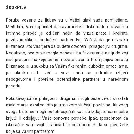
ŠKORPIJA
Poruke vezane za ljubav su u Vašoj glavi sada pomiješane.
Međutim, Vaš kapacitet da razumijete i diskutirate o stvarima
intimne prirode je odličan način da vizualizirate i kreirate
pozitivnu sliku o budućem partnerstvu. Vaš vladar je u znaku
Blizanaca, što Vas tjera da budete otvoreni i prilagodljivi drugima.
Negativno, ovo bi se moglo odnositi na fokusiranje na ljude koji
nisu predani i na koje se ne možete osloniti. Promjenjiva priroda
Blizanaca je u sukobu sa Vašim fiksiranim dubokim emocijama,
pa ukoliko niste već u vezi, onda se potrudite izbjeći
neodgovorne i površne potencijalne partnere u narednom
periodu.
Pokušavajući se prilagoditi drugima, mogli biste život shvatati
malo manje ozbiljno, što je u svakom slučaju pozitivno. Ali zbog
ovoga biste se mogli početi osjećati kao da izdajete sami sebe
krijući ili odbijajući Vaše osnovne potrebe. Ipak, sposobnost da
iskoračite van svojih granica bi mogla pomoći da se povežete
bolje sa Vašim partnerom.