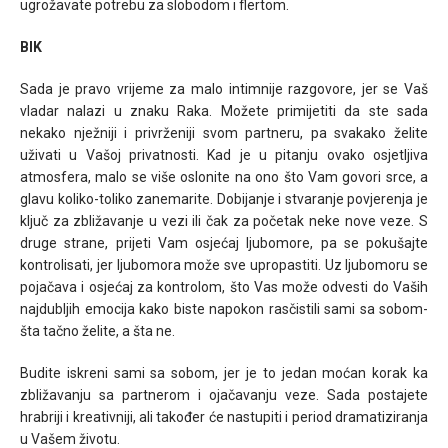
ugrožavate potrebu za slobodom i flertom.
BIK
Sada je pravo vrijeme za malo intimnije razgovore, jer se Vaš
vladar nalazi u znaku Raka. Možete primijetiti da ste sada
nekako nježniji i privrženiji svom partneru, pa svakako želite
uživati u Vašoj privatnosti. Kad je u pitanju ovako osjetljiva
atmosfera, malo se više oslonite na ono što Vam govori srce, a
glavu koliko-toliko zanemarite. Dobijanje i stvaranje povjerenja je
ključ za zbližavanje u vezi ili čak za početak neke nove veze. S
druge strane, prijeti Vam osjećaj ljubomore, pa se pokušajte
kontrolisati, jer ljubomora može sve upropastiti. Uz ljubomoru se
pojačava i osjećaj za kontrolom, što Vas može odvesti do Vaših
najdubljih emocija kako biste napokon rasčistili sami sa sobom-
šta tačno želite, a šta ne.
Budite iskreni sami sa sobom, jer je to jedan moćan korak ka
zbližavanju sa partnerom i ojačavanju veze. Sada postajete
hrabriji i kreativniji, ali također će nastupiti i period dramatiziranja
u Vašem životu.