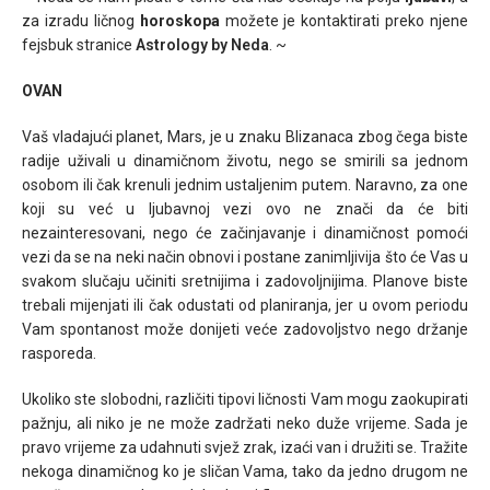
za izradu ličnog
horoskopa
možete je kontaktirati preko njene
fejsbuk stranice
Astrology by Neda
. ~
OVAN
Vaš vladajući planet, Mars, je u znaku Blizanaca zbog čega biste
radije uživali u dinamičnom životu, nego se smirili sa jednom
osobom ili čak krenuli jednim ustaljenim putem. Naravno, za one
koji su već u ljubavnoj vezi ovo ne znači da će biti
nezainteresovani, nego će začinjavanje i dinamičnost pomoći
vezi da se na neki način obnovi i postane zanimljivija što će Vas u
svakom slučaju učiniti sretnijima i zadovoljnijima. Planove biste
trebali mijenjati ili čak odustati od planiranja, jer u ovom periodu
Vam spontanost može donijeti veće zadovoljstvo nego držanje
rasporeda.
Ukoliko ste slobodni, različiti tipovi ličnosti Vam mogu zaokupirati
pažnju, ali niko je ne može zadržati neko duže vrijeme. Sada je
pravo vrijeme za udahnuti svjež zrak, izaći van i družiti se. Tražite
nekoga dinamičnog ko je sličan Vama, tako da jedno drugom ne