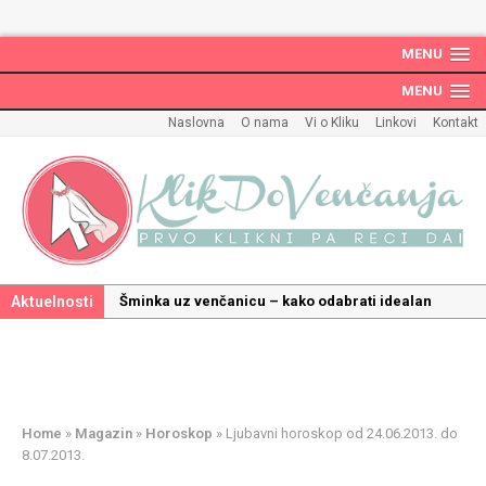
MENU
MENU
Naslovna
O nama
Vi o Kliku
Linkovi
Kontakt
Aktuelnosti
Šminka uz venčanicu – kako odabrati idealan
make up uz haljinu?
Kako odabrati savršenu frizuru za venčanje uz
pravilnu hidrataciju kose
Savršeni venčani pokloni za dom: Kako opremiti
Home
»
Magazin
»
Horoskop
»
Ljubavni horoskop od 24.06.2013. do
gnezdo ljubavi
8.07.2013.
Kako mala iznenađenja mogu učiniti medeni