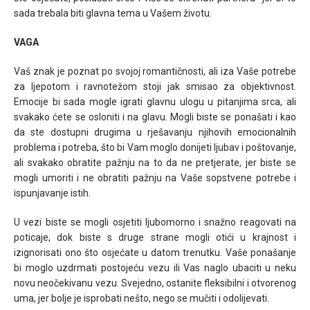
sada trebala biti glavna tema u Vašem životu.
VAGA
Vaš znak je poznat po svojoj romantičnosti, ali iza Vaše potrebe
za ljepotom i ravnotežom stoji jak smisao za objektivnost.
Emocije bi sada mogle igrati glavnu ulogu u pitanjima srca, ali
svakako ćete se osloniti i na glavu. Mogli biste se ponašati i kao
da ste dostupni drugima u rješavanju njihovih emocionalnih
problema i potreba, što bi Vam moglo donijeti ljubav i poštovanje,
ali svakako obratite pažnju na to da ne pretjerate, jer biste se
mogli umoriti i ne obratiti pažnju na Vaše sopstvene potrebe i
ispunjavanje istih.
U vezi biste se mogli osjetiti ljubomorno i snažno reagovati na
poticaje, dok biste s druge strane mogli otići u krajnost i
izignorisati ono što osjećate u datom trenutku. Vaše ponašanje
bi moglo uzdrmati postojeću vezu ili Vas naglo ubaciti u neku
novu neočekivanu vezu. Svejedno, ostanite fleksibilni i otvorenog
uma, jer bolje je isprobati nešto, nego se mučiti i odolijevati.