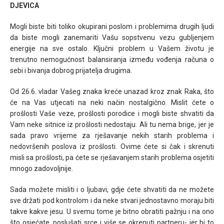
DJEVICA
Mogli biste biti toliko okupirani poslom i problemima drugih ljudi
da biste mogli zanemariti Vašu sopstvenu vezu gubljenjem
energije na sve ostalo. Ključni problem u Vašem životu je
trenutno nemogućnost balansiranja između vođenja računa o
sebi i bivanja dobrog prijatelja drugima.
Od 26.6. vladar Vašeg znaka kreće unazad kroz znak Raka, što
će na Vas utjecati na neki način nostalgično. Mislit ćete o
prošlosti Vaše veze, prošlosti porodice i mogli biste shvatiti da
Vam neke sitnice iz prošlosti nedostaju. Ali tu nema brige, jer je
sada pravo vrijeme za rješavanje nekih starih problema i
nedovršenih poslova iz prošlosti. Ovime ćete si čak i skrenuti
misli sa prošlosti, pa ćete se rješavanjem starih problema osjetiti
mnogo zadovoljnije.
Sada možete misliti i o ljubavi, gdje ćete shvatiti da ne možete
sve držati pod kontrolom i da neke stvari jednostavno moraju biti
takve kakve jesu. U svemu tome je bitno obratiti pažnju i na ono
što osjećate, poslušati srce i više se okrenuti partneru- jer bi to