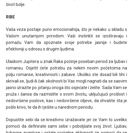
život bolje.
RIBE
Vaša veza postaje puno emocionalnija, što je nekako u skladu s
Vašom unutarnjom prirodom. Vaši instinkti se izoštravaju i
pomažu Vam da spoznate svoje potrebe jasnije i budete
efektivniji u odnosu s drugim ljudima.
Ulaskom Jupitera u znak Raka počinje poseban period za ljubav i
romansu. Osjetit ćete potrebu za nekim novim početcima na
polju romanse, kreativnosti i zabave. Ukoliko ste dosad bili tihi i
skrivali se, ljudi ili čak okolnosti bi Vas mogli nagnati da se sasvim
jasno izrazite po pitanju onoga što osjećate i želite. Sada Vam se
pruža i šansa da razmislite o svom životu, uključujući prošlost i
nedovršene poslove, kao i nedovršene ciljeve, da shvatite šta je
pošlo krivo, te da ih rješite u narednom periodu.
Dopustite sebi da se kreativno izražavate jer će Vam to uveliko
pomoći da definirate sami sebe i poboljšate svoj život. Ljubav,
ljubavne avanture i ostale socijalne aktivnosti će pomoći da se