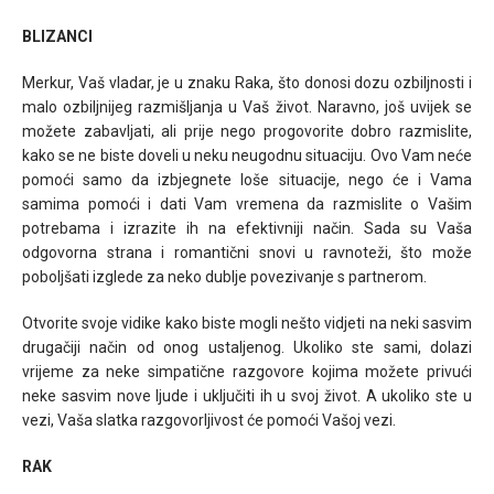
BLIZANCI
Merkur, Vaš vladar, je u znaku Raka, što donosi dozu ozbiljnosti i
malo ozbiljnijeg razmišljanja u Vaš život. Naravno, još uvijek se
možete zabavljati, ali prije nego progovorite dobro razmislite,
kako se ne biste doveli u neku neugodnu situaciju. Ovo Vam neće
pomoći samo da izbjegnete loše situacije, nego će i Vama
samima pomoći i dati Vam vremena da razmislite o Vašim
potrebama i izrazite ih na efektivniji način. Sada su Vaša
odgovorna strana i romantični snovi u ravnoteži, što može
poboljšati izglede za neko dublje povezivanje s partnerom.
Otvorite svoje vidike kako biste mogli nešto vidjeti na neki sasvim
drugačiji način od onog ustaljenog. Ukoliko ste sami, dolazi
vrijeme za neke simpatične razgovore kojima možete privući
neke sasvim nove ljude i uključiti ih u svoj život. A ukoliko ste u
vezi, Vaša slatka razgovorljivost će pomoći Vašoj vezi.
RAK