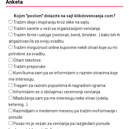
Anketa
Kojim "poslom" dolazite na sajt klikdovencanja.com?
Tražim ideje i inspiraciju kroz slike na sajtu.
Tražim savete u vezi sa organizacijom venčanja.
Tražim firme i usluge (restoran, bend, šminker...) kako bih ih
angažovao/la za svoju svadbu.
Tražim mogućnost online kupovine nekih stvari koje su mi
potrebne za svadbu.
Čitam tekstove.
Tražim preporuke.
Kum/kuma sam pa se informišem o raznim stvarima koje
me interesuju.
Tragam za raznim popustima ili nagradnim igrama.
Informišem se o običajima i ceremoniji venčanja.
Mladoženja sam pa me interesuju neke stvari (odela,
ketering...).
Razmišljam o medenom mesecu pa tražim inoformacije i
ponude.
Posao mi je vezan za venčanja pa razgledam ponude