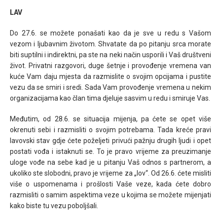
LAV
Do 27.6. se možete ponašati kao da je sve u redu s Vašom
vezom i ljubavnim životom. Shvatate da po pitanju srca morate
biti suptilni i indirektni, pa ste na neki način usporili i Vaš društveni
život. Privatni razgovori, duge šetnje i provođenje vremena van
kuće Vam daju mjesta da razmislite o svojim opcijama i pustite
vezu da se smiri i sredi. Sada Vam provođenje vremena u nekim
organizacijama kao član tima djeluje sasvim u redu i smiruje Vas.
Međutim, od 28.6. se situacija mijenja, pa ćete se opet više
okrenuti sebi i razmisliti o svojim potrebama. Tada kreće pravi
lavovski stav gdje ćete poželjeti privući pažnju drugih ljudi i opet
postati vođa i istaknuti se. To je pravo vrijeme za preuzimanje
uloge vođe na sebe kad je u pitanju Vaš odnos s partnerom, a
ukoliko ste slobodni, pravo je vrijeme za „lov“. Od 26.6. ćete misliti
više o uspomenama i prošlosti Vaše veze, kada ćete dobro
razmisliti o samim aspektima veze u kojima se možete mijenjati
kako biste tu vezu poboljšali.