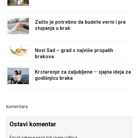
Zašto je potrebno da budete verni i pre
stupanja u brak
Novi Sad – grad s najviše propalih
brakova
Krstarenje za zaljubljene – sjajna ideja za
godišnjicu braka
komentara
Ostavi komentar
Email adresa neće biti javno vidljiva.