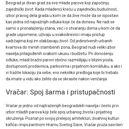
Beograd je divan grad za sve mlade parove koji započinju
zajednički život. Kada mladenci kreću u zajedničku budućnost,
izbor pravog dela grada u kom će da žive može da se ispostavi
kao jedna od najvažnijih odluka koje će da donesu. Ne radi se
samo o pronalaženju stana, već i o stvaranju doma u kom će da
grade uspomene, uživaju u svakodnevici i imaju pristup
sadržajima koji im olakšavaju život. Od jedinstvenih urbanih
kvartova do mirnih stambenih zona, Beograd nudi veliki izbor
naselja prilagođenih svakom ukusu i budžetu. Pri donošenju
odluke, mladi bračni parovi obično razmišljaju o blizini posla,
dostupnosti prodavnica, parkovima i prijatnom komšiluku, a ako i
vi tražite lokaciju za sebe, evo nekoliko predloga koje bi trebalo
da imate u vidu ako želite da se skrasite nakon venčanja.
Vračar: Spoj šarma i pristupačnosti
Vračar je jedno od najtraženijih beogradskih naselja i često prvi
izbor mladih parova koji žele spoj urbanog života i prijatnog
okruženja. Poznat po svojoj prelepoj arhitekturi, živahnoj kulturi
kafića i impozantnom Hramu Svetog Save, Vračar pruža savršen