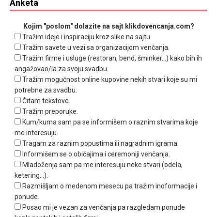
Anketa
Kojim "poslom" dolazite na sajt klikdovencanja.com?
Tražim ideje i inspiraciju kroz slike na sajtu.
Tražim savete u vezi sa organizacijom venčanja.
Tražim firme i usluge (restoran, bend, šminker...) kako bih ih
angažovao/la za svoju svadbu.
Tražim mogućnost online kupovine nekih stvari koje su mi
potrebne za svadbu.
Čitam tekstove.
Tražim preporuke.
Kum/kuma sam pa se informišem o raznim stvarima koje
me interesuju.
Tragam za raznim popustima ili nagradnim igrama.
Informišem se o običajima i ceremoniji venčanja.
Mladoženja sam pa me interesuju neke stvari (odela,
ketering...).
Razmišljam o medenom mesecu pa tražim inoformacije i
ponude.
Posao mi je vezan za venčanja pa razgledam ponude