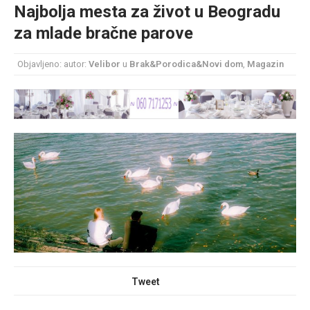
Najbolja mesta za život u Beogradu
mesec još lepšim
za mlade bračne parove
Poklon koji će vaša druga polovina zauvek pamtiti
Objavljeno: autor:
Velibor
u
Brak&Porodica&Novi dom
,
Magazin
Tweet