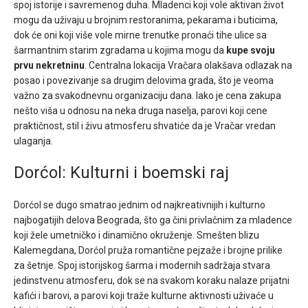
spoj istorije i savremenog duha. Mladenci koji vole aktivan život
mogu da uživaju u brojnim restoranima, pekarama i buticima,
dok će oni koji više vole mirne trenutke pronaći tihe ulice sa
šarmantnim starim zgradama u kojima mogu da
kupe svoju
prvu nekretninu
. Centralna lokacija Vračara olakšava odlazak na
posao i povezivanje sa drugim delovima grada, što je veoma
važno za svakodnevnu organizaciju dana. Iako je cena zakupa
nešto viša u odnosu na neka druga naselja, parovi koji cene
praktičnost, stil i živu atmosferu shvatiće da je Vračar vredan
ulaganja.
Dorćol: Kulturni i boemski raj
Dorćol se dugo smatrao jednim od najkreativnijih i kulturno
najbogatijih delova Beograda, što ga čini privlačnim za mladence
koji žele umetničko i dinamično okruženje. Smešten blizu
Kalemegdana, Dorćol pruža romantične pejzaže i brojne prilike
za šetnje. Spoj istorijskog šarma i modernih sadržaja stvara
jedinstvenu atmosferu, dok se na svakom koraku nalaze prijatni
kafići i barovi, a parovi koji traže kulturne aktivnosti uživaće u