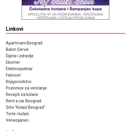
Linkovi
Apartmani Beograd
Balon Servis
Dijeta i zdravlje
Ekomer
Elektrospektar
Febricet
Knjigovodstvo
Pozivnice za venčanje
Recepti za kolače
Rent a car Beograd
Sitni "Kolači Beograd"
Torte i kolači
Venecijaneri