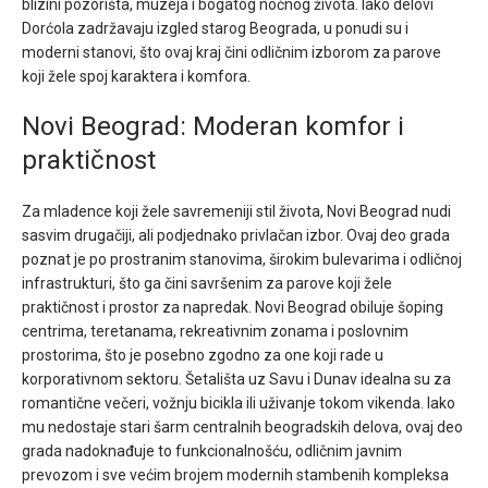
blizini pozorišta, muzeja i bogatog noćnog života. Iako delovi
Dorćola zadržavaju izgled starog Beograda, u ponudi su i
moderni stanovi, što ovaj kraj čini odličnim izborom za parove
koji žele spoj karaktera i komfora.
Novi Beograd: Moderan komfor i
praktičnost
Za mladence koji žele savremeniji stil života, Novi Beograd nudi
sasvim drugačiji, ali podjednako privlačan izbor. Ovaj deo grada
poznat je po prostranim stanovima, širokim bulevarima i odličnoj
infrastrukturi, što ga čini savršenim za parove koji žele
praktičnost i prostor za napredak. Novi Beograd obiluje šoping
centrima, teretanama, rekreativnim zonama i poslovnim
prostorima, što je posebno zgodno za one koji rade u
korporativnom sektoru. Šetališta uz Savu i Dunav idealna su za
romantične večeri, vožnju bicikla ili uživanje tokom vikenda. Iako
mu nedostaje stari šarm centralnih beogradskih delova, ovaj deo
grada nadoknađuje to funkcionalnošću, odličnim javnim
prevozom i sve većim brojem modernih stambenih kompleksa