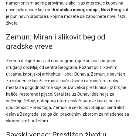
namenjenih mladim parovima, a ako i vas interesuje kupovina
nove nekretnine koju nudi
stabilna novogradnja, Novi Beograd
je pun novih prostora u kojima možete da započnete novu fazu
života.
Zemun: Miran i slikovit beg od
gradske vreve
Zemun deluje kao grad unutar grada, gde se nudi potpuno
drugačiji doživljaj od centra Beograda. Poznat po slikovitim
ulicama, istorijskoj arhitekturi i obali Dunava, Zemun je savršen
za mladence koji žele mirniji način života i atmosferu malog
mesta sa pogodnostima koje pruža velika prestonica, uz brojne
kafiće, restorane i pijace. Šetalište uz Dunav idealno je za
večernje šetnje, dok sporiji ritam privlači parove koji cene mir i
opuštenost. Pored toga, Zemun je često povoljniji od centralnih
delova Beograda, što ga čini praktičnim izborom za mladence sa
skromnijim budžetom.
Savski venac: Prestižan život u