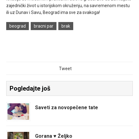
zajednički život u istorijskom okruženju, na savremenom mestu
ili uz Dunav i Savu, Beograd ima sve za svakoga!
beograd
bracni par
brak
Tweet
Pogledajte još
Saveti za novopečene tate
Gorana ♥ Željko