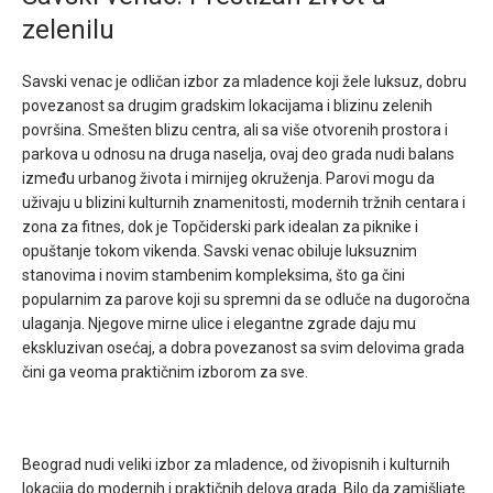
zelenilu
Savski venac je odličan izbor za mladence koji žele luksuz, dobru
povezanost sa drugim gradskim lokacijama i blizinu zelenih
površina. Smešten blizu centra, ali sa više otvorenih prostora i
parkova u odnosu na druga naselja, ovaj deo grada nudi balans
između urbanog života i mirnijeg okruženja. Parovi mogu da
uživaju u blizini kulturnih znamenitosti, modernih tržnih centara i
zona za fitnes, dok je Topčiderski park idealan za piknike i
opuštanje tokom vikenda. Savski venac obiluje luksuznim
stanovima i novim stambenim kompleksima, što ga čini
popularnim za parove koji su spremni da se odluče na dugoročna
ulaganja. Njegove mirne ulice i elegantne zgrade daju mu
ekskluzivan osećaj, a dobra povezanost sa svim delovima grada
čini ga veoma praktičnim izborom za sve.
Beograd nudi veliki izbor za mladence, od živopisnih i kulturnih
lokacija do modernih i praktičnih delova grada. Bilo da zamišljate