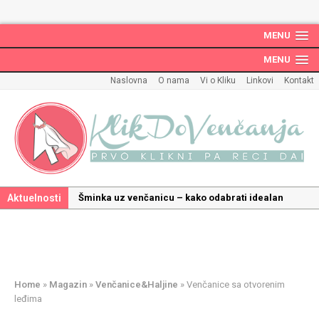
MENU
MENU
Naslovna
O nama
Vi o Kliku
Linkovi
Kontakt
Aktuelnosti
Kako odabrati savršenu frizuru za venčanje uz
pravilnu hidrataciju kose
Savršeni venčani pokloni za dom: Kako opremiti
gnezdo ljubavi
Kako mala iznenađenja mogu učiniti medeni
Home
»
Magazin
»
Venčanice&Haljine
»
Venčanice sa otvorenim
mesec još lepšim
leđima
Poklon koji će vaša druga polovina zauvek pamtiti