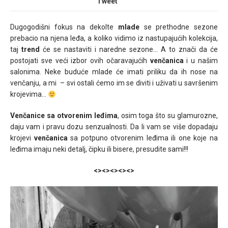
Tweet
Dugogodišni fokus na dekolte
mlade
se prethodne sezone
prebacio na njena leđa, a koliko vidimo iz nastupajućih kolekcija,
taj
trend
će se nastaviti i naredne sezone… A to znači da će
postojati sve veći izbor ovih očaravajućih
venčanica
i u našim
salonima. Neke buduće mlade će imati priliku da ih nose na
venčanju, a mi – svi ostali ćemo im se diviti i uživati u savršenim
krojevima…
Venčanice sa otvorenim leđima
, osim toga što su glamurozne,
daju vam i pravu dozu senzualnosti. Da li vam se više dopadaju
krojevi
venčanica
sa potpuno otvorenim leđima ili one koje na
leđima imaju neki detalj, čipku ili bisere, presudite sami!!!
<><><><><>