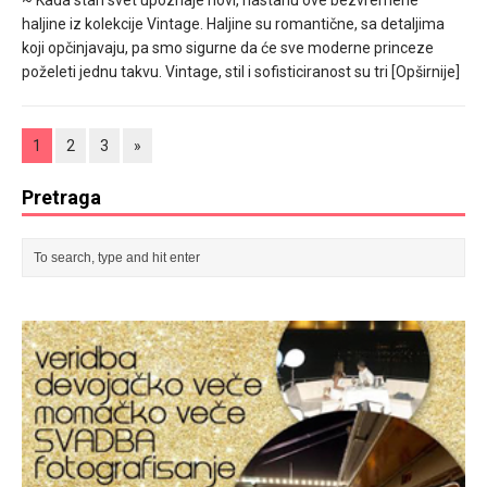
haljine iz kolekcije Vintage. Haljine su romantične, sa detaljima
koji opčinjavaju, pa smo sigurne da će sve moderne princeze
poželeti jednu takvu. Vintage, stil i sofisticiranost su tri
[Opširnije]
1
2
3
»
Pretraga