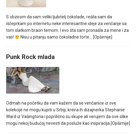
S obzirom da sam veliki ljubitelj čokolade, rešila sam da
iščeprkam po internetu neke interesantne ideje za venčanje sa
tom slatkom braon temom. I evo šta sam pronašla za mene i za
vas!
Nisu u pitanju samo čokoladne torte…
[Opširnije]
Punk Rock mlada
Odmah na početku da vam kažem da se venčanice iz ove
kolekcije ne mogu kupiti u Srbiji, kreira ih dizajnerka Stephanie
Ward iz Vašingtona i poprilično su skupe ali verujem da ove slike
mogu nekoj budućoj nevesti da posluže kao inspiracija
[Opširnije]