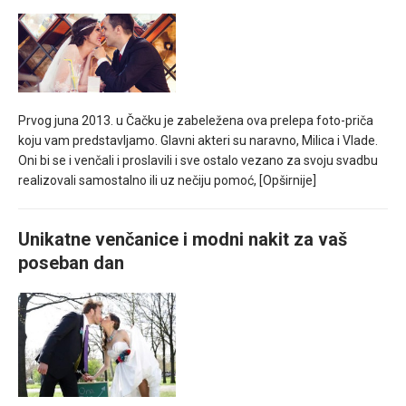
Prvog juna 2013. u Čačku je zabeležena ova prelepa foto-priča
koju vam predstavljamo. Glavni akteri su naravno, Milica i Vlade.
Oni bi se i venčali i proslavili i sve ostalo vezano za svoju svadbu
realizovali samostalno ili uz nečiju pomoć,
[Opširnije]
Unikatne venčanice i modni nakit za vaš
poseban dan