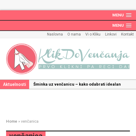
MENU
MENU
Naslovna
O nama
Vi o Kliku
Linkovi
Kontakt
Aktuelnosti
Šminka uz venčanicu – kako odabrati idealan
make up uz haljinu?
Kako odabrati savršenu frizuru za venčanje uz
pravilnu hidrataciju kose
Savršeni venčani pokloni za dom: Kako opremiti
Home
»
venčanica
gnezdo ljubavi
Kako mala iznenađenja mogu učiniti medeni