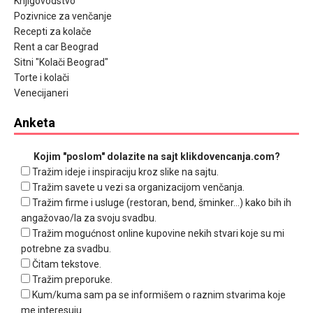
Knjigovodstvo
Pozivnice za venčanje
Recepti za kolače
Rent a car Beograd
Sitni "Kolači Beograd"
Torte i kolači
Venecijaneri
Anketa
Kojim "poslom" dolazite na sajt klikdovencanja.com?
Tražim ideje i inspiraciju kroz slike na sajtu.
Tražim savete u vezi sa organizacijom venčanja.
Tražim firme i usluge (restoran, bend, šminker...) kako bih ih
angažovao/la za svoju svadbu.
Tražim mogućnost online kupovine nekih stvari koje su mi
potrebne za svadbu.
Čitam tekstove.
Tražim preporuke.
Kum/kuma sam pa se informišem o raznim stvarima koje
me interesuju.