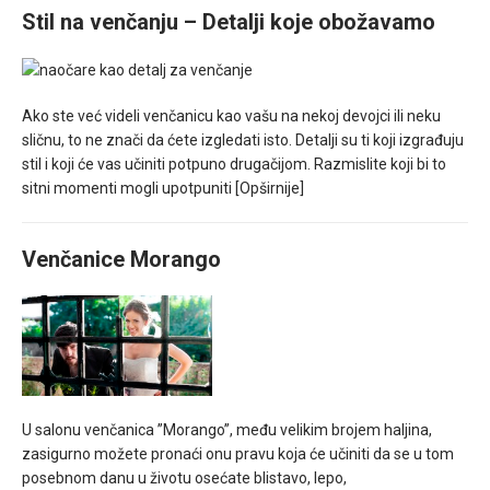
Stil na venčanju – Detalji koje obožavamo
Ako ste već videli venčanicu kao vašu na nekoj devojci ili neku
sličnu, to ne znači da ćete izgledati isto. Detalji su ti koji izgrađuju
stil i koji će vas učiniti potpuno drugačijom. Razmislite koji bi to
sitni momenti mogli upotpuniti
[Opširnije]
Venčanice Morango
U salonu venčanica ”Morango”, među velikim brojem haljina,
zasigurno možete pronaći onu pravu koja će učiniti da se u tom
posebnom danu u životu osećate blistavo, lepo,