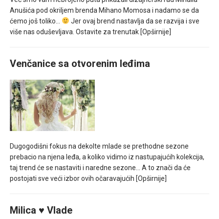
Anušića pod okriljem brenda Mihano Momosa i nadamo se da
ćemo još toliko…
Jer ovaj brend nastavlja da se razvija i sve
više nas oduševljava. Ostavite za trenutak
[Opširnije]
Venčanice sa otvorenim leđima
Dugogodišni fokus na dekolte mlade se prethodne sezone
prebacio na njena leđa, a koliko vidimo iz nastupajućih kolekcija,
taj trend će se nastaviti i naredne sezone… A to znači da će
postojati sve veći izbor ovih očaravajućih
[Opširnije]
Milica ♥ Vlade