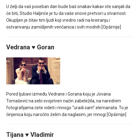
U želji da vaš poseban dan bude baš onakav kakav ste sanjali da
će biti, Studio Haljinče je tu da vaše snove pretvori u stvarnost.
Okupljen je čitav tim ljudi koji vredno radi na kreiranju i
ostvarivanju zamišljenih venčanica i svih modnih
[Opširnije]
Vedrana ♥ Goran
Pored ljubavi između Vedrane i Gorana koju je Jovana
Tomašević na sebi svojstven način zabeležila, na narednim
fotografijama ćete videti i mnogo “uradi sam” elemanata. To je
činjenica koju naročito želim da naglasim, jer mnogi
[Opširnije]
Tijana ♥ Vladimir