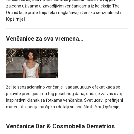
zajedno uživamo u zavodljivim venčanicama iz kolekcije The
Orchid koje prate liniju tela i naglašavaju žensku senzualnost i
[Opširnije]
Venčanice za sva vremena…
Želite senzacionalno venčanje i vaaaauuuuuv efekat kada se
pojavite pred gostima tog posebnog dana, onda je za vas ovaj
inspirativni članak sa fotkama venčanica. Svetlucavi, prefinjeni
materijali, specijalna čipka i detalji su ono što ih čini
[Opširnije]
Venčanice Dar & Cosmobella Demetrios