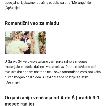
specijalno. Ljubazno i stručno osoblje salona “Morango” će
[Opširnije]
Romantični veo za mladu
U članku Svi velovi sveta smo vam prikazali sve moguće
materijale, modele, dužine i vrste velova. Dobro možda ne baš
sve, svakim danom nastane neki nova romantična zamisao kako
bi veo mogao da izgleda. Ali svi oni sada postoje sa istim
[Opširnije]
Organizacija venčanja od A do Š (uraditi 3-1
mesec ranije)