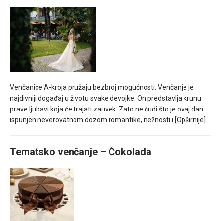
Venčanice A-kroja pružaju bezbroj mogućnosti. Venčanje je
najdivniji događaj u životu svake devojke. On predstavlja krunu
prave ljubavi koja će trajati zauvek. Zato ne čudi što je ovaj dan
ispunjen neverovatnom dozom romantike, nežnosti i
[Opširnije]
Tematsko venčanje – Čokolada