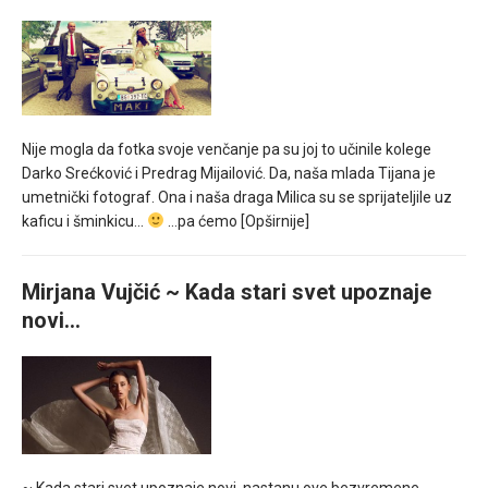
Nije mogla da fotka svoje venčanje pa su joj to učinile kolege
Darko Srećković i Predrag Mijailović. Da, naša mlada Tijana je
umetnički fotograf. Ona i naša draga Milica su se sprijateljile uz
kaficu i šminkicu…
…pa ćemo
[Opširnije]
Mirjana Vujčić ~ Kada stari svet upoznaje
novi…
~ Kada stari svet upoznaje novi, nastanu ove bezvremene