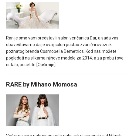
Ranije smo vam predstavili salon venčanica Dar, a sada vas
obaveštavamo da je ovaj salon postao zvanični uvoznik
poznatog brenda Cosmobella Demetrios. Kod nas možete
pogledati na slikama njihove modele za 2014. a za probu i sve
ostalo, posetite
[Opširnije]
RARE by Mihano Momosa
Već smo vam nebrojeno puta prikazali dizajnerski rad Mihaila