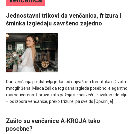
venčanica
mesec još lepšim
Jednostavni trikovi da venčanica, frizura i
Poklon koji će vaša druga polovina zauvek pamtiti
šminka izgledaju savršeno zajedno
Dan venčanja predstavlja jedan od najvažnijih trenutaka u životu
mnogih žena. Mlada želi da tog dana izgleda posebno, elegantno
i samouvereno. Upravo zato pažnja se posvećuje svakom detalju
– od izbora venčanice, preko frizure, pa sve do
[Opširnije]
Zašto su venčanice A-KROJA tako
posebne?