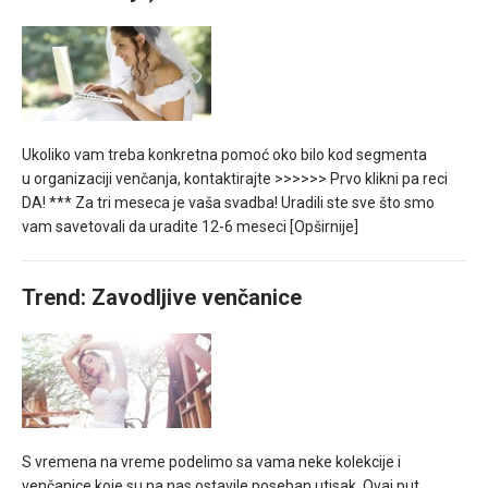
Ukoliko vam treba konkretna pomoć oko bilo kod segmenta
u organizaciji venčanja, kontaktirajte >>>>>> Prvo klikni pa reci
DA! *** Za tri meseca je vaša svadba! Uradili ste sve što smo
vam savetovali da uradite 12-6 meseci
[Opširnije]
Trend: Zavodljive venčanice
S vremena na vreme podelimo sa vama neke kolekcije i
venčanice koje su na nas ostavile poseban utisak. Ovaj put