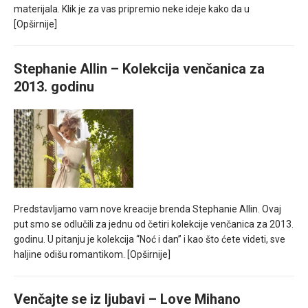
materijala. Klik je za vas pripremio neke ideje kako da u
[Opširnije]
Stephanie Allin – Kolekcija venčanica za
2013. godinu
Predstavljamo vam nove kreacije brenda Stephanie Allin. Ovaj
put smo se odlučili za jednu od četiri kolekcije venčanica za 2013.
godinu. U pitanju je kolekcija “Noć i dan” i kao što ćete videti, sve
haljine odišu romantikom.
[Opširnije]
Venčajte se iz ljubavi – Love Mihano