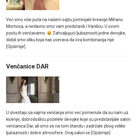
Već smo više puta na našem sajtu pominjale kreacije Mihano
Momosa, a nedavno smo vam predstavili i Vanilicu. U ovom
postu ih venčavamo.
Zahvaljujući ljubaznosti jedne devojke,
dobili smo sliku koja nas uverava da ova kombinacija nije
[Opširnije]
Venčanice DAR
U izveštaju sa sajma venčanja smo već pomenule da su nam uz
kićenje, dobrodošlicu poželele devojke koje su predstavljale salon
venčanica Dar, ali smo se na tom štandu i zadržale zbog velike
ljubaznosti i dobre atmosfere. Ovaj salon se
[Opširnije]