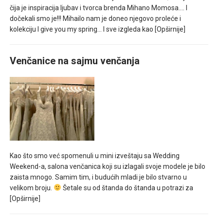
čija je inspiracija ljubav i tvorca brenda Mihano Momosa…. I
dočekali smo je!!! Mihailo nam je doneo njegovo proleće i
kolekciju I give you my spring… I sve izgleda kao
[Opširnije]
Venčanice na sajmu venčanja
Kao što smo već spomenuli u mini izveštaju sa Wedding
Weekend-a, salona venčanica koji su izlagali svoje modele je bilo
zaista mnogo. Samim tim, i budućih mladi je bilo stvarno u
velikom broju.
Šetale su od štanda do štanda u potrazi za
[Opširnije]