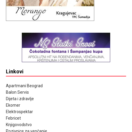
Linkovi
Apartmani Beograd
Balon Servis
Dijeta i zdravlje
Ekomer
Elektrospektar
Febricet
Knjigovodstvo
Pozivnice za venčanje