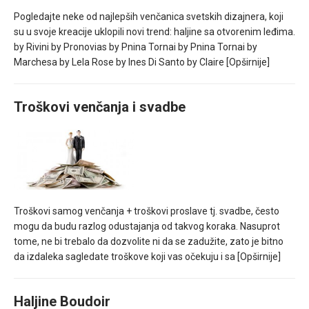
Pogledajte neke od najlepših venčanica svetskih dizajnera, koji
su u svoje kreacije uklopili novi trend: haljine sa otvorenim leđima.
by Rivini by Pronovias by Pnina Tornai by Pnina Tornai by
Marchesa by Lela Rose by Ines Di Santo by Claire
[Opširnije]
Troškovi venčanja i svadbe
Troškovi samog venčanja + troškovi proslave tj. svadbe, često
mogu da budu razlog odustajanja od takvog koraka. Nasuprot
tome, ne bi trebalo da dozvolite ni da se zadužite, zato je bitno
da izdaleka sagledate troškove koji vas očekuju i sa
[Opširnije]
Haljine Boudoir