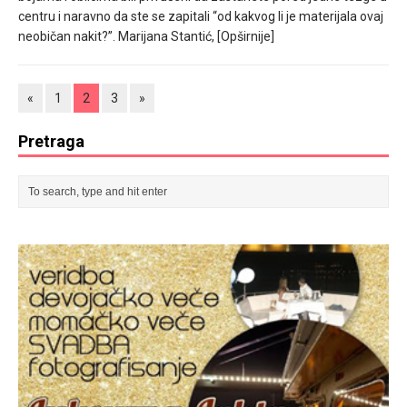
centru i naravno da ste se zapitali “od kakvog li je materijala ovaj
neobičan nakit?”. Marijana Stantić,
[Opširnije]
«
1
2
3
»
Pretraga