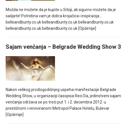
Možda ne možete da je kupite u Srbiji, ali sigurno možete da je
sašijete! Potrebna vam je dobra krojačica i inspiracija…
belleandbunty.co.uk belleandbunty.co.uk belleandbunty.co.uk
belleandbunty.co.uk belleandbunty.co.uk
[Opširnije]
Sajam venčanja – Belgrade Wedding Show 3
Nakon velikog prošlogodišnjeg uspeha manifestacije Belgrade
Wedding Show, u organizaciji časopisa Reci Da, jedinstveni sajam
venčanja održava se po treći put 1. i 2. decembra 2012. u
prestižnom i renoviranom Metropol Palace Hotelu, Bulevar
[Opširnije]