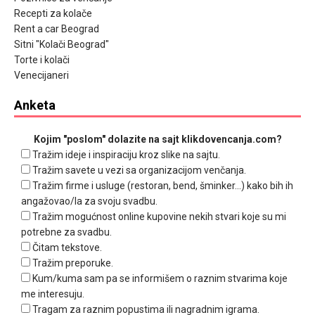
Recepti za kolače
Rent a car Beograd
Sitni "Kolači Beograd"
Torte i kolači
Venecijaneri
Anketa
Kojim "poslom" dolazite na sajt klikdovencanja.com?
Tražim ideje i inspiraciju kroz slike na sajtu.
Tražim savete u vezi sa organizacijom venčanja.
Tražim firme i usluge (restoran, bend, šminker...) kako bih ih
angažovao/la za svoju svadbu.
Tražim mogućnost online kupovine nekih stvari koje su mi
potrebne za svadbu.
Čitam tekstove.
Tražim preporuke.
Kum/kuma sam pa se informišem o raznim stvarima koje
me interesuju.
Tragam za raznim popustima ili nagradnim igrama.