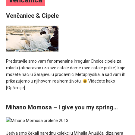
venčanica
mesec još lepšim
Venčanice & Cipele
Poklon koji će vaša druga polovina zauvek pamtiti
Predstavile smo vam fenomenalne Irregular Choice cipele za
mladu (ali naravno i za sve ostale dame i sve ostale prilike) koje
možete naći u Sarajevu u prodavnici Metaphysika, a sad vam ih
prikazujemo u njihovom realnom životu.
Videćete kako
[Opširnije]
Mihano Momosa – I give you my spring…
Jedva smo čekali narednu kolekciju Mihaila Anušića, dizajnera