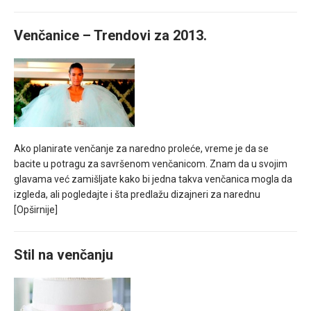
Venčanice – Trendovi za 2013.
Ako planirate venčanje za naredno proleće, vreme je da se
bacite u potragu za savršenom venčanicom. Znam da u svojim
glavama već zamišljate kako bi jedna takva venčanica mogla da
izgleda, ali pogledajte i šta predlažu dizajneri za narednu
[Opširnije]
Stil na venčanju