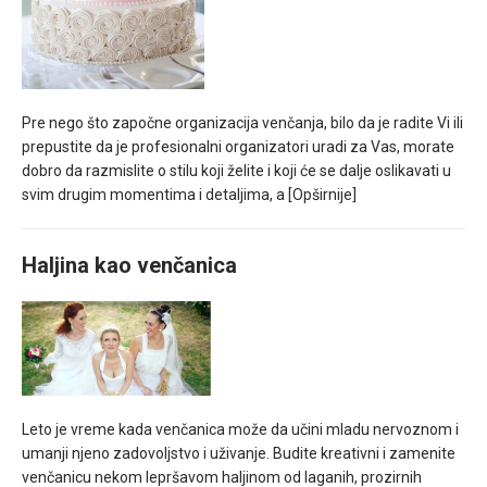
Pre nego što započne organizacija venčanja, bilo da je radite Vi ili
prepustite da je profesionalni organizatori uradi za Vas, morate
dobro da razmislite o stilu koji želite i koji će se dalje oslikavati u
svim drugim momentima i detaljima, a
[Opširnije]
Haljina kao venčanica
Leto je vreme kada venčanica može da učini mladu nervoznom i
umanji njeno zadovoljstvo i uživanje. Budite kreativni i zamenite
venčanicu nekom lepršavom haljinom od laganih, prozirnih