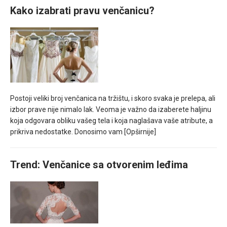
Kako izabrati pravu venčanicu?
Postoji veliki broj venčanica na tržištu, i skoro svaka je prelepa, ali
izbor prave nije nimalo lak. Veoma je važno da izaberete haljinu
koja odgovara obliku vašeg tela i koja naglašava vaše atribute, a
prikriva nedostatke. Donosimo vam
[Opširnije]
Trend: Venčanice sa otvorenim leđima