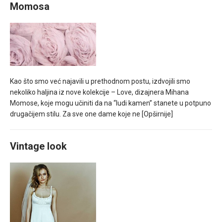
Momosa
Kao što smo već najavili u prethodnom postu, izdvojili smo
nekoliko haljina iz nove kolekcije – Love, dizajnera Mihana
Momose, koje mogu učiniti da na “ludi kamen” stanete u potpuno
drugačijem stilu. Za sve one dame koje ne
[Opširnije]
Vintage look