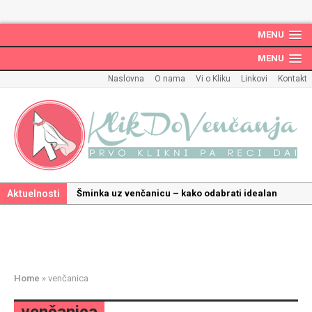
MENU
MENU
Naslovna
O nama
Vi o Kliku
Linkovi
Kontakt
Aktuelnosti
Šminka uz venčanicu – kako odabrati idealan
make up uz haljinu?
Kako odabrati savršenu frizuru za venčanje uz
pravilnu hidrataciju kose
Savršeni venčani pokloni za dom: Kako opremiti
Home
»
venčanica
gnezdo ljubavi
Kako mala iznenađenja mogu učiniti medeni