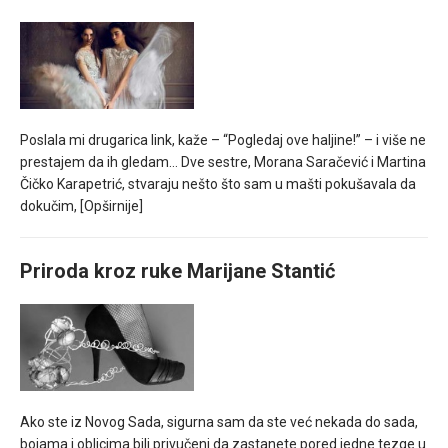
Poslala mi drugarica link, kaže – “Pogledaj ove haljine!” – i više ne
prestajem da ih gledam… Dve sestre, Morana Saračević i Martina
Čičko Karapetrić, stvaraju nešto što sam u mašti pokušavala da
dokučim,
[Opširnije]
Priroda kroz ruke Marijane Stantić
Ako ste iz Novog Sada, sigurna sam da ste već nekada do sada,
bojama i oblicima bili privučeni da zastanete pored jedne tezge u